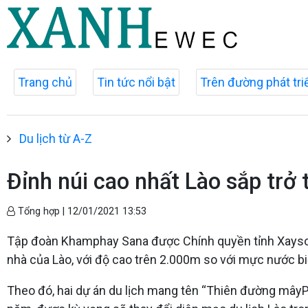
Trang chủ
Tin tức nổi bật
Trên đường phát tri
Du lịch từ A-Z
Đỉnh núi cao nhất Lào sắp trở 
Tổng hợp |
12/01/2021 13:53
Tập đoàn Khamphay Sana được Chính quyền tỉnh Xaysombo
nhà của Lào, với độ cao trên 2.000m so với mực nước bi
Theo đó, hai dự án du lịch mang tên “Thiên đường mâyPh