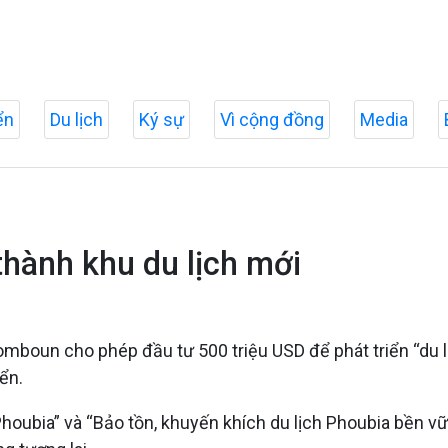
ển
Du lịch
Ký sự
Vì cộng đồng
Media
thành khu du lịch mới
un cho phép đầu tư 500 triệu USD để phát triển “du lịc
ển.
oubia” và “Bảo tồn, khuyến khích du lịch Phoubia bền vữn