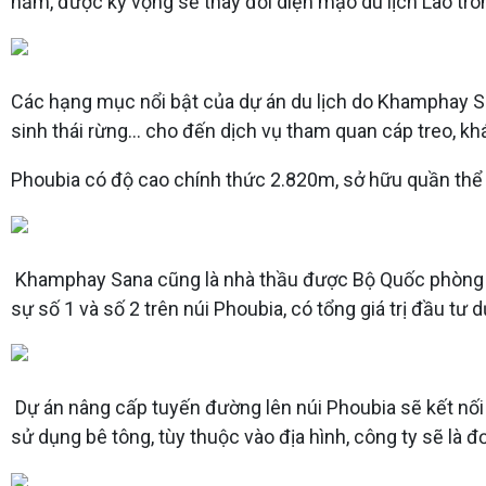
năm, được kỳ vọng sẽ thay đổi diện mạo du lịch Lào tron
Các hạng mục nổi bật của dự án du lịch do Khamphay Sa
sinh thái rừng… cho đến dịch vụ tham quan cáp treo, k
Phoubia có độ cao chính thức 2.820m, sở hữu quần thể
Khamphay Sana cũng là nhà thầu được Bộ Quốc phòng c
sự số 1 và số 2 trên núi Phoubia, có tổng giá trị đầu tư
Dự án nâng cấp tuyến đường lên núi Phoubia sẽ kết nối 
sử dụng bê tông, tùy thuộc vào địa hình, công ty sẽ là đ