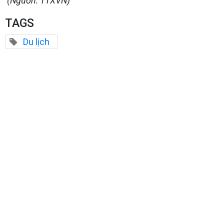
(Nguồn: TTXVN)
TAGS
Du lịch