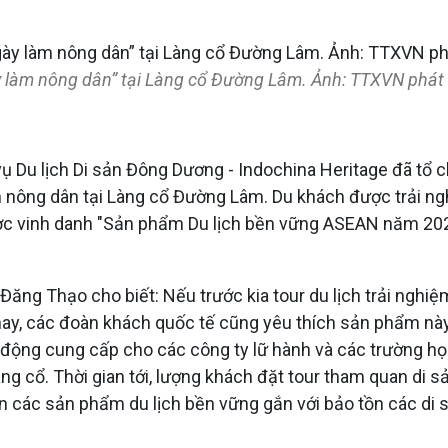
y làm nông dân” tại Làng cổ Đường Lâm. Ảnh: TTXVN phát
ụ Du lịch Di sản Đông Dương - Indochina Heritage đã tổ
m nông dân tại Làng cổ Đường Lâm. Du khách được trải ngh
ợc vinh danh "Sản phẩm Du lịch bền vững ASEAN năm 2024"
Đăng Thạo cho biết: Nếu trước kia tour du lịch trải ngh
nay, các đoàn khách quốc tế cũng yêu thích sản phẩm này
 động cung cấp cho các công ty lữ hành và các trường họ
g cổ. Thời gian tới, lượng khách đặt tour tham quan di s
 các sản phẩm du lịch bền vững gắn với bảo tồn các di sả