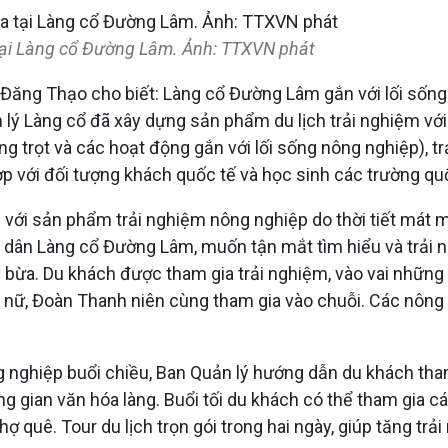
 tại Làng cổ Đường Lâm. Ảnh: TTXVN phát
ăng Thạo cho biết: Làng cổ Đường Lâm gắn với lối sống 
lý Làng cổ đã xây dựng sản phẩm du lịch trải nghiệm với 
ồng trọt và các hoạt động gắn với lối sống nông nghiệp), 
 với đối tượng khách quốc tế và học sinh các trường quố
ới sản phẩm trải nghiệm nông nghiệp do thời tiết mát mẻ
 dân Làng cổ Đường Lâm, muốn tận mắt tìm hiểu và trải ng
y bừa. Du khách được tham gia trải nghiệm, vào vai những
 nữ, Đoàn Thanh niên cùng tham gia vào chuỗi. Các nông dâ
ng nghiệp buổi chiều, Ban Quản lý hướng dẫn du khách th
gian văn hóa làng. Buổi tối du khách có thể tham gia cá
 quê. Tour du lịch trọn gói trong hai ngày, giúp tăng tr