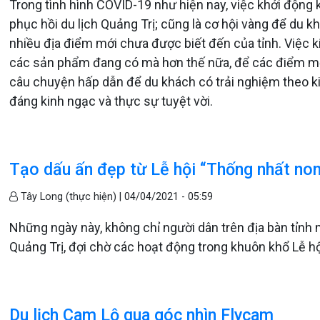
Trong tình hình COVID-19 như hiện nay, việc khởi động kí
phục hồi du lịch Quảng Trị; cũng là cơ hội vàng để du 
nhiều địa điểm mới chưa được biết đến của tỉnh. Việc k
các sản phẩm đang có mà hơn thế nữa, để các điểm mới
câu chuyện hấp dẫn để du khách có trải nghiệm theo kiể
đáng kinh ngạc và thực sự tuyệt vời.
Tạo dấu ấn đẹp từ Lễ hội “Thống nhất non
Tây Long (thực hiện) |
04/04/2021 - 05:59
Những ngày này, không chỉ người dân trên địa bàn tỉnh
Quảng Trị, đợi chờ các hoạt động trong khuôn khổ Lễ h
Du lịch Cam Lộ qua góc nhìn Flycam