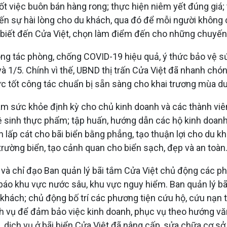
ốt việc buôn bán hàng rong; thực hiện niêm yết đúng giá; tổ 
n sự hài lòng cho du khách, qua đó để mỗi người không 
biết đến Cửa Việt, chọn làm điểm đến cho những chuyến d
 công tác phòng, chống COVID-19 hiệu quả, ý thức bảo vệ
 và 1/5. Chính vì thế, UBND thị trấn Cửa Việt đã nhanh ch
ức tốt công tác chuẩn bị sẵn sàng cho khai trương mùa du
hám sức khỏe định kỳ cho chủ kinh doanh và các thành viê
ệ sinh thực phẩm; tập huấn, hướng dẫn các hộ kinh doan
an lấp cát cho bãi biển bằng phẳng, tạo thuận lợi cho du
ôi trường biển, tạo cảnh quan cho biển sạch, đẹp và an toàn
 và chỉ đạo Ban quản lý bãi tắm Cửa Việt chủ động các phư
 báo khu vực nước sâu, khu vực nguy hiểm. Ban quản lý b
khách; chủ động bố trí các phương tiện cứu hộ, cứu nạn tr
h vụ để đảm bảo việc kinh doanh, phục vụ theo hướng văn
, dịch vụ ở bãi biển Cửa Việt đã nâng cấp, sửa chữa cơ sở