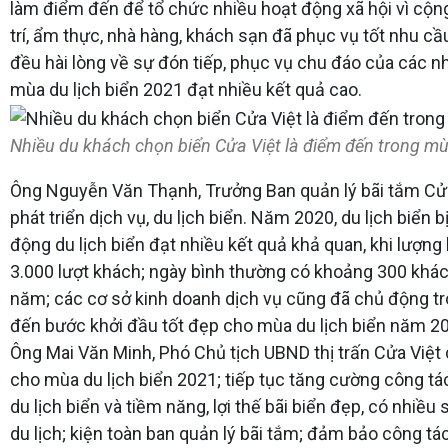
làm điểm đến để tổ chức nhiều hoạt động xã hội vì cộng đ
trí, ẩm thực, nhà hàng, khách sạn đã phục vụ tốt nhu c
đều hài lòng về sự đón tiếp, phục vụ chu đáo của các n
mùa du lịch biển 2021 đạt nhiều kết quả cao.
Nhiều du khách chọn biển Cửa Việt là điểm đến trong mùa 
Ông Nguyễn Văn Thạnh, Trưởng Ban quản lý bãi tắm Cửa Vi
phát triển dịch vụ, du lịch biển. Năm 2020, du lịch biể
động du lịch biển đạt nhiều kết quả khả quan, khi lượn
3.000 lượt khách; ngày bình thường có khoảng 300 khách
năm; các cơ sở kinh doanh dịch vụ cũng đã chủ động tr
đến bước khởi đầu tốt đẹp cho mùa du lịch biển năm 2
Ông Mai Văn Minh, Phó Chủ tịch UBND thị trấn Cửa Việt 
cho mùa du lịch biển 2021; tiếp tục tăng cường công tá
du lịch biển và tiềm năng, lợi thế bãi biển đẹp, có nhiề
du lịch; kiện toàn ban quản lý bãi tắm; đảm bảo công tá