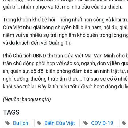
giải trí… nhằm phục vụ tốt mọi nhu cầu của du khách.
Trong khuôn khổ Lễ hội Thống nhất non sông và khai tr
Cửa Việt như giải bóng chuyền bãi biển nam, hội đu, giả
niềm vui và nhiều sự trải nghiệm khó quên trong lòng n
và du khách đến với Quảng Trị.
Phó Chủ tịch UBND thị trấn Cửa Việt Mai Văn Minh cho b
trấn chủ động phối hợp với các sở, ngành, đơn vị liên q
an, quân sự, bộ đội biên phòng đảm bảo an ninh trật tự,
nghỉ dưỡng, thưởng thức ẩm thực… Từ sau sự cố ô nhiễm
khởi sắc trở lại. Đây là tín hiệu tốt đối với hoạt động du
(Nguồn: baoquangtri)
TAGS
Du lịch
Biển Cửa Việt
COVID-19