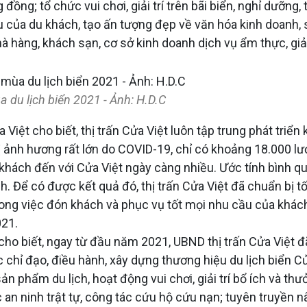
ồng; tổ chức vui chơi, giải trí trên bãi biển, nghỉ dưỡng
ầu của du khách, tạo ấn tượng đẹp về văn hóa kinh doanh,
hà hàng, khách sạn, cơ sở kinh doanh dịch vụ ẩm thực, giả
du lịch biển 2021 - Ảnh: H.D.C​
ệt cho biết, thị trấn Cửa Việt luôn tập trung phát triển 
n bị ảnh hương rất lớn do COVID-19, chỉ có khoảng 18.000
g khách đến với Cửa Việt ngày càng nhiều. Ước tính bình 
. Để có được kết quả đó, thị trấn Cửa Việt đã chuẩn bị 
ong việc đón khách và phục vụ tốt mọi nhu cầu của khách
021.
cho biết, ngay từ đầu năm 2021, UBND thị trấn Cửa Việt 
c chỉ đạo, điều hành, xây dựng thương hiệu du lịch biển 
u sản phẩm du lịch, hoạt động vui chơi, giải trí bổ ích và 
c an ninh trật tự, công tác cứu hộ cứu nạn; tuyên truyền