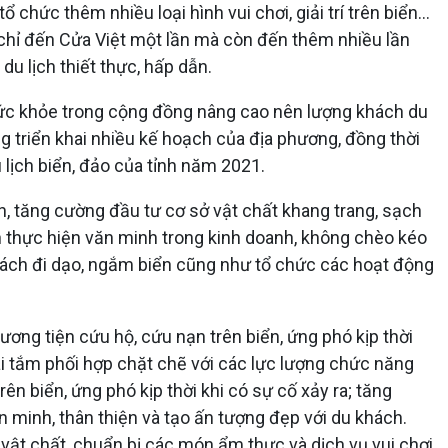
chức thêm nhiều loại hình vui chơi, giải trí trên biển...
chỉ đến Cửa Việt một lần mà còn đến thêm nhiều lần
u lịch thiết thực, hấp dẫn.
 sức khỏe trong cộng đồng nâng cao nên lượng khách du
óng triển khai nhiều kế hoạch của địa phương, đồng thời
 lịch biển, đảo của tỉnh năm 2021.
n, tăng cường đầu tư cơ sở vật chất khang trang, sạch
h thực hiện văn minh trong kinh doanh, không chèo kéo
 khách đi dạo, ngắm biển cũng như tổ chức các hoạt động
.
ơng tiện cứu hộ, cứu nạn trên biển, ứng phó kịp thời
ãi tắm phối hợp chặt chẽ với các lực lượng chức năng
ên biển, ứng phó kịp thời khi có sự cố xảy ra; tăng
 minh, thân thiện và tạo ấn tượng đẹp với du khách.
 vật chất, chuẩn bị các món ẩm thực và dịch vụ vui chơi