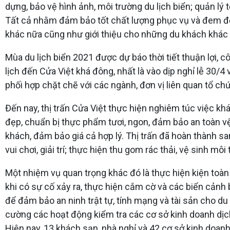
dựng, bảo vệ hình ảnh, môi trường du lịch biển; quản lý t
Tất cả nhằm đảm bảo tốt chất lượng phục vụ và đem đế
khác nữa cũng như giới thiệu cho những du khách khác 
Mùa du lịch biển 2021 được dự báo thời tiết thuận lợi,
lịch đến Cửa Việt khá đông, nhất là vào dịp nghỉ lễ 30/4
phối hợp chặt chẽ với các ngành, đơn vị liên quan tổ ch
Đến nay, thị trấn Cửa Việt thực hiện nghiêm túc việc k
đẹp, chuẩn bị thực phẩm tươi, ngon, đảm bảo an toàn v
khách, đảm bảo giá cả hợp lý. Thị trấn đã hoàn thành s
vui chơi, giải trí; thực hiện thu gom rác thải, vệ sinh m
Một nhiệm vụ quan trọng khác đó là thực hiện kiện toàn
khi có sự cố xảy ra, thực hiện cắm cờ và các biển cảnh
để đảm bảo an ninh trật tự, tính mạng và tài sản cho du 
cường các hoạt động kiểm tra các cơ sở kinh doanh dịc
Hiện nay, 13 khách sạn, nhà nghỉ và 42 cơ sở kinh doanh