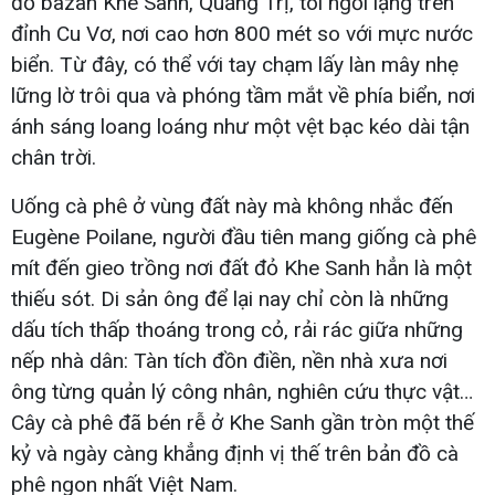
đỏ bazan Khe Sanh, Quảng Trị, tôi ngồi lặng trên
đỉnh Cu Vơ, nơi cao hơn 800 mét so với mực nước
biển. Từ đây, có thể với tay chạm lấy làn mây nhẹ
lững lờ trôi qua và phóng tầm mắt về phía biển, nơi
ánh sáng loang loáng như một vệt bạc kéo dài tận
chân trời.
Uống cà phê ở vùng đất này mà không nhắc đến
Eugène Poilane, người đầu tiên mang giống cà phê
mít đến gieo trồng nơi đất đỏ Khe Sanh hẳn là một
thiếu sót. Di sản ông để lại nay chỉ còn là những
dấu tích thấp thoáng trong cỏ, rải rác giữa những
nếp nhà dân: Tàn tích đồn điền, nền nhà xưa nơi
ông từng quản lý công nhân, nghiên cứu thực vật…
Cây cà phê đã bén rễ ở Khe Sanh gần tròn một thế
kỷ và ngày càng khẳng định vị thế trên bản đồ cà
phê ngon nhất Việt Nam.