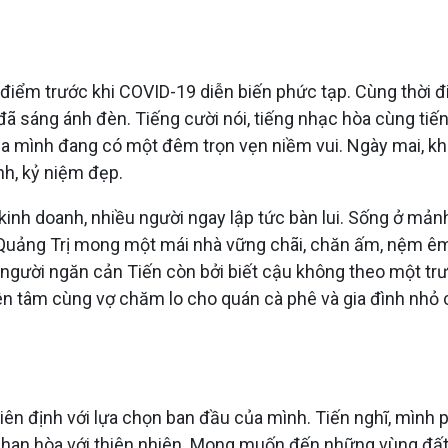
i điểm trước khi COVID-19 diễn biến phức tạp. Cùng thời 
i đã sáng ánh đèn. Tiếng cười nói, tiếng nhạc hòa cùng t
của mình đang có một đêm trọn vẹn niềm vui. Ngày mai, khi h
nh, kỷ niệm đẹp.
inh doanh, nhiều người ngay lập tức bàn lui. Sống ở mản
dân Quảng Trị mong một mái nhà vững chãi, chăn ấm, nệm 
i người ngăn cản Tiến còn bởi biết cậu không theo một tr
n tâm cùng vợ chăm lo cho quán cà phê và gia đình nhỏ 
iên định với lựa chọn ban đầu của mình. Tiến nghĩ, mình ph
 chan hòa với thiên nhiên. Mong muốn đến những vùng đất 