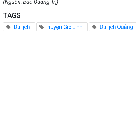
(Nguồn: Báo Quảng Trị)
TAGS
Du lịch
huyện Gio Linh
Du lịch Quảng T