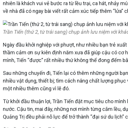
nhiên là khách vui vẻ bước ra từ lều trại, ca hát, nhảy
về nhà đã có ngay bài viết rất cảm xúc tiếp thêm “lửa” c
Trần Tiến (thứ 2, từ trái sang) chụp ảnh lưu niệm với khá
Ngày đầu khởi nghiệp với phượt, như nhiều bạn trẻ xuất 
thầm cảm ơn sự kiên định năm xưa đã giúp cậu có cơ hộ
mình, Tiến “được” rất nhiều thứ không thể đong đếm bằ
Sau những chuyến đi, Tiến lại có thêm những người bạ
nhiều vật dụng, thiết bị; tìm cách nâng chất lượng phụ
một nhiều thêm cũng vì lẽ đó.
Từ khởi đầu thuận lợi, Trần Tiến đặt mục tiêu cho mình 
nước. Cậu tin, mai đây, những nơi mình từng cắm lều, dựn
Quảng Trị đều phải nỗ lực để trở thành “đại sứ du lịch” 