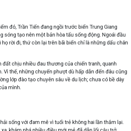
điểm đó, Trần Tiến đang ngồi trước biển Trung Giang
iếng sóng tạo nên một bản hòa tấu sống động. Ngoái đầu
ọ rời đi, thứ còn lại trên bãi biển chỉ là những dấu chân
h đất chịu nhiều đau thương của chiến tranh, quanh
êm. Vì thế, những chuyến phượt dù hấp dẫn đến đâu cũng
ường lớp đào tạo chuyên sâu về du lịch; chưa có bề dày
của mình.
ải sống với đam mê vì tuổi trẻ không hai lần thắm lại.
xa, khám phá nhiều điều mới mẻ đã dẫn lối cậu trở