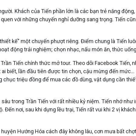
gười. Khách của Tiến phần lớn là các bạn trẻ năng động, 
á quen với những chuyến nghỉ dưỡng sang trọng. Tiến cũng
“thiết kế” một chuyến phượt riêng. Điểm chung là Tiến lu
 hoạt động trải nghiệm; chọn nhạc, nấu món ăn, thức uống
hi Trần Tiến chính thức mở tour. Theo dõi Facebook Tiến, 
. Ít ai biết, lần đầu tiên được tin chọn, cậu mừng đến mứ
 chục triệu đồng để mua các đồ dùng, vật dụng cần thiết
 trong Trần Tiến với rất nhiều kỷ niệm. Tiến nhớ như in 
n nơi, sau khi dựng lều trại, Tiến rất vui khi 2 vị khách
 huyện Hướng Hóa cách đây không lâu, cơn mưa bất chợt 