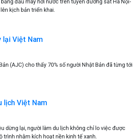
o bằng đầu máy hơi nước trên tuyến đường sắt Hà Nội-
n kịch bản triển khai.
y lại Việt Nam
ản (AJC) cho thấy 70% số người Nhật Bản đã từng tới
u lịch Việt Nam
u dừng lại, người làm du lịch không chỉ lo việc được
 trình nhằm kích hoạt nền kinh tế xanh.