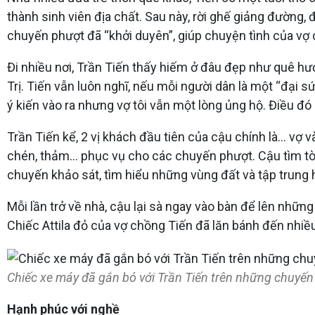
thành sinh viên địa chất. Sau này, rời ghế giảng đường,
chuyến phượt đã “khởi duyên”, giúp chuyện tình của v
Đi nhiều nơi, Trần Tiến thấy hiếm ở đâu đẹp như quê hư
Trị. Tiến vẫn luôn nghĩ, nếu mỗi người dân là một “đại s
ý kiến vào ra nhưng vợ tôi vẫn một lòng ủng hộ. Điều đó
Trần Tiến kể, 2 vị khách đầu tiên của cậu chính là… vợ v
chén, thảm… phục vụ cho các chuyến phượt. Cậu tìm tòi
chuyến khảo sát, tìm hiểu những vùng đất và tập trung 
Mỗi lần trở về nhà, cậu lại sà ngay vào bàn để lên những
Chiếc Attila đỏ của vợ chồng Tiến đã lăn bánh đến nhiều
Chiếc xe máy đã gắn bó với Trần Tiến trên những chuyến
Hạnh phúc với nghề