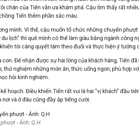
 đôi chân của Tiến vẫn ưa khám phá. Cậu tìm thấy rất nhi
ợ chồng Tiến thêm phần sắc màu.
ơng mình. Vì thế, cậu muốn tổ chức những chuyến phượt đ
ứ du lịch” thì quê mình có thể làm giàu bằng ngành công n
 khiến tôi càng quyết tâm theo đuổi và thực hiện ý tưởng 
à con. Để nhận được sự hài lòng của khách hàng, Tiến đã rú
, thử nghiệm những món ăn, thức uống ngon, phù hợp với k
học hỏi kinh nghiệm.
 kế hoạch. Điều khiến Tiến rất vui là hai “vị khách” đầu t
 nơi và ở đâu cũng đầy ắp tiếng cười.
 phượt - Ảnh: Q.H