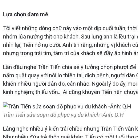
Lựa chọn đam mê
Tôi viết những dòng chữ này vào một dịp cuối tuần, thờ
nhóm lửa nướng thịt cho khách. Sau lưng anh là lều trạ
nhìn lại, Tiến nở nụ cười. Anh tin rằng, những vị khách 
nhưng trong trái tim, tâm trí của khách sẽ đầy ắp hình ả
Lần đầu nghe Trần Tiến chia sẻ ý tưởng chọn phượt để k
năm quắt quay với nỗi lo thiên tai, dịch bệnh, người 
khiến nhiều người đắn đo, cân nhắc. Ngoài lý do ấy, mọ
kinh nghiệm; thiếu vốn… Ai cũng khuyên Tiến nên chuyê
Trần Tiến sửa soạn đồ phục vụ du khách -Ảnh: Q.H
Lắng nghe nhiều ý kiến trái chiều nhưng Trần Tiến vẫn k
Như nhiều đứa trẻ thôn quê khác, Tiến có một tuổi thơ