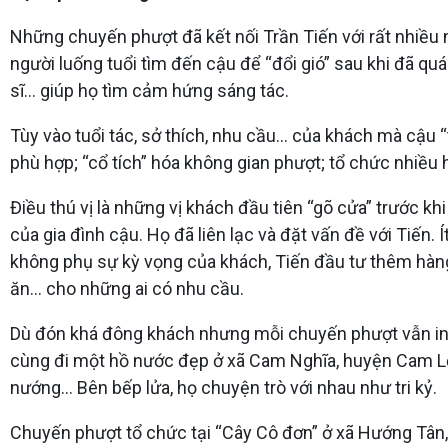
Những chuyến phượt đã kết nối Trần Tiến với rất nhiều n
người luống tuổi tìm đến cậu để “đổi gió” sau khi đã qu
sĩ… giúp họ tìm cảm hứng sáng tác.
Tùy vào tuổi tác, sở thích, nhu cầu… của khách mà cậu 
phù hợp; “cổ tích” hóa không gian phượt; tổ chức nhiều
Điều thú vị là những vị khách đầu tiên “gõ cửa” trước k
của gia đình cậu. Họ đã liên lạc và đặt vấn đề với Tiến
không phụ sự kỳ vọng của khách, Tiến đầu tư thêm hàng
ăn… cho những ai có nhu cầu.
Dù đón khá đông khách nhưng mỗi chuyến phượt vẫn in sâu
cùng đi một hồ nước đẹp ở xã Cam Nghĩa, huyện Cam Lộ. Đế
nướng… Bên bếp lửa, họ chuyện trò với nhau như tri kỷ.
Chuyến phượt tổ chức tại “Cây Cô đơn” ở xã Hướng Tân,