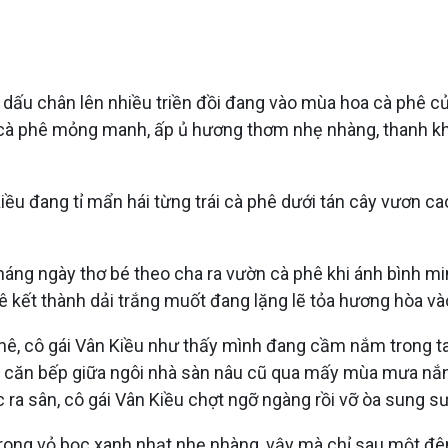
n dấu chân lên nhiều triền đồi đang vào mùa hoa cà phê
cà phê mỏng manh, ấp ủ hương thơm nhẹ nhàng, thanh khiế
ều đang tỉ mẩn hái từng trái cà phê dưới tán cây vươn c
tháng ngày thơ bé theo cha ra vườn cà phê khi ánh bình m
ê kết thành dải trắng muốt đang lặng lẽ tỏa hương hòa v
phê, cô gái Vân Kiều như thấy mình đang cầm nắm trong 
g căn bếp giữa ngôi nhà sàn nâu cũ qua mấy mùa mưa nắn
ước ra sân, cô gái Vân Kiều chợt ngỡ ngàng rồi vỡ òa sung
rong vỏ bọc xanh nhạt nhẹ nhàng, vậy mà chỉ sau một đêm