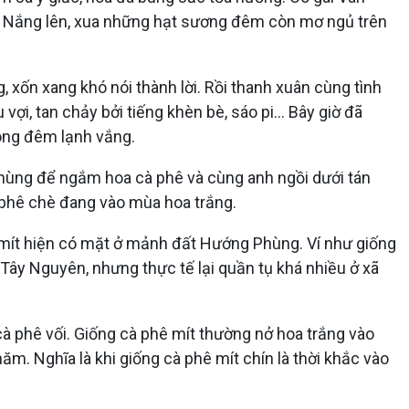
ng. Nắng lên, xua những hạt sương đêm còn mơ ngủ trên
 xốn xang khó nói thành lời. Rồi thanh xuân cùng tình
ợi, tan chảy bởi tiếng khèn bè, sáo pi... Bây giờ đã
rong đêm lạnh vắng.
Phùng để ngắm hoa cà phê và cùng anh ngồi dưới tán
 phê chè đang vào mùa hoa trắng.
hê mít hiện có mặt ở mảnh đất Hướng Phùng. Ví như giống
Tây Nguyên, nhưng thực tế lại quần tụ khá nhiều ở xã
 cà phê vối. Giống cà phê mít thường nở hoa trắng vào
 năm. Nghĩa là khi giống cà phê mít chín là thời khắc vào