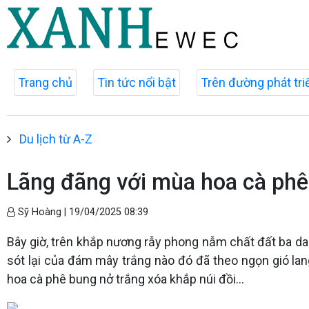
Trang chủ
Tin tức nổi bật
Trên đường phát tri
Du lịch từ A-Z
Lãng đãng với mùa hoa cà phê
Sỹ Hoàng |
19/04/2025 08:39
Bây giờ, trên khắp nương rẫy phong nẫm chất đất ba 
sót lại của đám mây trắng nào đó đã theo ngọn gió lang
hoa cà phê bung nở trắng xóa khắp núi đồi...