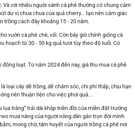
mít. Và với nhiều người sành cà phê thường có chung cảm
t dư vị chua chua của quả cherry... tạo nên cảm giác
ơm trồng cách đây khoảng 15 - 20 năm.
ho vườn cà phê chè, vối. Còn bây giờ chính giống cà
 hoạch từ 30 - 50 kg quả tươi tùy theo độ tuổi. Có
hái đồng loạt. Từ năm 2024 đến nay, giá thu mua cà phê
à loại cây dễ trồng, dễ chăm sóc, chi phí thấp, chịu hạn
ng nên thuận tiện cho việc phơi quả....
lụa trắng” trải dài khắp triền đồi của miền đất Hướng
theo mưa nắng của người nông dân gắn trọn đời mình
 bẵm, mong chờ, tâm huyết của người trồng cà phê nơi