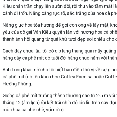
Kiều chân trần chạy lên sườn đồi, rồi thu vào tầm mắt
cành đi trốn. Nắng càng rực rỡ, sắc trắng của hoa cà p
Nắng giục hoa tỏa hương để gọi con ong về lấy mật, khơi
yêu của cô gái Vân Kiều quyện lẫn với hương hoa cà phê la
thành ánh hồi quang từ quá khứ tươi đẹp soi chiếu cho c
Cách đây chưa lâu, tôi có dịp lang thang qua mấy quãn
hàng cây cà phê mít có tuổi đời hàng chục năm với th
Anh Long khai mở cho tôi biết bao điều thú vị về sự gia
cà phê mít (có tên khoa học Coffea Excelsa hoặc Coffea
Hướng Phùng.
Giống cà phê mít trưởng thành thường cao từ 2-5 m với t
tháng 12 (âm lịch) rồi kết trái chín đỏ lúc lỉu trên cây 
mùa hoa cà phê chè, vối nở rộ.