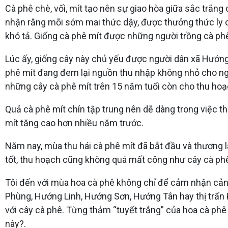
Cà phê chè, vối, mít tạo nên sự giao hòa giữa sắc trắng
nhận rằng mỗi sớm mai thức dậy, được thưởng thức ly c
khó tả. Giống cà phê mít được những người trồng cà ph
Lúc ấy, giống cây này chủ yếu được người dân xã Hướng
phê mít đang đem lại nguồn thu nhập không nhỏ cho ngườ
những cây cà phê mít trên 15 năm tuổi còn cho thu hoạch
Quả cà phê mít chín tập trung nên dễ dàng trong việc th
mít tăng cao hơn nhiều năm trước.
Năm nay, mùa thu hái cà phê mít đã bắt đầu và thương lá
tốt, thu hoạch cũng không quá mất công như cây cà phê 
Tôi đến với mùa hoa cà phê không chỉ để cảm nhận cảnh 
Phùng, Hướng Linh, Hướng Sơn, Hướng Tân hay thị trấn
với cây cà phê. Từng thảm “tuyết trắng” của hoa cà ph
này?.