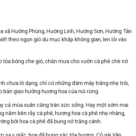
 của xã Hướng Phùng, Hướng Linh, Hướng Sơn, Hướng Tân
t theo ngọn gió du mục khắp không gian, len lỏi vào
ao tỏa bóng che gió, chắn mưa cho vườn cà phê chè nở
inh chưa ló dạng, chỉ có những đám mây trắng nhẹ trôi,
ào bản giao hưởng hương hoa của núi rừng.
tay cả mùa xuân căng tràn sức sống. Hay một sớm mai
g nằm bên rẫy cà phê, hương hoa cà phê nhẹ nhàng,
 sướng bởi hoa cà phê đã bung nở trắng cành.
 sa y giấc, hoa đã bung sắc tỏa hương. Cô gái Vân