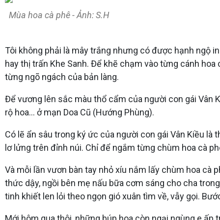
Mùa hoa cà phê - Ảnh: S.H
Tôi không phải là mây trắng nhưng có được hạnh ngộ i
hay thị trấn Khe Sanh. Để khẽ chạm vào từng cánh hoa 
từng ngõ ngách của bản làng.
Để vương lên sắc màu thổ cẩm của người con gái Vân Ki
rộ hoa... ở mạn Doa Cũ (Hướng Phùng).
Có lẽ ẩn sâu trong ký ức của người con gái Vân Kiều là 
lơ lửng trên đỉnh núi. Chỉ để ngắm từng chùm hoa cà ph
Và mỗi lần vươn bàn tay nhỏ xíu nắm lấy chùm hoa cà 
thức dậy, ngồi bên mẹ nấu bữa cơm sáng cho cha tron
tinh khiết len lỏi theo ngọn gió xuân tìm về, vẫy gọi. B
Mới hôm qua thôi, những búp hoa còn ngại ngùng e ấp t