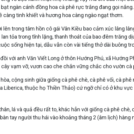
 là bạt ngàn cánh đồng hoa cà phê rực trắng đang gọi nắ
hê càng tinh khiết và hương hoa càng ngào ngạt thơm.
 lên trong tâm hồn cô gái Vân Kiều bao cảm xúc lâng lâng,
n tỏa trong tĩnh lặng, thanh thoát của bao đêm trăng dịu v
uộc sống hiện tại, dẫu vẫn còn vài tiếng thở dài buông t
g đồi với anh Văn Viết Long ở thôn Hướng Phú, xã Hướng 
ân cây vạm vỡ, vươn cao che chắn vững chắc cho vườn cà
o hòa, cộng sinh giữa giống cà phê chè, cà phê vối, cà p
 Liberica, thuộc họ Thiền Thảo) cứ ngỡ chỉ có ở khu vực 
hân, lá và quả đều rất to, khác hẳn với giống cà phê chè,
đợi bàn tay người thu hái vào khoảng tháng 2 (âm lịch) hàng