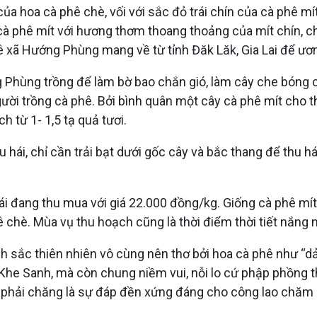
 của hoa cà phê chè, vối với sắc đỏ trái chín của cà phê 
à phê mít với hương thơm thoang thoảng của mít chín, chú
ê xã Hướng Phùng mang về từ tỉnh Đăk Lăk, Gia Lai để ư
 Phùng trồng để làm bờ bao chắn gió, làm cây che bóng c
i trồng cà phê. Bởi bình quân một cây cà phê mít cho thu
 từ 1- 1,5 tạ quả tươi.
u hái, chỉ cần trải bạt dưới gốc cây và bắc thang để thu 
i đang thu mua với giá 22.000 đồng/kg. Giống cà phê mít l
chè. Mùa vụ thu hoạch cũng là thời điểm thời tiết nắng nó
sắc thiên nhiên vô cùng nên thơ bởi hoa cà phê như “dải 
 Khe Sanh, mà còn chung niềm vui, nỗi lo cứ phập phồng 
ê phải chăng là sự đáp đền xứng đáng cho công lao chăm