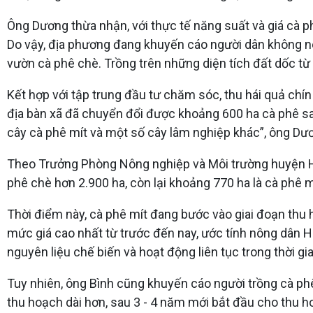
Ông Dương thừa nhận, với thực tế năng suất và giá cà phê
Do vậy, địa phương đang khuyến cáo người dân không nê
vườn cà phê chè. Trồng trên những diện tích đất dốc từ 
Kết hợp với tập trung đầu tư chăm sóc, thu hái quả chín
địa bàn xã đã chuyển đổi được khoảng 600 ha cà phê sa
cây cà phê mít và một số cây lâm nghiệp khác”, ông Dư
Theo Trưởng Phòng Nông nghiệp và Môi trường huyện Hướ
phê chè hơn 2.900 ha, còn lại khoảng 770 ha là cà phê m
Thời điểm này, cà phê mít đang bước vào giai đoạn thu h
mức giá cao nhất từ trước đến nay, ước tính nông dân 
nguyên liệu chế biến và hoạt động liên tục trong thời g
Tuy nhiên, ông Bình cũng khuyến cáo người trồng cà phê
thu hoạch dài hơn, sau 3 - 4 năm mới bắt đầu cho thu h