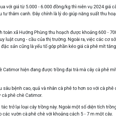
a với giá từ 5.000 - 6.000 đồng/kg thì niên vụ 2024 giá c
tư thâm canh. Đây chính là lý do giúp năng suất thu hoạc
ính toàn xã Hướng Phùng thu hoạch được khoảng 600 - 700
quy luật cung - cầu của thị trường. Ngoài ra, việc các cơ 
ê đặc sản cũng là yếu tố góp phần kéo giá cà phê mít tăng
 Catimor hiện đang được trồng đại trà mà cây cà phê mít
sâu bệnh cao, quả và nhân cà phê to hơn so với cà phê c
 cà phê chè Catimor.
tác trở lại loại cây trồng này. Ngoài một số diện tích trồ
o các vườn cà phê chè với khoảng cách 5 - 7 m một cây.