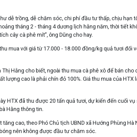
ư dễ trồng, dễ chăm sóc, chi phí đầu tư thấp, chịu hạn t
ng tháng 2 - tháng 4 dương lịch hằng năm, thời tiết khô 
n tích cây cà phê mít”, ông Dũng cho hay.
hu mua với giá từ 17.000 - 18.000 đồng/kg quả tươi đối vớ
hị Hằng cho biết, ngoài thu mua cà phê xô để bán cho c
ất lượng cao là phải chín đỏ 100%. Giá thu mua của HTX l
này HTX đã thu được 20 tấn quả tươi, dự kiến đến cuối v
 bà Hằng thông tin.
mít tăng cao, theo Phó Chủ tịch UBND xã Hướng Phùng Hà
e bóng nên không được đầu tư chăm sóc.