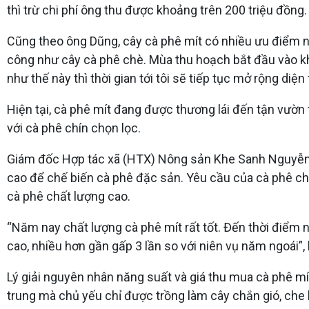
thì trừ chi phí ông thu được khoảng trên 200 triệu đồng.
Cũng theo ông Dũng, cây cà phê mít có nhiều ưu điểm nh
công như cây cà phê chè. Mùa thu hoạch bắt đầu vào khoả
như thế này thì thời gian tới tôi sẽ tiếp tục mở rộng diệ
Hiện tại, cà phê mít đang được thương lái đến tận vườn t
với cà phê chín chọn lọc.
Giám đốc Hợp tác xã (HTX) Nông sản Khe Sanh Nguyễn T
cao để chế biến cà phê đặc sản. Yêu cầu của cà phê ch
cà phê chất lượng cao.
“Năm nay chất lượng cà phê mít rất tốt. Đến thời điểm 
cao, nhiều hơn gần gấp 3 lần so với niên vụ năm ngoái”,
Lý giải nguyên nhân năng suất và giá thu mua cà phê 
trung mà chủ yếu chỉ được trồng làm cây chắn gió, ch