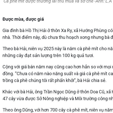
Cà phê mít được thương lái thu mua và sơ chế -Ảnh: L.A
Được mùa, được giá
Gia đình bà Hồ Thị Hải ở thôn Xa Ry, xã Hướng Phùng c
nhà. Thời điểm này, dù chưa thu hoạch xong nhưng bà đã
Theo bà Hải, niên vụ 2025 này là năm cà phê mít cho nă
những cây đạt sản lượng trên 100 kg quả tươi.
Cộng với giá bán năm nay cũng cao hơn hẳn so với mọi 
đồng. “Chưa có năm nào năng suất và giá cà phê mít ca
trồng cà phê chúng tôi rất phấn khởi”, bà Hải chia sẻ.
Khác với bà Hải, ông Trần Ngọc Dũng ở thôn Doa Cũ, xã H
47 cây vừa được Sở Nông nghiệp và Môi trường công nh
Theo ông Dũng, với hơn 700 cây cà phê mít, niên vụ năm