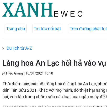
Trang chủ
Tin tức nổi bật
Trên đường phát tri
Du lịch từ A-Z
Làng hoa An Lạc hối hả vào vụ
Hiếu Giang |
16/01/2021 16:10
Thời điểm này, các hộ trồng hoa ở làng hoa An Lạc, p
đán Tân Sửu 2021. Khác với mọi năm, do thiệt hại nặng n
hại, vừa tập trung chăm sóc các loại hoa ngắn ngày để k