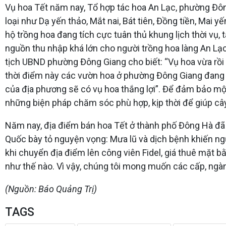
Vụ hoa Tết năm nay, Tổ hợp tác hoa An Lạc, phường Đôn
loại như Dạ yến thảo, Mắt nai, Bát tiên, Đồng tiền, Ma
hộ trồng hoa đang tích cực tuân thủ khung lịch thời vụ, 
nguồn thu nhập khá lớn cho người trồng hoa làng An Lạ
tịch UBND phường Đông Giang cho biết: “Vụ hoa vừa rồi d
thời điểm này các vườn hoa ở phường Đông Giang đang đư
của địa phương sẽ có vụ hoa thắng lợi”. Để đảm bảo một 
những biện pháp chăm sóc phù hợp, kịp thời để giúp cây 
Năm nay, địa điểm bán hoa Tết ở thành phố Đông Hà đã
Quốc bày tỏ nguyện vọng: Mưa lũ và dịch bệnh khiến ngư
khi chuyển địa điểm lên công viên Fidel, giá thuê mặt b
như thế nào. Vì vậy, chúng tôi mong muốn các cấp, ng
(Nguồn: Báo Quảng Trị)
TAGS