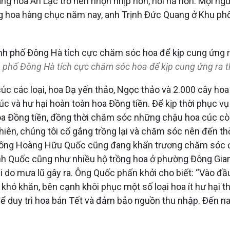
àng hoa An Lạc trở nên nhộn nhịp hơn, hối hả hơn. Mọi ngư
g hoa hàng chục năm nay, anh Trịnh Đức Quang ở Khu phố
 phố Đông Hà tích cực chăm sóc hoa để kịp cung ứng ra th
úc các loại, hoa Dạ yến thảo, Ngọc thảo và 2.000 cây hoa
úc và hư hại hoàn toàn hoa Đồng tiền. Để kịp thời phục v
à hoa Đồng tiền, đồng thời chăm sóc những chậu hoa cúc c
 nhiên, chúng tôi cố gắng trồng lại và chăm sóc nên đến t
nh ông Hoàng Hữu Quốc cũng đang khẩn trương chăm sóc đ
g, anh Quốc cũng như nhiều hộ trồng hoa ở phường Đông Gia
ại do mưa lũ gây ra. Ông Quốc phấn khởi cho biết: “Vào đ
c khó khăn, bên cạnh khôi phục một số loại hoa ít hư hại
 duy trì hoa bán Tết và đảm bảo nguồn thu nhập. Đến nay