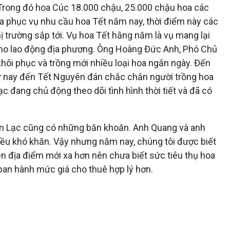
 Trong đó hoa Cúc 18.000 chậu, 25.000 chậu hoa các
hoa phục vụ nhu cầu hoa Tết năm nay, thời điểm này các
hị trường sắp tới. Vụ hoa Tết hằng năm là vụ mang lại
m cho lao động địa phương. Ông Hoàng Đức Anh, Phó Chủ
khôi phục và trồng mới nhiều loại hoa ngắn ngày. Đến
 từ nay đến Tết Nguyên đán chắc chắn người trồng hoa
c đang chủ động theo dõi tình hình thời tiết và đã có
 An Lạc cũng có những băn khoăn. Anh Quang và anh
hiều khó khăn. Vậy nhưng năm nay, chúng tôi được biết
lên địa điểm mới xa hơn nên chưa biết sức tiêu thụ hoa
an hành mức giá cho thuê hợp lý hơn.