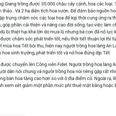
g Giang trồng được 35.000 chậu cây cảnh, hoa các loại.
i yến thảo…Và 2 ha diện tích hoa vườn. Để đảm bảo nguồn 
tập trung chăm sóc các loại hoa để kịp thời cung ứng ra t
c, góp phần cải thiện và nâng cao đời sống, tạo việc là
ù bị thiệt hại khá lớn do mưa lũ nhưng bà con đã nỗ lực 
ợc chăm sóc phát triển tốt, nếu thời tiết thuận lợi thì
mùa hoa Tết bội thu, hiện nay người trồng hoa làng An Lạ
hoa sinh trưởng, phát triển tốt và nở hoa đúng dịp Tết.
 được chuyển lên Công viên Fidel. Người trồng hoa làng
ời dân nói chung và người trồng hoa nói riêng gặp rất n
ằng bán hoa tăng cao hơn so với ở địa điểm cũ. Ngoài ra, 
ành xem xét giảm một phần mức phí thuê mặt bằng hoặc b