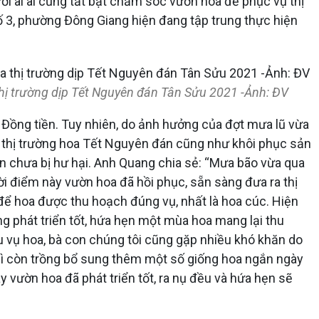
ời ai ai cũng tất bật chăm sóc vườn hoa để phục vụ thị
 3, phường Đông Giang hiện đang tập trung thực hiện
ị trường dịp Tết Nguyên đán Tân Sửu 2021 -Ảnh: ĐV​
 Đồng tiền. Tuy nhiên, do ảnh hưởng của đợt mưa lũ vừa
ụ thị trường hoa Tết Nguyên đán cũng như khôi phục sản
òn chưa bị hư hại. Anh Quang chia sẻ: “Mưa bão vừa qua
hời điểm này vườn hoa đã hồi phục, sẵn sàng đưa ra thị
ể hoa được thu hoạch đúng vụ, nhất là hoa cúc. Hiện
ng phát triển tốt, hứa hẹn một mùa hoa mang lại thu
ầu vụ hoa, bà con chúng tôi cũng gặp nhiều khó khăn do
 thì còn trồng bổ sung thêm một số giống hoa ngắn ngày
 vườn hoa đã phát triển tốt, ra nụ đều và hứa hẹn sẽ