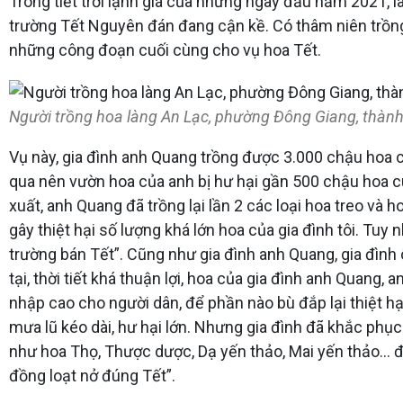
Trong tiết trời lạnh giá của những ngày đầu năm 2021, l
trường Tết Nguyên đán đang cận kề. Có thâm niên trồn
những công đoạn cuối cùng cho vụ hoa Tết.
Người trồng hoa làng An Lạc, phường Đông Giang, thành
Vụ này, gia đình anh Quang trồng được 3.000 chậu hoa c
qua nên vườn hoa của anh bị hư hại gần 500 chậu hoa c
xuất, anh Quang đã trồng lại lần 2 các loại hoa treo v
gây thiệt hại số lượng khá lớn hoa của gia đình tôi. Tuy
trường bán Tết”. Cũng như gia đình anh Quang, gia đì
tại, thời tiết khá thuận lợi, hoa của gia đình anh Quan
nhập cao cho người dân, để phần nào bù đắp lại thiệt h
mưa lũ kéo dài, hư hại lớn. Nhưng gia đình đã khắc phụ
như hoa Thọ, Thược dược, Dạ yến thảo, Mai yến thảo… để
đồng loạt nở đúng Tết”.