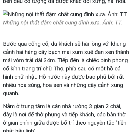
bên đều có tượng đá được khắc đối xứng, hài hòa.
Những nội thất đậm chất cung đình xưa. Ảnh: TT.
Bước qua cổng cổ, du khách sẽ hài lòng với khung
cảnh hai hàng cây bạch mai xum xuê đan xen thành
mái vòm trải dài 34m. Tiếp đến là chiếc bình phong
cổ kính trang trí chữ Thọ, phía sau có một hồ cá
hình chữ nhật. Hồ nước này được bao phủ bởi rất
nhiêu hoa súng, hoa sen và những cây cảnh xung
quanh.
Nằm ở trung tâm là căn nhà rường 3 gian 2 chái,
đây là nơi để thờ phụng và tiếp khách, các bàn thờ
ở gian chính giữa được bố trí theo nguyên tắc "tiền
phật hậu linh".