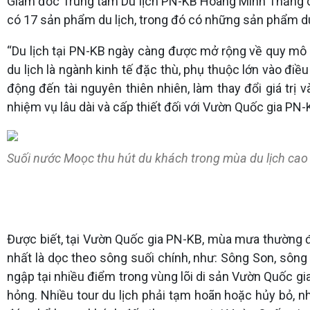
Giám đốc Trung tâm Du lịch PN-KB Hoàng Minh Thắng ch
có 17 sản phẩm du lịch, trong đó có những sản phẩm du
“Du lịch tại PN-KB ngày càng được mở rộng về quy mô và
du lịch là ngành kinh tế đặc thù, phụ thuộc lớn vào điề
động đến tài nguyên thiên nhiên, làm thay đổi giá trị 
nhiệm vụ lâu dài và cấp thiết đối với Vườn Quốc gia PN
Suối nước Moọc thu hút du khách trong mùa du lịch cao
Được biết, tại Vườn Quốc gia PN-KB, mùa mưa thường đi 
nhất là dọc theo sông suối chính, như: Sông Son, sông
ngập tại nhiều điểm trong vùng lõi di sản Vườn Quốc gia
hỏng. Nhiều tour du lịch phải tạm hoãn hoặc hủy bỏ,