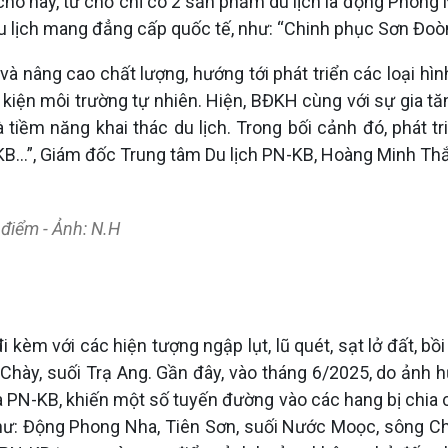
o hay, từ chỗ chỉ có 2 sản phẩm du lịch là động Phong
 lịch mang đẳng cấp quốc tế, như: “Chinh phục Sơn Đoòng
 nâng cao chất lượng, hướng tới phát triển các loại hình 
u kiện môi trường tự nhiên. Hiện, BĐKH cùng với sự gia t
và tiềm năng khai thác du lịch. Trong bối cảnh đó, phát 
-KB...”, Giám đốc Trung tâm Du lịch PN-KB, Hoàng Minh Thắ
 điểm - Ảnh: N.H
kèm với các hiện tượng ngập lụt, lũ quét, sạt lở đất, bồi
 Chày, suối Trạ Ang. Gần đây, vào tháng 6/2025, do ảnh 
 PN-KB, khiến một số tuyến đường vào các hang bị chia cắt,
 như: Động Phong Nha, Tiên Sơn, suối Nước Moọc, sông C