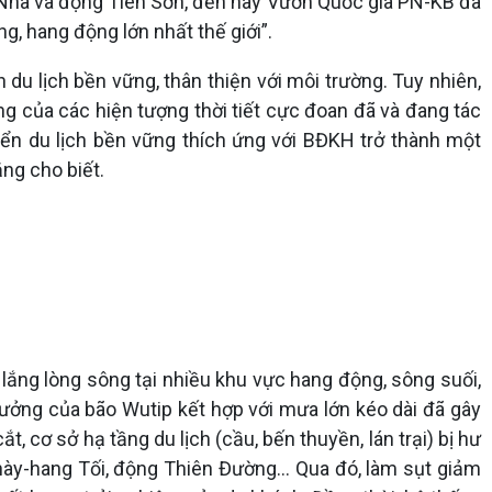
 Nha và động Tiên Sơn, đến nay Vườn Quốc gia PN-KB đã
, hang động lớn nhất thế giới”.
du lịch bền vững, thân thiện với môi trường. Tuy nhiên,
ăng của các hiện tượng thời tiết cực đoan đã và đang tác
triển du lịch bền vững thích ứng với BĐKH trở thành một
ng cho biết.
 lắng lòng sông tại nhiều khu vực hang động, sông suối,
hưởng của bão Wutip kết hợp với mưa lớn kéo dài đã gây
 cơ sở hạ tầng du lịch (cầu, bến thuyền, lán trại) bị hư
hày-hang Tối, động Thiên Đường… Qua đó, làm sụt giảm