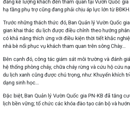
đáng kể lượng khách đến tham quan tại Vườn Quốc gia 
hạ tầng phụ trợ cũng đang phải chịu áp lực lớn từ BĐKH
Trước những thách thức đó, Ban Quản lý Vườn Quốc gia 
gian khai thác du lịch được điều chỉnh theo hướng phân
có khả năng thích ứng với điều kiện thời tiết khắc ngh
nhà bè nổi phục vụ khách tham quan trên sông Chày…
Bên cạnh đó, công tác giám sát môi trường và đánh giá
hệ thống phòng cháy, chữa cháy rừng và cứu hộ cứu n
du lịch xanh cũng được chú trọng, như: Khuyến khích t
dạng sinh học…
Đặc biệt, Ban Quản lý Vườn Quốc gia PN-KB đã tăng cườ
lịch bền vững; tổ chức các khóa đào tạo cán bộ và hướng