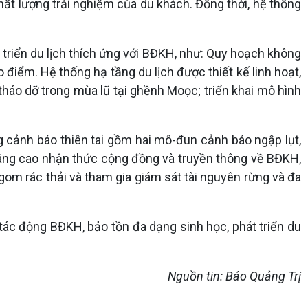
t lượng trải nghiệm của du khách. Đồng thời, hệ thống
triển du lịch thích ứng với BĐKH, như: Quy hoạch không
điểm. Hệ thống hạ tầng du lịch được thiết kế linh hoạt,
tháo dỡ trong mùa lũ tại ghềnh Moọc; triển khai mô hình
g cảnh báo thiên tai gồm hai mô-đun cảnh báo ngập lụt,
âng cao nhận thức cộng đồng và truyền thông về BĐKH,
om rác thải và tham gia giám sát tài nguyên rừng và đa
tác động BĐKH, bảo tồn đa dạng sinh học, phát triển du
Nguồn tin: Báo Quảng Trị