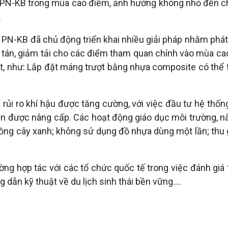
PN-KB trong mùa cao điểm, ảnh hưởng không nhỏ đến chấ
.
PN-KB đã chủ động triển khai nhiều giải pháp nhằm phát 
 tán, giảm tải cho các điểm tham quan chính vào mùa cao 
iệt, như: Lắp đặt máng trượt bằng nhựa composite có thể 
 rủi ro khí hậu được tăng cường, với việc đầu tư hệ thốn
ạn được nâng cấp. Các hoạt động giáo dục môi trường, n
rồng cây xanh; không sử dụng đồ nhựa dùng một lần; thu g
ng hợp tác với các tổ chức quốc tế trong việc đánh giá 
 dẫn kỹ thuật về du lịch sinh thái bền vững….