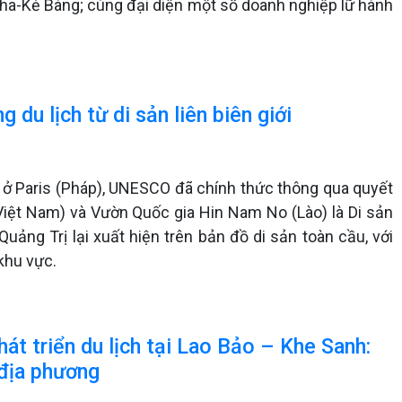
a-Kẻ Bàng; cùng đại diện một số doanh nghiệp lữ hành
 du lịch từ di sản liên biên giới
ra ở Paris (Pháp), UNESCO đã chính thức thông qua quyết
iệt Nam) và Vườn Quốc gia Hin Nam No (Lào) là Di sản
 Quảng Trị lại xuất hiện trên bản đồ di sản toàn cầu, với
khu vực.
t triển du lịch tại Lao Bảo – Khe Sanh:
 địa phương