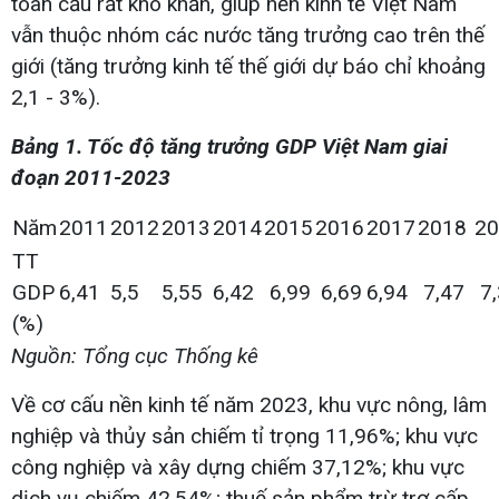
toàn cầu rất khó khăn, giúp nền kinh tế Việt Nam
vẫn thuộc nhóm các nước tăng trưởng cao trên thế
giới (tăng trưởng kinh tế thế giới dự báo chỉ khoảng
2,1 - 3%).
Bảng 1. Tốc độ tăng trưởng GDP Việt Nam giai
đoạn 2011-2023
Năm
2011
2012
2013
2014
2015
2016
2017
2018
20
TT
GDP
6,41
5,5
5,55
6,42
6,99
6,69
6,94
7,47
7,
(%)
Nguồn: Tổng cục Thống kê
Về cơ cấu nền kinh tế năm 2023, khu vực nông, lâm
nghiệp và thủy sản chiếm tỉ trọng 11,96%; khu vực
công nghiệp và xây dựng chiếm 37,12%; khu vực
dịch vụ chiếm 42,54%; thuế sản phẩm trừ trợ cấp