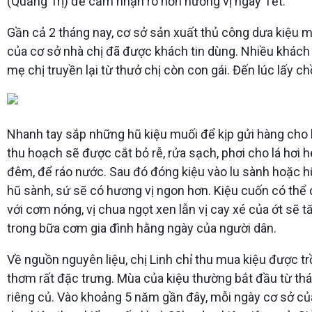
(Quảng Trị) để cảm nhận rõ hơn hương vị ngày Tết.
Gần cả 2 tháng nay, cơ sở sản xuất thủ công dưa kiệu m
của cơ sở nhà chị đã được khách tin dùng. Nhiều khách
mẹ chị truyền lại từ thưở chị còn con gái. Đến lúc lấy c
Nhanh tay sắp những hũ kiệu muối để kịp gửi hàng cho k
thu hoạch sẽ được cắt bỏ rễ,
rửa sạch, phơi cho lá hơi
đêm, để ráo nước. Sau đó đóng kiệu vào lu sành hoặc 
hũ sành, sứ sẽ có hương vị ngon hơn. Kiệu cuốn có thể
với cơm nóng, vị chua ngọt xen lẫn vị cay xé của ớt sẽ
trong bữa cơm gia đình hằng ngày của người dân.
Về nguồn nguyên liệu, chị Linh chỉ thu mua kiệu được trồ
thơm rất đặc trưng. Mùa của kiệu thường bắt đầu từ thá
riêng củ. Vào khoảng 5 năm gần đây, mỗi ngày cơ sở của