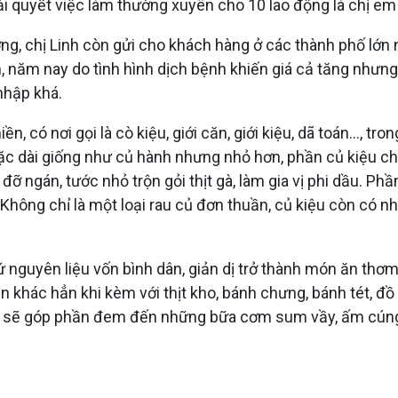
iải quyết việc làm thường xuyên cho 10 lao động là chị e
ơng, chị Linh còn gửi cho khách hàng ở các thành phố lớn
 năm nay do tình hình dịch bệnh khiến giá cả tăng nhưng 
nhập khá.
, có nơi gọi là cò kiệu, giới căn, giới kiệu, dã toán…, tron
hoặc dài giống như củ hành nhưng nhỏ hơn, phần củ kiệu ch
 ngán, tước nhỏ trộn gỏi thịt gà, làm gia vị phi dầu. Phầ
Không chỉ là một loại rau củ đơn thuần, củ kiệu còn có n
hứ nguyên liệu vốn bình dân, giản dị trở thành món ăn th
hác hẳn khi kèm với thịt kho, bánh chưng, bánh tét, đồ 
n sẽ góp phần đem đến những bữa cơm sum vầy, ấm cún