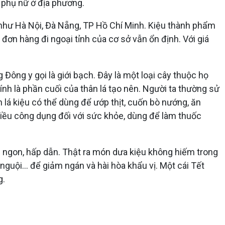
m phụ nữ ở địa phương.
 như Hà Nội, Đà Nẵng, TP Hồ Chí Minh. Kiệu thành phẩm
đơn hàng đi ngoại tỉnh của cơ sở vẫn ổn định. Với giá
g Đông y gọi là giới bạch. Đây là một loại cây thuộc họ
ính là phần cuối của thân lá tạo nên. Người ta thường sử
n lá kiệu có thể dùng để ướp thịt, cuốn bò nướng, ăn
hiều công dụng đối với sức khỏe, dùng để làm thuốc
ơm ngon, hấp dẫn. Thật ra món dưa kiệu không hiếm trong
nguội… để giảm ngán và hài hòa khẩu vị. Một cái Tết
g.