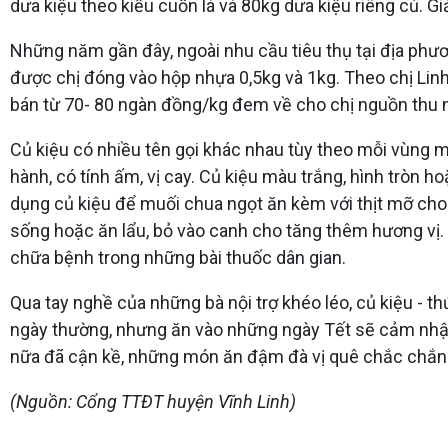
dưa kiệu theo kiểu cuốn lá và 80kg dưa kiệu riêng củ. G
Những năm gần đây, ngoài nhu cầu tiêu thụ tại địa phư
được chị đóng vào hộp nhựa 0,5kg và 1kg. Theo chị Linh,
bán từ 70- 80 ngàn đồng/kg đem về cho chị nguồn thu 
Củ kiệu có nhiều tên gọi khác nhau tùy theo mỗi vùng miền
hành, có tính ấm, vị cay. Củ kiệu màu trắng, hình tròn 
dụng củ kiệu để muối chua ngọt ăn kèm với thịt mỡ cho đỡ
sống hoặc ăn lẩu, bỏ vào canh cho tăng thêm hương vị. 
chữa bệnh trong những bài thuốc dân gian.
Qua tay nghề của những bà nội trợ khéo léo, củ kiệu - t
ngày thường, nhưng ăn vào những ngày Tết sẽ cảm nhận k
nữa đã cận kề, những món ăn đậm đà vị quê chắc chắ
(Nguồn: Cổng TTĐT huyện Vĩnh Linh)