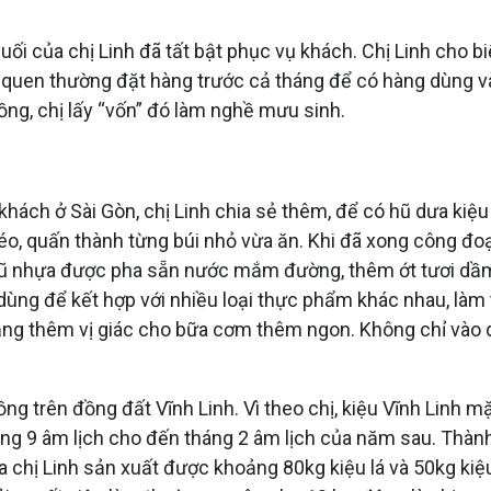
uối của chị Linh đã tất bật phục vụ khách. Chị Linh cho 
 quen thường đặt hàng trước cả tháng để có hàng dùng vào
hồng, chị lấy “vốn” đó làm nghề mưu sinh.
hách ở Sài Gòn, chị Linh chia sẻ thêm, để có hũ dưa kiệu
 héo, quấn thành từng búi nhỏ vừa ăn. Khi đã xong công đ
hũ nhựa được pha sẵn nước mắm đường, thêm ớt tươi dầm,
 dùng để kết hợp với nhiều loại thực phẩm khác nhau, là
 tăng thêm vị giác cho bữa cơm thêm ngon. Không chỉ vào
ng trên đồng đất Vĩnh Linh. Vì theo chị, kiệu Vĩnh Linh mặc
ng 9 âm lịch cho đến tháng 2 âm lịch của năm sau. Thành p
 chị Linh sản xuất được khoảng 80kg kiệu lá và 50kg kiệu