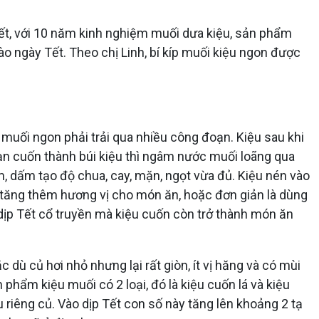
biết, với 10 năm kinh nghiệm muối dưa kiệu, sản phẩm
 ngày Tết. Theo chị Linh, bí kíp muối kiệu ngon được
 muối ngon phải trải qua nhiều công đoạn. Kiệu sau khi
oạn cuốn thành búi kiệu thì ngâm nước muối loãng qua
 dấm tạo độ chua, cay, mặn, ngọt vừa đủ. Kiệu nén vào
m tăng thêm hương vị cho món ăn, hoặc đơn giản là dùng
 dịp Tết cổ truyền mà kiệu cuốn còn trở thành món ăn
 dù củ hơi nhỏ nhưng lại rất giòn, ít vị hăng và có mùi
hẩm kiệu muối có 2 loại, đó là kiệu cuốn lá và kiệu
 riêng củ. Vào dịp Tết con số này tăng lên khoảng 2 tạ