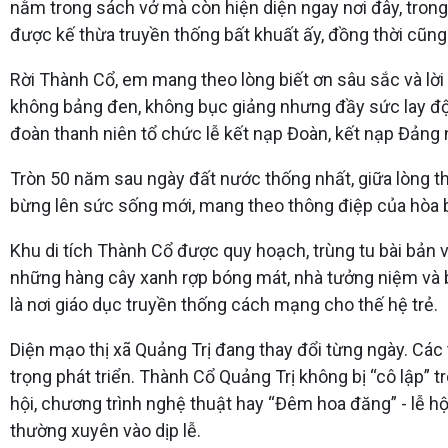
nằm trong sách vở mà còn hiện diện ngay nơi đây, tron
được kế thừa truyền thống bất khuất ấy, đồng thời cũng n
Rời Thành Cổ, em mang theo lòng biết ơn sâu sắc và lời
không bảng đen, không bục giảng nhưng đầy sức lay động 
đoàn thanh niên tổ chức lễ kết nạp Đoàn, kết nạp Đảng n
Tròn 50 năm sau ngày đất nước thống nhất, giữa lòng thị
bừng lên sức sống mới, mang theo thông điệp của hòa bì
Khu di tích Thành Cổ được quy hoạch, trùng tu bài bản và
những hàng cây xanh rợp bóng mát, nhà tưởng niệm và bả
là nơi giáo dục truyền thống cách mạng cho thế hệ trẻ.
Diện mạo thị xã Quảng Trị đang thay đổi từng ngày. Các
trọng phát triển. Thành Cổ Quảng Trị không bị “cô lập” t
hội, chương trình nghệ thuật hay “Đêm hoa đăng” - lễ hội
thường xuyên vào dịp lễ.