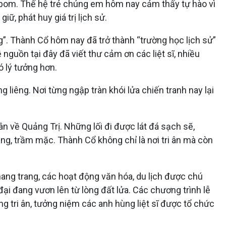
n bom. Thế hệ trẻ chúng em hôm nay cảm thấy tự hào vì
ữ, phát huy giá trị lịch sử.
g”. Thành Cổ hôm nay đã trở thành “trường học lịch sử”
guồn tại đây đã viết thư cảm ơn các liệt sĩ, nhiều
ó lý tưởng hơn.
liêng. Nơi từng ngập tràn khói lửa chiến tranh nay lại
ân về Quảng Trị. Những lối đi được lát đá sạch sẽ,
ng, trầm mặc. Thành Cổ không chỉ là nơi tri ân mà còn
ang trang, các hoạt động văn hóa, du lịch được chú
đại đang vươn lên từ lòng đất lửa. Các chương trình lễ
ng tri ân, tưởng niệm các anh hùng liệt sĩ được tổ chức