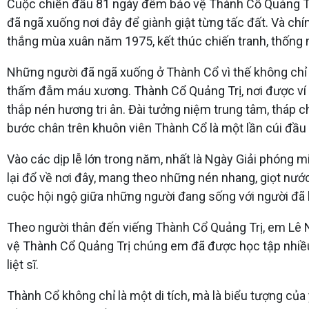
Cuộc chiến đấu 81 ngày đêm bảo vệ Thành Cổ Quảng Trị
đã ngã xuống nơi đây để giành giật từng tấc đất. Và chí
thắng mùa xuân năm 1975, kết thúc chiến tranh, thống 
Những người đã ngã xuống ở Thành Cổ vì thế không chỉ 
thấm đẫm máu xương. Thành Cổ Quảng Trị, nơi được ví n
thắp nén hương tri ân. Đài tưởng niệm trung tâm, tháp 
bước chân trên khuôn viên Thành Cổ là một lần cúi đầu 
Vào các dịp lễ lớn trong năm, nhất là Ngày Giải phóng 
lại đổ về nơi đây, mang theo những nén nhang, giọt nướ
cuộc hội ngộ giữa những người đang sống với người đã 
Theo người thân đến viếng Thành Cổ Quảng Trị, em Lê N
vệ Thành Cổ Quảng Trị chúng em đã được học tập nhiều
liệt sĩ.
Thành Cổ không chỉ là một di tích, mà là biểu tượng của