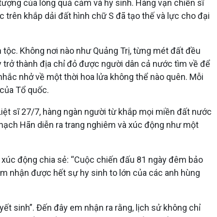
ượng của lòng quả cảm và hy sinh. Hàng vạn chiến sĩ
 trên khắp dải đất hình chữ S đã tạo thế và lực cho đại
 tộc. Không nơi nào như Quảng Trị, từng mét đất đều
trở thành địa chỉ đỏ được người dân cả nước tìm về để
 nhắc nhở về một thời hoa lửa không thể nào quên. Mỗi
 của Tổ quốc.
Liệt sĩ 27/7, hàng ngàn người từ khắp mọi miền đất nước
 Thạch Hãn diễn ra trang nghiêm và xúc động như một
ội xúc động chia sẻ: “Cuộc chiến đấu 81 ngày đêm bảo
m nhận được hết sự hy sinh to lớn của các anh hùng
yết sinh”. Đến đây em nhận ra rằng, lịch sử không chỉ