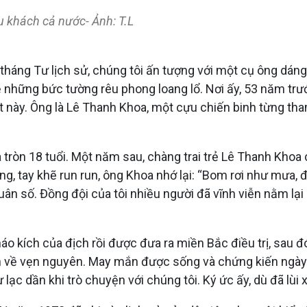
 khách cả nước- Ảnh: T.L
háng Tư lịch sử, chúng tôi ấn tượng với một cụ ông dáng
 những bức tường rêu phong loang lổ. Nơi ấy, 53 năm trư
đất này. Ông là Lê Thanh Khoa, một cựu chiến binh từng 
ròn 18 tuổi. Một năm sau, chàng trai trẻ Lê Thanh Khoa 
g, tay khẽ run run, ông Khoa nhớ lại: “Bom rơi như mưa,
quân số. Đồng đội của tôi nhiều người đã vĩnh viễn nằm lạ
o kích của địch rồi được đưa ra miền Bắc điều trị, sau đó p
về vẹn nguyên. May mắn được sống và chứng kiến ngày đấ
lạc dần khi trò chuyện với chúng tôi. Ký ức ấy, dù đã lù