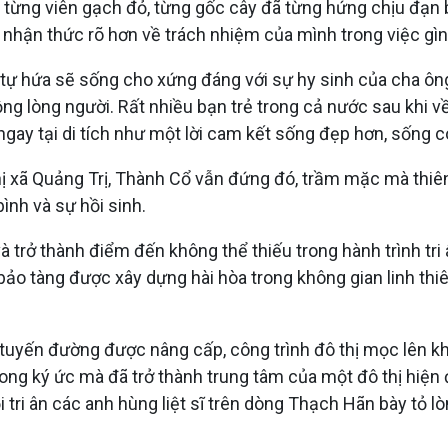
g từng viên gạch đỏ, từng gốc cây đã từng hứng chịu đạ
hận thức rõ hơn về trách nhiệm của mình trong việc gìn gi
 tự hứa sẽ sống cho xứng đáng với sự hy sinh của cha ôn
lòng người. Rất nhiều bạn trẻ trong cả nước sau khi về n
gay tại di tích như một lời cam kết sống đẹp hơn, sống c
 xã Quảng Trị, Thành Cổ vẫn đứng đó, trầm mặc mà thiêng 
nh và sự hồi sinh.
 trở thành điểm đến không thể thiếu trong hành trình tri 
o tàng được xây dựng hài hòa trong không gian linh thiê
 tuyến đường được nâng cấp, công trình đô thị mọc lên kh
rong ký ức mà đã trở thành trung tâm của một đô thị hiện 
 tri ân các anh hùng liệt sĩ trên dòng Thạch Hãn bày tỏ lò