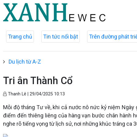
Trang chủ
Tin tức nổi bật
Trên đường phát tri
Du lịch từ A-Z
Tri ân Thành Cổ
Thanh Lê |
29/04/2025 10:13
Mỗi độ tháng Tư về, khi cả nước nô nức kỷ niệm Ngày gi
điểm đến thiêng liêng của hàng vạn bước chân hành h
nghe rõ tiếng vọng từ lịch sử, nơi những khúc tráng ca 