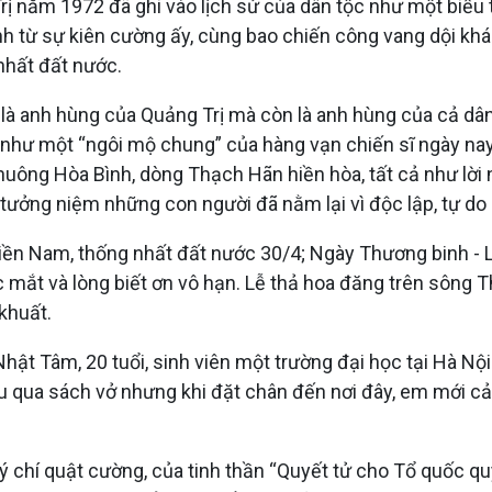
 năm 1972 đã ghi vào lịch sử của dân tộc như một biểu t
nh từ sự kiên cường ấy, cùng bao chiến công vang dội khác
nhất đất nước.
là anh hùng của Quảng Trị mà còn là anh hùng của cả dân
hư một “ngôi mộ chung” của hàng vạn chiến sĩ ngày nay 
chuông Hòa Bình, dòng Thạch Hãn hiền hòa, tất cả như lời
tưởng niệm những con người đã nằm lại vì độc lập, tự do
miền Nam, thống nhất đất nước 30/4; Ngày Thương binh - 
c mắt và lòng biết ơn vô hạn. Lễ thả hoa đăng trên sông
khuất.
hật Tâm, 20 tuổi, sinh viên một trường đại học tại Hà N
 qua sách vở nhưng khi đặt chân đến nơi đây, em mới cả
 ý chí quật cường, của tinh thần “Quyết tử cho Tổ quốc qu