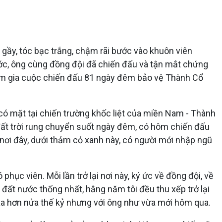
 gầy, tóc bạc trắng, chậm rãi bước vào khuôn viên
ớc, ông cùng đồng đội đã chiến đấu và tận mắt chứng
tham gia cuộc chiến đấu 81 ngày đêm bảo vệ Thành Cổ
có mặt tại chiến trường khốc liệt của miền Nam - Thành
 đất trời rung chuyển suốt ngày đêm, có hôm chiến đấu
i nơi đây, dưới thảm cỏ xanh này, có người mới nhập ngũ
hục viên. Mỗi lần trở lại nơi này, ký ức về đồng đội, về
t nước thống nhất, hằng năm tôi đều thu xếp trở lại
i xa hơn nửa thế kỷ nhưng với ông như vừa mới hôm qua.