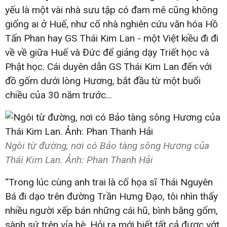
yếu là một vài nhà sưu tập có đam mê cũng không
giống ai ở Huế, như cố nhà nghiên cứu văn hóa Hồ
Tấn Phan hay GS Thái Kim Lan - một Việt kiều đi đi
về về giữa Huế và Đức để giảng dạy Triết học và
Phật học. Cái duyên dẫn GS Thái Kim Lan đến với
đồ gốm dưới lòng Hương, bắt đầu từ một buổi
chiều của 30 năm trước...
Ngôi từ đường, nơi có Bảo tàng sông Hương của
Thái Kim Lan. Ảnh: Phan Thanh Hải
“Trong lúc cùng anh trai là cố họa sĩ Thái Nguyên
Bá đi dạo trên đường Trần Hưng Đạo, tôi nhìn thấy
nhiều người xếp bán những cái hũ, bình bằng gốm,
sành sứ trên vỉa hè. Hỏi ra mới biết tất cả được vớt