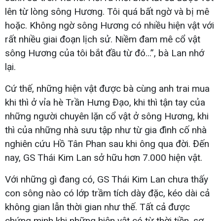
lên từ lòng sông Hương. Tôi quá bất ngờ và bị mê
hoặc. Không ngờ sông Hương có nhiều hiện vật với
rất nhiều giai đoạn lịch sử. Niềm đam mê cổ vật
sông Hương của tôi bắt đầu từ đó...”, bà Lan nhớ
lại.
Cứ thế, những hiện vật được bà cùng anh trai mua
khi thì ở vỉa hè Trần Hưng Đạo, khi thì tận tay của
những người chuyên lặn cổ vật ở sông Hương, khi
thì của những nhà sưu tập như từ gia đình cố nhà
nghiên cứu Hồ Tân Phan sau khi ông qua đời. Đến
nay, GS Thái Kim Lan sở hữu hơn 7.000 hiện vật.
Với những gì đang có, GS Thái Kim Lan chưa thấy
con sông nào có lớp trầm tích dày đặc, kéo dài cả
không gian lẫn thời gian như thế. Tất cả được
chứng minh khi những hiện vật có từ thời tiền, sơ