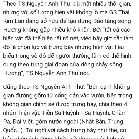
Theo TS Nguyễn Anh Thư, dù mất nhiều thời gian,
nhưng với số lượng hiện vật khổng lồ mà GS Thái
Kim Lan đang sở hữu để tạo dựng Bảo tàng sông
Hương không gặp nhiều khó khăn. Bởi “tất cả các
hiện vật đã thể hiện rất rõ nét, việc bây giờ cần làm
đó là chọn lọc và trưng bày những hiện vật tiêu
biểu trong số đó để người thưởng lãm có thể hình
dung theo từng giai đoạn của dòng chảy sông
Hương”, TS Nguyễn Anh Thư nói.
Cũng theo TS Nguyễn Anh Thư: “Bên cạnh không
gian đường gốm từ cổng dẫn vào vườn, bên trong
không gian chính sẽ được trưng bày, chia theo 4
nhóm hiện vật: Tiền Sa Huỳnh - Sa Huỳnh, Chăm
Pa, Đại Việt, gốm nước ngoài (Nhật Bản, Trung
Quốc…). Tôi nghĩ với cách trưng bày như thế, cơ
bản phản ánh đúng, khớp với dòng chảy lịch sử