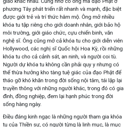
giáo khác nhau. Cũng nhờ có ông mà đạo Phật ở
phương Tây phát triển rất nhanh và mạnh, đặc biệt
được giới trẻ và trí thức hâm mộ. Ông mở nhiều
khóa tu tập riêng cho giới doanh nhân, giới bảo hộ
môi trường, giới giáo chức, cựu chiến binh, văn
nghệ sĩ. Ông cũng mở cả khóa tu cho giới diễn viên
Hollywood, các nghị sĩ Quốc hội Hoa Kỳ, rồi những
khóa tu cho cả cảnh sát, an ninh, và người coi tù.
Người dự khóa tu không cần phải quy y nhưng có
thể thừa hưởng kho tàng tuệ giác của đạo Phật để
tháo gỡ khó khăn trong đời sống nội tâm, tái lập lại
truyền thông với những người khác, trong đó có gia
đình, đồng nghiệp, đem lại hạnh phúc trong đời
sống hàng ngày.
Điều đáng kinh ngạc là những người tham gia khóa
tu của Thiền sư, có người từng là linh mục, là mục