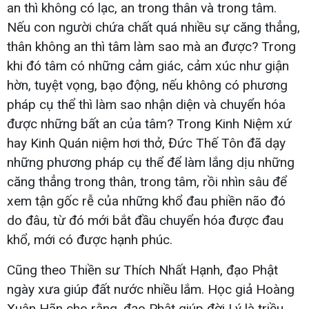
an thì không có lạc, an trong thân và trong tâm.
Nếu con người chứa chất quá nhiều sự căng thẳng,
thân không an thì tâm làm sao mà an được? Trong
khi đó tâm có những cảm giác, cảm xúc như giận
hờn, tuyệt vọng, bạo động, nếu không có phương
pháp cụ thể thì làm sao nhận diện và chuyển hóa
được những bất an của tâm? Trong Kinh Niệm xứ
hay Kinh Quán niệm hơi thở, Đức Thế Tôn đã dạy
những phương pháp cụ thể để làm lắng dịu những
căng thẳng trong thân, trong tâm, rồi nhìn sâu để
xem tận gốc rễ của những khổ đau phiền não đó
do đâu, từ đó mới bắt đầu chuyển hóa được đau
khổ, mới có được hạnh phúc.
Cũng theo Thiền sư Thích Nhất Hạnh, đạo Phật
ngày xưa giúp đất nước nhiều lắm. Học giả Hoàng
Xuân Hãn cho rằng, đạo Phật giúp đời Lý là triều