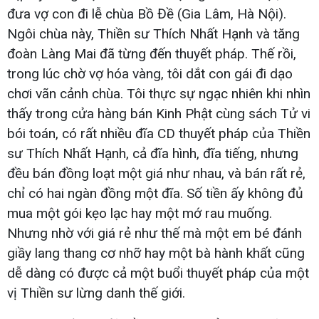
đưa vợ con đi lễ chùa Bồ Đề (Gia Lâm, Hà Nội).
Ngôi chùa này, Thiền sư Thích Nhất Hạnh và tăng
đoàn Làng Mai đã từng đến thuyết pháp. Thế rồi,
trong lúc chờ vợ hóa vàng, tôi dắt con gái đi dạo
chơi vãn cảnh chùa. Tôi thực sự ngạc nhiên khi nhìn
thấy trong cửa hàng bán Kinh Phật cùng sách Tử vi
bói toán, có rất nhiều đĩa CD thuyết pháp của Thiền
sư Thích Nhất Hạnh, cả đĩa hình, đĩa tiếng, nhưng
đều bán đồng loạt một giá như nhau, và bán rất rẻ,
chỉ có hai ngàn đồng một đĩa. Số tiền ấy không đủ
mua một gói kẹo lạc hay một mớ rau muống.
Nhưng nhờ với giá rẻ như thế mà một em bé đánh
giầy lang thang cơ nhỡ hay một bà hành khất cũng
dễ dàng có được cả một buổi thuyết pháp của một
vị Thiền sư lừng danh thế giới.