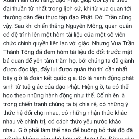
đại thuần từ nhất trong lịch sử, khi từ vua quan tới
thường dân đều thực tập đạo Phật. Đời Trần cũng
vậy. Sau khi chiến thắng Nguyên Mông, quan quân
có đệ trình lên một hòm tài liệu của một số viên
chức chính quyền liên lạc với giặc. Nhưng Vua Trần
Thánh Tông đã đem hòm tài liệu đó đốt trước mặt
bá quan để yên tâm trăm họ, bởi chúng ta đã giành
được độc lập, đẩy lui được quân thù thì cần nhất
bây giờ là đoàn kết quốc gia. Đó là hành động phát
sinh từ tuệ giác của đạo Phật. Hiện giờ, ta có thể
học theo những hành động như thế. Cố nhiên là
trong chiến tranh chúng ta bị chia rẽ, có những ý
thức hệ đối chọi nhau, có những nhận thức khác
nhau về chính trị, có cách thức yêu nước khác
nhau. Giờ phải làm thế nào để buông bỏ thái độ đã
trở nên không còn phù hợp với thực tiễn. Đừng cho