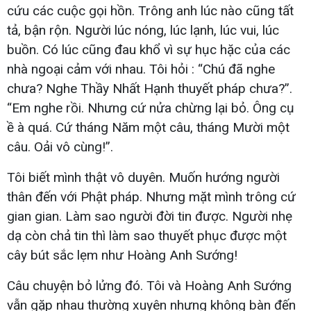
cứu các cuộc gọi hồn. Trông anh lúc nào cũng tất
tả, bận rộn. Người lúc nóng, lúc lạnh, lúc vui, lúc
buồn. Có lúc cũng đau khổ vì sự hục hặc của các
nhà ngoại cảm với nhau. Tôi hỏi : “Chú đã nghe
chưa? Nghe Thầy Nhất Hạnh thuyết pháp chưa?”.
“Em nghe rồi. Nhưng cứ nửa chừng lại bỏ. Ông cụ
ề à quá. Cứ tháng Năm một câu, tháng Mười một
câu. Oải vô cùng!”.
Tôi biết mình thật vô duyên. Muốn hướng người
thân đến với Phật pháp. Nhưng mặt mình trông cứ
gian gian. Làm sao người đời tin được. Người nhẹ
dạ còn chả tin thì làm sao thuyết phục được một
cây bút sắc lẹm như Hoàng Anh Sướng!
Câu chuyện bỏ lửng đó. Tôi và Hoàng Anh Sướng
vẫn gặp nhau thường xuyên nhưng không bàn đến