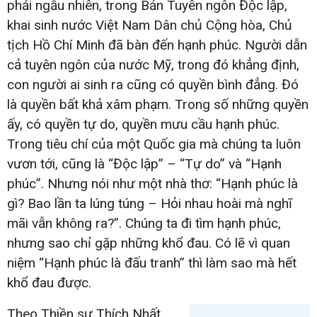
phải ngẫu nhiên, trong Bản Tuyên ngôn Độc lập,
khai sinh nước Việt Nam Dân chủ Cộng hòa, Chủ
tịch Hồ Chí Minh đã bàn đến hạnh phúc. Người dẫn
cả tuyên ngôn của nước Mỹ, trong đó khẳng định,
con người ai sinh ra cũng có quyền bình đẳng. Đó
là quyền bất khả xâm phạm. Trong số những quyền
ấy, có quyền tự do, quyền mưu cầu hạnh phúc.
Trong tiêu chí của một Quốc gia mà chúng ta luôn
vươn tới, cũng là “Độc lập” – “Tự do” và “Hạnh
phúc”. Nhưng nói như một nhà thơ: “Hạnh phúc là
gì? Bao lần ta lúng túng – Hỏi nhau hoài mà nghĩ
mãi vẫn không ra?”. Chúng ta đi tìm hạnh phúc,
nhưng sao chỉ gặp những khổ đau. Có lẽ vì quan
niệm “Hạnh phúc là đấu tranh” thì làm sao mà hết
khổ đau được.
Theo Thiền sư Thích Nhất