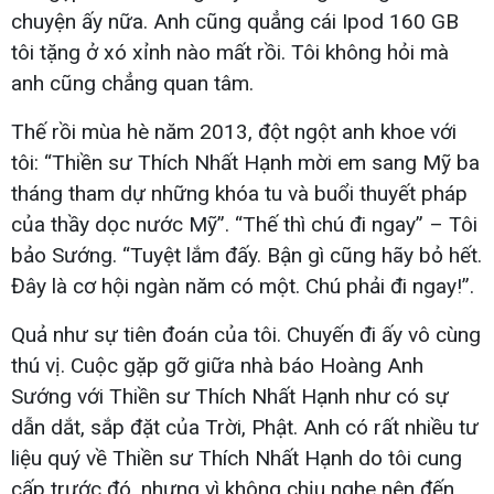
chuyện ấy nữa. Anh cũng quẳng cái Ipod 160 GB
tôi tặng ở xó xỉnh nào mất rồi. Tôi không hỏi mà
anh cũng chẳng quan tâm.
Thế rồi mùa hè năm 2013, đột ngột anh khoe với
tôi: “Thiền sư Thích Nhất Hạnh mời em sang Mỹ ba
tháng tham dự những khóa tu và buổi thuyết pháp
của thầy dọc nước Mỹ”. “Thế thì chú đi ngay” – Tôi
bảo Sướng. “Tuyệt lắm đấy. Bận gì cũng hãy bỏ hết.
Đây là cơ hội ngàn năm có một. Chú phải đi ngay!”.
Quả như sự tiên đoán của tôi. Chuyến đi ấy vô cùng
thú vị. Cuộc gặp gỡ giữa nhà báo Hoàng Anh
Sướng với Thiền sư Thích Nhất Hạnh như có sự
dẫn dắt, sắp đặt của Trời, Phật. Anh có rất nhiều tư
liệu quý về Thiền sư Thích Nhất Hạnh do tôi cung
cấp trước đó, nhưng vì không chịu nghe nên đến