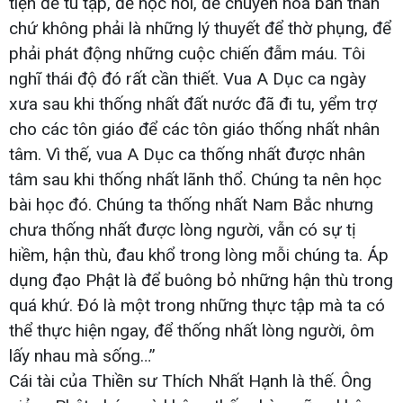
tiện để tu tập, để học hỏi, để chuyển hóa bản thân
chứ không phải là những lý thuyết để thờ phụng, để
phải phát động những cuộc chiến đẫm máu. Tôi
nghĩ thái độ đó rất cần thiết. Vua A Dục ca ngày
xưa sau khi thống nhất đất nước đã đi tu, yểm trợ
cho các tôn giáo để các tôn giáo thống nhất nhân
tâm. Vì thế, vua A Dục ca thống nhất được nhân
tâm sau khi thống nhất lãnh thổ. Chúng ta nên học
bài học đó. Chúng ta thống nhất Nam Bắc nhưng
chưa thống nhất được lòng người, vẫn có sự tị
hiềm, hận thù, đau khổ trong lòng mỗi chúng ta. Áp
dụng đạo Phật là để buông bỏ những hận thù trong
quá khứ. Đó là một trong những thực tập mà ta có
thể thực hiện ngay, để thống nhất lòng người, ôm
lấy nhau mà sống…”
Cái tài của Thiền sư Thích Nhất Hạnh là thế. Ông