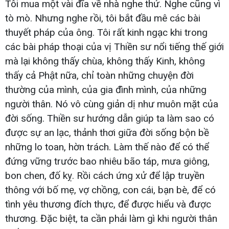
Tôi mua một vài đĩa về nhà nghe thử. Nghe cũng vì
tò mò. Nhưng nghe rồi, tôi bắt đầu mê các bài
thuyết pháp của ông. Tôi rất kinh ngạc khi trong
các bài pháp thoại của vị Thiền sư nổi tiếng thế giới
mà lại không thấy chùa, không thấy Kinh, không
thấy cả Phật nữa, chỉ toàn những chuyện đời
thường của mình, của gia đình mình, của những
người thân. Nó vô cùng giản dị như muôn mặt của
đời sống. Thiền sư hướng dẫn giúp ta làm sao có
được sự an lạc, thảnh thơi giữa đời sống bộn bề
những lo toan, hờn trách. Làm thế nào để có thể
đứng vững trước bao nhiêu bão táp, mưa giông,
bon chen, đố kỵ. Rồi cách ứng xử để lập truyền
thông với bố mẹ, vợ chồng, con cái, bạn bè, để có
tình yêu thương đích thực, để được hiểu và được
thương. Đặc biệt, ta cần phải làm gì khi người thân