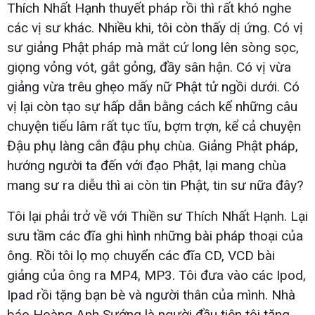
Thích Nhất Hạnh thuyết pháp rồi thì rất khó nghe
các vị sư khác. Nhiều khi, tôi còn thấy dị ứng. Có vị
sư giảng Phật pháp mà mắt cứ long lên sòng sọc,
giọng vỏng vót, gắt gỏng, đầy sân hận. Có vị vừa
giảng vừa trêu ghẹo mấy nữ Phật tử ngồi dưới. Có
vị lại còn tạo sự hấp dẫn bằng cách kể những câu
chuyện tiếu lâm rất tục tĩu, bợm trợn, kể cả chuyện
Đậu phụ làng cắn đậu phụ chùa. Giảng Phật pháp,
hướng người ta đến với đạo Phật, lại mang chùa
mang sư ra diễu thì ai còn tin Phật, tin sư nữa đây?
Tôi lại phải trở về với Thiền sư Thích Nhất Hạnh. Lại
sưu tầm các đĩa ghi hình những bài pháp thoại của
ông. Rồi tôi lọ mọ chuyển các đĩa CD, VCD bài
giảng của ông ra MP4, MP3. Tôi đưa vào các Ipod,
Ipad rồi tặng bạn bè và người thân của mình. Nhà
báo Hoàng Anh Sướng là người đầu tiên tôi tặng