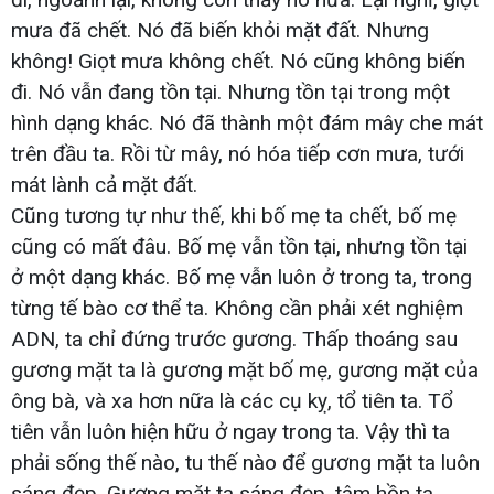
mưa đã chết. Nó đã biến khỏi mặt đất. Nhưng
không! Giọt mưa không chết. Nó cũng không biến
đi. Nó vẫn đang tồn tại. Nhưng tồn tại trong một
hình dạng khác. Nó đã thành một đám mây che mát
trên đầu ta. Rồi từ mây, nó hóa tiếp cơn mưa, tưới
mát lành cả mặt đất.
Cũng tương tự như thế, khi bố mẹ ta chết, bố mẹ
cũng có mất đâu. Bố mẹ vẫn tồn tại, nhưng tồn tại
ở một dạng khác. Bố mẹ vẫn luôn ở trong ta, trong
từng tế bào cơ thể ta. Không cần phải xét nghiệm
ADN, ta chỉ đứng trước gương. Thấp thoáng sau
gương mặt ta là gương mặt bố mẹ, gương mặt của
ông bà, và xa hơn nữa là các cụ kỵ, tổ tiên ta. Tổ
tiên vẫn luôn hiện hữu ở ngay trong ta. Vậy thì ta
phải sống thế nào, tu thế nào để gương mặt ta luôn
sáng đẹp. Gương mặt ta sáng đẹp, tâm hồn ta