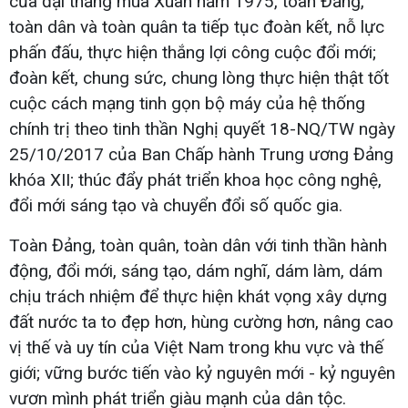
của đại thắng mùa Xuân năm 1975, toàn Đảng,
toàn dân và toàn quân ta tiếp tục đoàn kết, nỗ lực
phấn đấu, thực hiện thắng lợi công cuộc đổi mới;
đoàn kết, chung sức, chung lòng thực hiện thật tốt
cuộc cách mạng tinh gọn bộ máy của hệ thống
chính trị theo tinh thần Nghị quyết 18-NQ/TW ngày
25/10/2017 của Ban Chấp hành Trung ương Đảng
khóa XII; thúc đẩy phát triển khoa học công nghệ,
đổi mới sáng tạo và chuyển đổi số quốc gia.
Toàn Đảng, toàn quân, toàn dân với tinh thần hành
động, đổi mới, sáng tạo, dám nghĩ, dám làm, dám
chịu trách nhiệm để thực hiện khát vọng xây dựng
đất nước ta to đẹp hơn, hùng cường hơn, nâng cao
vị thế và uy tín của Việt Nam trong khu vực và thế
giới; vững bước tiến vào kỷ nguyên mới - kỷ nguyên
vươn mình phát triển giàu mạnh của dân tộc.