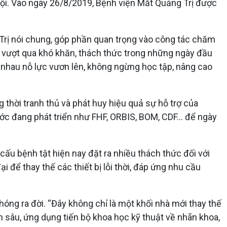
hội. Vào ngày 26/8/2019, Bệnh viện Mắt Quảng Trị được
 Trị nói chung, góp phần quan trọng vào công tác chăm
, vượt qua khó khăn, thách thức trong những ngày đầu
g nhau nỗ lực vươn lên, không ngừng học tập, nâng cao
thời tranh thủ và phát huy hiệu quả sự hỗ trợ của
ớc đang phát triển như FHF, ORBIS, BOM, CDF... để ngày
 cấu bệnh tật hiện nay đặt ra nhiều thách thức đối với
 để thay thế các thiết bị lỗi thời, đáp ứng nhu cầu
hóng ra đời. “Đây không chỉ là một khối nhà mới thay thế
ên sâu, ứng dụng tiến bộ khoa học kỹ thuật về nhãn khoa,