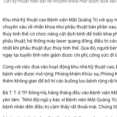
Các kỹ thuật hiện đại về chuyên khoa mắt được đưa vào 
Khu nhà Kỹ thuật cao Bệnh viện Mắt Quảng Trị với quy mô
chuyên sâu về nhãn khoa như phẫu thuật bán phần sau. H
thủy tinh thể có chức năng cắt dịch kính để triển khai
phẫu thuật; hệ thống máy laser quang đông, điều trị cá
nhất khi phẫu thuật đục thủy tinh thể. Qua đó, người b
ngay tại tuyến tỉnh nên giảm được chi phí, công sức đi lạ
Cùng với việc đưa vào hoạt động khu nhà Kỹ thuật cao,
bệnh viện được mở rộng; Phòng khám Khúc xạ, Phòng Kỹ t
thêm không gian để bố trí các buồng lưu bệnh rộng rãi h
Bà T. T. ở TP. Đông Hà, hằng tháng đều vào Bệnh viện Mắt
yên tâm. “Nhờ đội ngũ y bác sĩ Bệnh viện Mắt Quảng Trị m
bệnh nhân đến điều trị cảm thấy rất thoải mái. Chúng tôi 