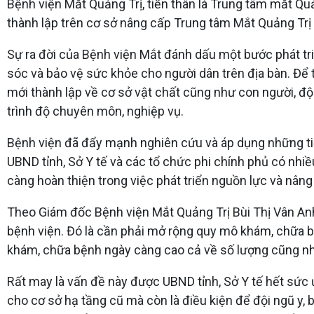
Bệnh viện Mắt Quảng Trị, tiền thân là Trung tâm mắt Q
thành lập trên cơ sở nâng cấp Trung tâm Mắt Quảng Trị
Sự ra đời của Bệnh viện Mắt đánh dấu một bước phát tri
sóc và bảo vệ sức khỏe cho người dân trên địa bàn. Để
mới thành lập về cơ sở vật chất cũng như con người, độ
trình độ chuyên môn, nghiệp vụ.
Bệnh viện đã đẩy mạnh nghiên cứu và áp dụng những tiế
UBND tỉnh, Sở Y tế và các tổ chức phi chính phủ có nhiề
càng hoàn thiện trong việc phát triển nguồn lực và nân
Theo Giám đốc Bệnh viện Mắt Quảng Trị Bùi Thị Vân Anh, c
bệnh viện. Đó là cần phải mở rộng quy mô khám, chữa bệnh
khám, chữa bệnh ngày càng cao cả về số lượng cũng như
Rất may là vấn đề này được UBND tỉnh, Sở Y tế hết sức ủ
cho cơ sở hạ tầng cũ mà còn là điều kiện để đội ngũ y, b