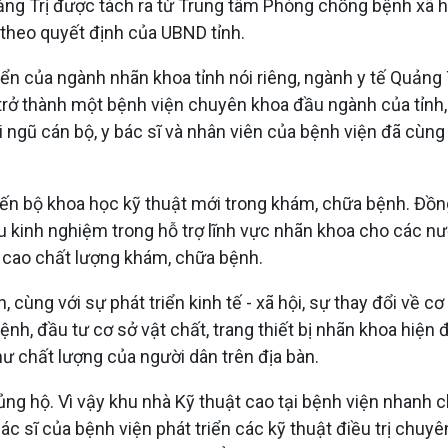
uảng Trị được tách ra từ Trung tâm Phòng chống bệnh xã 
 theo quyết định của UBND tỉnh.
ển của ngành nhãn khoa tỉnh nói riêng, ngành y tế Quảng
 trở thành một bệnh viện chuyên khoa đầu ngành của tỉnh
i ngũ cán bộ, y bác sĩ và nhân viên của bệnh viện đã cùn
n bộ khoa học kỹ thuật mới trong khám, chữa bệnh. Đồng 
u kinh nghiệm trong hỗ trợ lĩnh vực nhãn khoa cho các nư
g cao chất lượng khám, chữa bệnh.
ùng với sự phát triển kinh tế - xã hội, sự thay đổi về cơ
, đầu tư cơ sở vật chất, trang thiết bị nhãn khoa hiện đại
 chất lượng của người dân trên địa bàn.
ng hộ. Vì vậy khu nhà Kỹ thuật cao tại bệnh viện nhanh c
ác sĩ của bệnh viện phát triển các kỹ thuật điều trị chuy