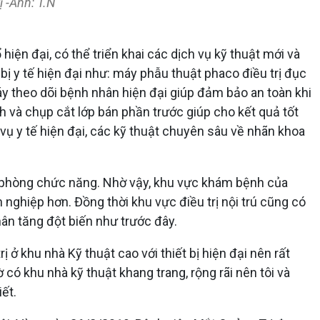
ị -Ảnh: T.N
iện đại, có thể triển khai các dịch vụ kỹ thuật mới và
ị y tế hiện đại như: máy phẫu thuật phaco điều trị đục
áy theo dõi bệnh nhân hiện đại giúp đảm bảo an toàn khi
 và chụp cắt lớp bán phần trước giúp cho kết quả tốt
vụ y tế hiện đại, các kỹ thuật chuyên sâu về nhãn khoa
a, phòng chức năng. Nhờ vậy, khu vực khám bệnh của
nghiệp hơn. Đồng thời khu vực điều trị nội trú cũng có
hân tăng đột biến như trước đây.
 ở khu nhà Kỹ thuật cao với thiết bị hiện đại nên rất
 có khu nhà kỹ thuật khang trang, rộng rãi nên tôi và
iết.