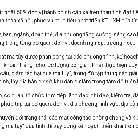
 nhất 50% đơn vị hành chính cấp xã trên toàn tỉnh đạt tiê
n toàn xã hội, phục vụ mục tiêu phát triển KT - XH của tỉn
ở, ban, ngành, đoàn thể, địa phương tăng cường, nâng ca
g trong từng cơ quan, đơn vị, doanh nghiệp, trường học...
át ma túy được phân công tại các chương trình, kế hoạch
 “khoán trắng” cho lực lượng công an. Phải thực hiện quyế
u, giảm tác hại của ma túy”, trong đó tập trung các gi
nh, lấy địa bàn cơ sở, khu dân cư làm trọng tâm để triển 
, cơ quan, tổ chức trực tiếp lãnh đạo, chỉ đạo, kiểm tra,
phức tạp tại cơ quan, đơn vị, địa phương, lĩnh vực, địa bàn
uyển đổi trạng thái các mặt công tác phòng chống và ki
 ma túy” của tỉnh để xây dựng kế hoạch triển khai trên 