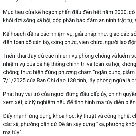
Mục tiêu của kế hoạch phấn đấu đến hết năm 2030, có ít
khỏi đời sống xã hội, góp phần bảo đảm an ninh trật tự, a
Kế hoạch đề ra các nhiệm vụ, giải pháp như: giao các s
đến toàn bộ cán bộ, công chức, viên chức, người lao độn
Triển khai đầy đủ các nhiệm vụ phòng chống và kiểm so
nhiệm vụ của cả hệ thống chính trị và toàn xã hội, không
chống; thực hiện đúng phương châm “ngăn cung, giảm cầ
7/1/2025 của Ban Chỉ đạo 138 tỉnh, lấy phòng ngừa là chí
Phát huy vai trò của người đứng đầu cấp ủy, chính quyền
xem xét, xử lý nghiêm nếu để tình hình ma túy diễn biến 
Đẩy mạnh ứng dụng khoa học, kỹ thuật và công nghệ; ch
các xã, phường căn cứ Đề án xây dựng “xã, phường không
ma túy”.