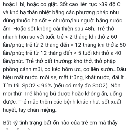
hoặc li bì, hoặc co giật. Sốt cao liên tục >39 độ C
và khó hạ thân nhiệt bằng các phương pháp như
dùng thuốc hạ sốt + chườm/lau người bằng nước
ấm; Hoặc sốt không cải thiện sau 48h. Trẻ thở
nhanh hơn so với tuổi: trẻ < 2 tháng khi thở ≥ 60
lần/phút; trẻ từ 2 tháng đến < 12 tháng khi thở ≥ 50
lần/phút; trẻ từ 12 tháng đến < 5 tuổi khi thở ≥ 40
lần/phút. Trẻ thở bất thường: khó thở, thở phập
phồng cánh mũi, co kéo hõm ức, cơ liên sườn…Dấu
hiệu mất nước: môi se, mắt trũng, khát nước, đái ít…
Tím tái. SpO2 < 96% (nếu có máy đo SpO2). Nôn
mọi thứ. Trẻ không bú được hoặc không ăn, uống
được. Trẻ mắc thêm các bệnh khác như: sốt xuất
huyết, tay chân miệng…
Bất kỳ tình trạng bất ổn nào của trẻ em mà thấy