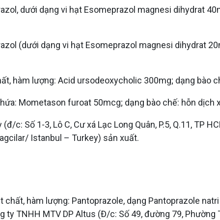
ol, dưới dạng vi hạt Esomeprazol magnesi dihydrat 40mg
ol (dưới dạng vi hạt Esomeprazol magnesi dihydrat 20m
, hàm lượng: Acid ursodeoxycholic 300mg; dạng bào chế
 chứa: Mometason furoat 50mcg; dạng bào chế: hỗn dịch x
đ/c: Số 1-3, Lô C, Cư xá Lạc Long Quân, P.5, Q.11, TP HCM
gcilar/ Istanbul – Turkey) sản xuất.
oạt chất, hàm lượng: Pantoprazole, dạng Pantoprazole nat
ng ty TNHH MTV DP Altus (Đ/c: Số 49, đường 79, Phường 