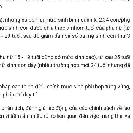
n.
n); những xã còn lại mức sinh bình quân là 2,34 con/phụ
 mức sinh còn được chia theo 7 nhóm tuổi của phụ nữ (từ
5 - 29 tuổi, sau đó giảm dần và số bà mẹ sinh con thứ 3
ụ nữ 15 - 19 tuổi cũng có mức sinh cao), từ sau 35 tuổi
 nữ sinh con dày (nhiều trường hợp mới 24 tuổi nhưng đã
i pháp can thiệp điều chỉnh mức sinh phù hợp từng vùng,
 pháp để duy trì.
 phân tích, đánh giá tác động của các chính sách về lao
n vì tiềm ẩn nhiều rủi ro liên quan đến việc mang thai và