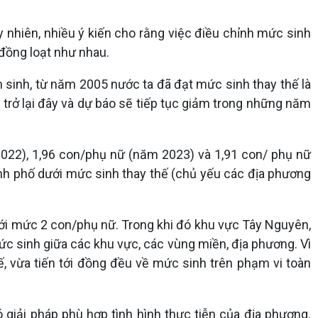
y nhiên, nhiều ý kiến cho rằng việc điều chỉnh mức sinh
 đồng loạt như nhau.
 sinh, từ năm 2005 nước ta đã đạt mức sinh thay thế là
 trở lại đây và dự báo sẽ tiếp tục giảm trong những năm
022), 1,96 con/phụ nữ (năm 2023) và 1,91 con/ phụ nữ
hành phố dưới mức sinh thay thế (chủ yếu các địa phương
i mức 2 con/phụ nữ. Trong khi đó khu vực Tây Nguyên,
ức sinh giữa các khu vực, các vùng miền, địa phương. Vì
, vừa tiến tới đồng đều về mức sinh trên phạm vi toàn
 giải pháp phù hợp tình hình thực tiễn của địa phương.