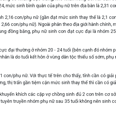
4, mức sinh bình quân của phụ nữ trên địa bàn là 2,31 co
nh 2,16 con/phụ nữ (gần đạt mức sinh thay thế là 2,1 co
à 2,66 con/phụ nữ). Ngoài phân theo địa giới hành chính,
. Ở vùng đồng bằng, phụ nữ sinh con đạt cực đại là nhóm 2
 cực đại thường ở nhóm 20 - 24 tuổi (bên cạnh đó nhóm ph
hân là do tuổi kết hôn ở vùng dân tộc thiểu số sớm, phụ
 con/phụ nữ. Với thực tế trên cho thấy, tỉnh cần có giả
g, thị trấn gần tiệm cận mức sinh thay thế thì cần có giải
 khuyến khích các cặp vợ chồng sinh đủ 2 con trên cơ sở
rung tuyên truyền nhóm phụ nữ sau 35 tuổi không nên sinh co