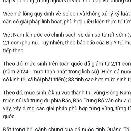
cặp vợ chồng (đồng nghĩa với việc mỗi cặp vợ chồng có
Việc nới lỏng quy định về số con và không xử lý kỷ luậ
cần có giải pháp linh hoạt, phù hợp điều kiện thực tế t
Việt Nam là nước có chính sách về dân số từ rất sớm (
2,1 con/phụ nữ. Tuy nhiên, theo báo cáo của Bộ Y tế, m
tiếp theo.
Theo đó, mức sinh trên toàn quốc đã giảm từ 2,11 co
(năm 2024 - mức thấp nhất trong lịch sử). Hiện cả nước
có kinh tế, xã hội phát triển); 33 tỉnh cao hơn mức sinh 
Theo đó, mức sinh ở khu vực thành thị, vùng Đông Na
miền núi và trung du phía Bắc, Bắc Trung Bộ vẫn chưa đ
vậy, xây dựng các giải pháp phù hợp từng vùng, từng 
quốc.
Đặt trong bối cảnh chung của cả nước, tỉnh Quảng Trị 