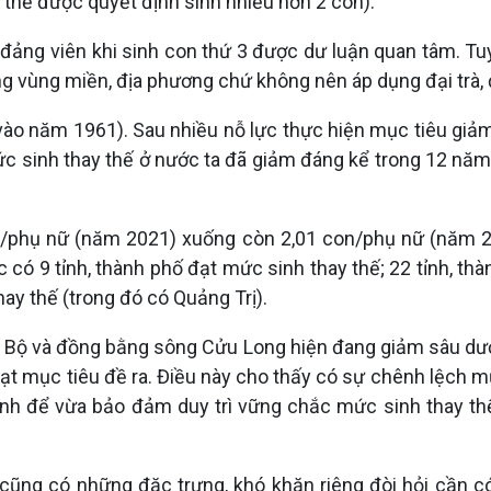
 thể được quyết định sinh nhiều hơn 2 con).
t đảng viên khi sinh con thứ 3 được dư luận quan tâm. Tu
ừng vùng miền, địa phương chứ không nên áp dụng đại trà,
vào năm 1961). Sau nhiều nỗ lực thực hiện mục tiêu giảm
ức sinh thay thế ở nước ta đã giảm đáng kể trong 12 năm
n/phụ nữ (năm 2021) xuống còn 2,01 con/phụ nữ (năm 2
 có 9 tỉnh, thành phố đạt mức sinh thay thế; 22 tỉnh, t
thay thế (trong đó có Quảng Trị).
m Bộ và đồng bằng sông Cửu Long hiện đang giảm sâu dướ
ạt mục tiêu đề ra. Điều này cho thấy có sự chênh lệch m
tỉnh để vừa bảo đảm duy trì vững chắc mức sinh thay thế
cũng có những đặc trưng, khó khăn riêng đòi hỏi cần có