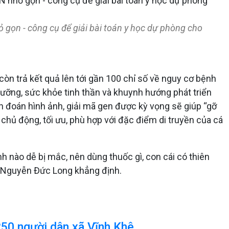
gọn - công cụ để giải bài toán y học dự phòng cho
n trả kết quả lên tới gần 100 chỉ số về nguy cơ bệnh
h dưỡng, sức khỏe tinh thần và khuynh hướng phát triển
n đoán hình ảnh, giải mã gen được kỳ vọng sẽ giúp “gỡ
 chủ động, tối ưu, phù hợp với đặc điểm di truyền của cá
h nào dễ bị mắc, nên dùng thuốc gì, con cái có thiên
ng Nguyễn Đức Long khẳng định.
250 người dân xã Vĩnh Khê