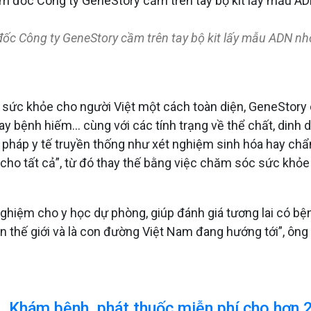
c Công ty GeneStory cầm trên tay bộ kit lấy mẫu ADN nhỏ 
ức khỏe cho người Việt một cách toàn diện, GeneStory cò
h hay bệnh hiếm... cùng với các tính trạng về thể chất, din
 pháp y tế truyền thống như xét nghiệm sinh hóa hay chẩ
ng cho tất cả”, từ đó thay thế bằng việc chăm sóc sức khỏe
nghiệm cho y học dự phòng, giúp đánh giá tương lai có bện
ên thế giới và là con đường Việt Nam đang hướng tới”, ô
Khám bệnh, phát thuốc miễn phí cho hơn 