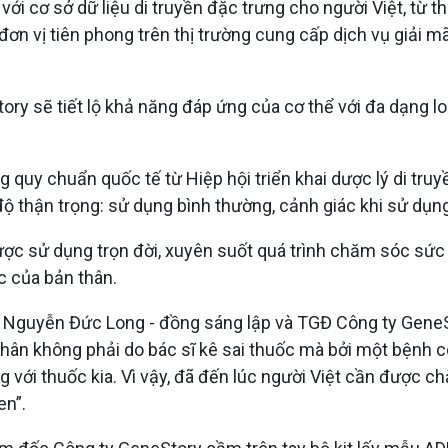
hợp với cơ sở dữ liệu di truyền đặc trưng cho người Việt, 
n vị tiên phong trên thị trường cung cấp dịch vụ giải mã
y sẽ tiết lộ khả năng đáp ứng của cơ thể với đa dạng loạ
g quy chuẩn quốc tế từ Hiệp hội triển khai dược lý di tru
thận trọng: sử dụng bình thường, cảnh giác khi sử dụng
 được sử dụng trọn đời, xuyên suốt quá trình chăm sóc sức
c của bản thân.
ng Nguyễn Đức Long - đồng sáng lập và TGĐ Công ty GeneSt
hân không phải do bác sĩ kê sai thuốc mà bởi một bệnh có
g với thuốc kia. Vì vậy, đã đến lúc người Việt cần được
en”.