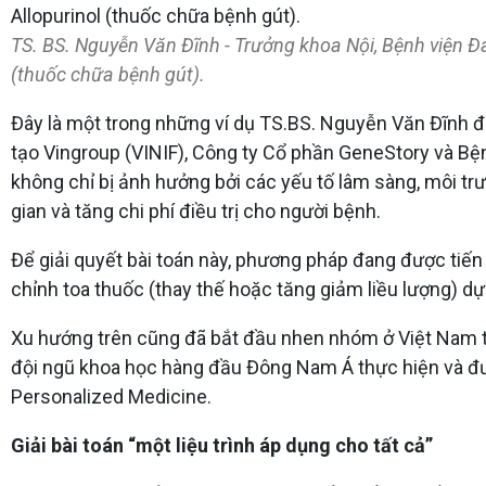
TS. BS. Nguyễn Văn Đĩnh - Trưởng khoa Nội, Bệnh viện Đ
(thuốc chữa bệnh gút).
Đây là một trong những ví dụ TS.BS. Nguyễn Văn Đĩnh đ
tạo Vingroup (VINIF), Công ty Cổ phần GeneStory và B
không chỉ bị ảnh hưởng bởi các yếu tố lâm sàng, môi trư
gian và tăng chi phí điều trị cho người bệnh.
Để giải quyết bài toán này, phương pháp đang được tiế
chỉnh toa thuốc (thay thế hoặc tăng giảm liều lượng) d
Xu hướng trên cũng đã bắt đầu nhen nhóm ở Việt Nam từ
đội ngũ khoa học hàng đầu Đông Nam Á thực hiện và đ
Personalized Medicine.
Giải bài toán “một liệu trình áp dụng cho tất cả”