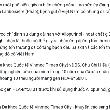
y một phổ biến, gây ra biến chứng nặng, tạo sức ép đáng k
ariboisière (Pháp), bệnh gút ở Việt Nam có những ca rất
c chỉ định sử dụng dài hạn với Allopurinol - hoạt chất g
 ghi nhận là thuốc có thể gây ra phản ứng dị ứng tổn th
ứng tổn thương da có tăng bạch cầu ưa axit và các tổn th
ong đó có Việt Nam.
a khoa Quốc tế Vinmec Times City) và BS. Chu Chí Hiếu 
ững nghiên cứu của mình trong 10 năm qua đã xác nhận H
ó khoảng 10 triệu người mang gen HLA-B*58:01.
ọc gen HLA-B*58:01 trước khi sử dụng thuốc Allopurinol,