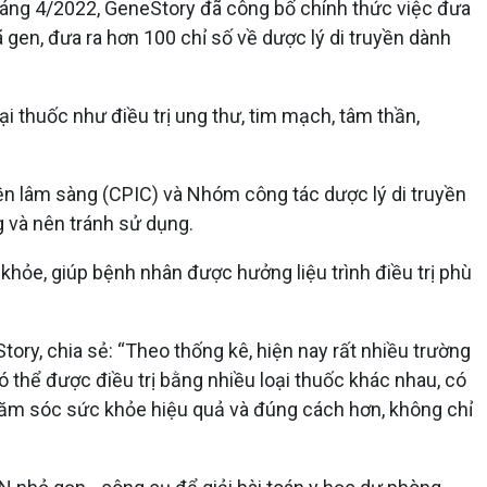
từ tháng 4/2022, GeneStory đã công bố chính thức việc đưa
 gen, đưa ra hơn 100 chỉ số về dược lý di truyền dành
i thuốc như điều trị ung thư, tim mạch, tâm thần,
yền lâm sàng (CPIC) và Nhóm công tác dược lý di truyền
 và nên tránh sử dụng.
 khỏe, giúp bệnh nhân được hưởng liệu trình điều trị phù
ory, chia sẻ: “Theo thống kê, hiện nay rất nhiều trường
 thể được điều trị bằng nhiều loại thuốc khác nhau, có
 chăm sóc sức khỏe hiệu quả và đúng cách hơn, không chỉ