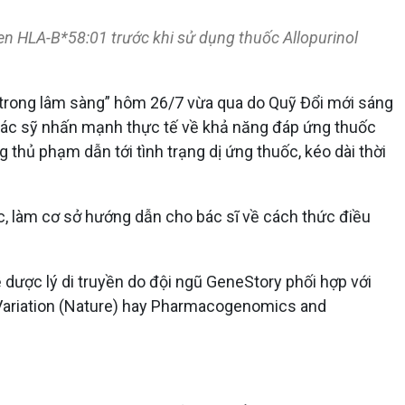
en HLA-B*58:01 trước khi sử dụng thuốc Allopurinol
n trong lâm sàng” hôm 26/7 vừa qua do Quỹ Đổi mới sáng
 bác sỹ nhấn mạnh thực tế về khả năng đáp ứng thuốc
thủ phạm dẫn tới tình trạng dị ứng thuốc, kéo dài thời
c, làm cơ sở hướng dẫn cho bác sĩ về cách thức điều
dược lý di truyền do đội ngũ GeneStory phối hợp với
Variation (Nature) hay Pharmacogenomics and