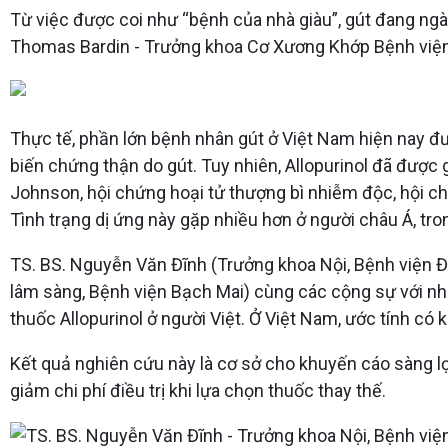
Từ việc được coi như “bệnh của nhà giàu”, gút đang ngà
Thomas Bardin - Trưởng khoa Cơ Xương Khớp Bệnh viện L
Thực tế, phần lớn bệnh nhân gút ở Việt Nam hiện nay đượ
biến chứng thận do gút. Tuy nhiên, Allopurinol đã được
Johnson, hội chứng hoại tử thượng bì nhiễm độc, hội ch
Tình trạng dị ứng này gặp nhiều hơn ở người châu Á, tr
TS. BS. Nguyễn Văn Đĩnh (Trưởng khoa Nội, Bệnh viện Đ
lâm sàng, Bệnh viện Bạch Mai) cùng các cộng sự với nh
thuốc Allopurinol ở người Việt. Ở Việt Nam, ước tính c
Kết quả nghiên cứu này là cơ sở cho khuyến cáo sàng l
giảm chi phí điều trị khi lựa chọn thuốc thay thế.