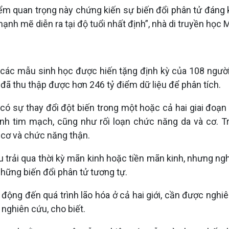
iểm quan trọng này chứng kiến sự biến đổi phân tử đáng 
ạnh mẽ diễn ra tại độ tuổi nhất định”, nhà di truyền học 
ác mẫu sinh học được hiến tặng định kỳ của 108 người tr
 đã thu thập được hơn 246 tỷ điểm dữ liệu để phân tích.
 sự thay đổi đột biến trong một hoặc cả hai giai đoạn đ
 bệnh tim mạch, cũng như rối loạn chức năng da và cơ. T
 cơ và chức năng thận.
ầu trải qua thời kỳ mãn kinh hoặc tiền mãn kinh, nhưng ng
những biến đổi phân tử tương tự.
 động đến quá trình lão hóa ở cả hai giới, cần được nghi
nghiên cứu, cho biết.