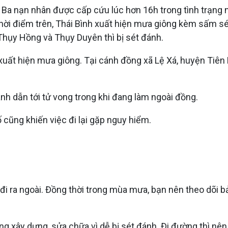
g. Ba nạn nhân được cấp cứu lúc hơn 16h trong tình trạng
Thời điểm trên, Thái Bình xuất hiện mưa giông kèm sấm sé
Thụy Hồng và Thụy Duyên thì bị sét đánh.
ất hiện mưa giông. Tại cánh đồng xã Lệ Xá, huyện Tiên Lữ
nh dẫn tới tử vong trong khi đang làm ngoài đồng.
cũng khiến việc đi lại gặp nguy hiểm.
đi ra ngoài. Đồng thời trong mùa mưa, bạn nên theo dõi b
ng xây dựng, sửa chữa vì dễ bị sét đánh. Đi đường thì nên 