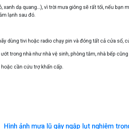
nh dạ quang...), vì trời mưa giông sẽ rất tối, nếu bạn ma
ảm lạnh sau đó.
hãy dùng tivi hoặc radio chạy pin và đóng tất cả cửa sổ, c
ướt trong nhà như nhà vệ sinh, phòng tắm, nhà bếp cũn
 hoặc cần cứu trợ khẩn cấp.
Hình ảnh mưa lũ gây ngập lụt nghiêm trọn