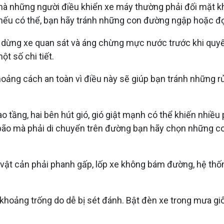
 những người điều khiển xe máy thường phải đối mặt khi m
, nếu có thể, bạn hãy tránh những con đường ngập hoặc đợ
dừng xe quan sát và áng chừng mực nước trước khi quyế
ột số chi tiết.
khoảng cách an toàn vì điều này sẽ giúp bạn tránh những 
 tầng, hai bên hút gió, gió giật mạnh có thể khiến nhiều 
a bão mà phải di chuyển trên đường bạn hãy chọn những co
gặp vật cản phải phanh gấp, lốp xe không bám đường, hệ 
khoảng trống do dễ bị sét đánh. Bật đèn xe trong mưa gi