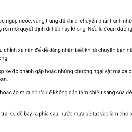
ực ngập nước, vùng trũng để khi di chuyển phải tránh nh
rồi mới quyết định đi tiếp hay không. Nếu là đoạn đường
ều chỉnh xe nên để dễ dàng nhận biết khi di chuyển bạn n
ờng.
ợp xe đó phanh gấp hoặc những chướng ngại vật mà xe ch
bạn.
hoặc áo mưa bộ rời để không cản tầm chiếu sáng của đèn
 trai sẽ dễ bay ra phía sau, nước mưa sẽ tạt vào làm cho