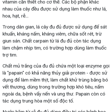
vitamin cần thiết cho cơ thể. Các bộ phận khác
nhau của cây đều được sử dụng làm thuốc như lá,
hoa, hạt, rễ...
Trong dân gian, lá cây đu đủ được sử dụng để sát
khuẩn, kháng nấm, kháng viêm, chữa sốt rét, trừ
giun sán. Chất carpain từ lá đu đủ còn tác dụng
làm chậm nhịp tim, có trường hợp dùng làm thuốc
trợ tim.
Chất mủ trắng của đu đủ chứa một loại enzyme gọi
là "papain" có khả năng thủy giải protein - được sử
dụng để làm mềm thịt, làm chất khử trùng băng bó
vết thương, dùng trong trường hợp khó tiêu, nấm
ngoài da, bệnh vẩy nến và ung thư. Papain còn có
tác dụng trung hòa một số độc tố.
Nước hãm từ rễ đu đủ dùng điều trị các bệnh hoa