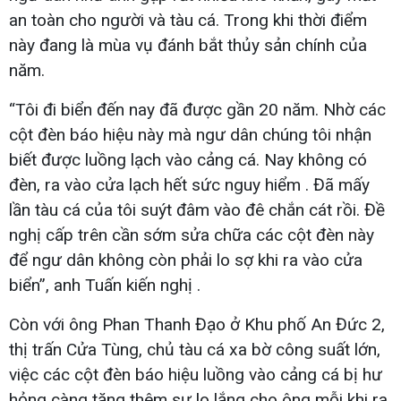
an toàn cho người và tàu cá. Trong khi thời điểm
này đang là mùa vụ đánh bắt thủy sản chính của
năm.
“Tôi đi biển đến nay đã được gần 20 năm. Nhờ các
cột đèn báo hiệu này mà ngư dân chúng tôi nhận
biết được luồng lạch vào cảng cá. Nay không có
đèn, ra vào cửa lạch hết sức nguy hiểm . Đã mấy
lần tàu cá của tôi suýt đâm vào đê chắn cát rồi. Đề
nghị cấp trên cần sớm sửa chữa các cột đèn này
để ngư dân không còn phải lo sợ khi ra vào cửa
biển”, anh Tuấn kiến nghị .
Còn với ông Phan Thanh Đạo ở Khu phố An Đức 2,
thị trấn Cửa Tùng, chủ tàu cá xa bờ công suất lớn,
việc các cột đèn báo hiệu luồng vào cảng cá bị hư
hỏng càng tăng thêm sự lo lắng cho ông mỗi khi ra