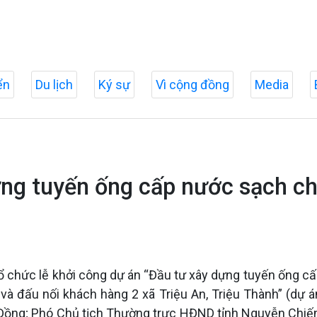
ển
Du lịch
Ký sự
Vì cộng đồng
Media
ựng tuyến ống cấp nước sạch ch
ổ chức lễ khởi công dự án “Đầu tư xây dựng tuyến ống c
và đấu nối khách hàng 2 xã Triệu An, Triệu Thành” (dự á
ồng; Phó Chủ tịch Thường trực HĐND tỉnh Nguyễn Chiến