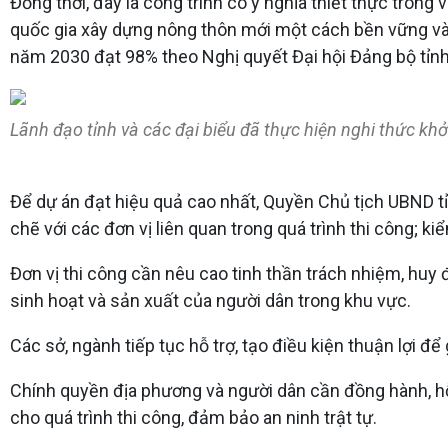
Đồng thời, đây là công trình có ý nghĩa thiết thực trong
quốc gia xây dựng nông thôn mới một cách bền vững và
năm 2030 đạt 98% theo Nghị quyết Đại hội Đảng bộ tỉnh
Lãnh đạo tỉnh và các đại biểu đã thực hiện nghi thức kh
Để dự án đạt hiệu quả cao nhất, Quyền Chủ tịch UBND t
chẽ với các đơn vị liên quan trong quá trình thi công; ki
Đơn vị thi công cần nêu cao tinh thần trách nhiệm, huy 
sinh hoạt và sản xuất của người dân trong khu vực.
Các sở, ngành tiếp tục hỗ trợ, tạo điều kiện thuận lợi để
Chính quyền địa phương và người dân cần đồng hành, hỗ t
cho quá trình thi công, đảm bảo an ninh trật tự.