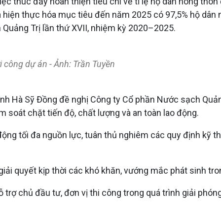
 việc thúc đẩy hoàn thiện tiêu chí về tỉ lệ hộ dân nông t
 hiện thực hóa mục tiêu đến năm 2025 có 97,5% hộ dân 
 Quảng Trị lần thứ XVII, nhiệm kỳ 2020–2025.
ởi công dự án - Ảnh: Trần Tuyền
ỉnh Hà Sỹ Đồng đề nghị Công ty Cổ phần Nước sạch Quảng 
ểm soát chặt tiến độ, chất lượng và an toàn lao động.
động tối đa nguồn lực, tuân thủ nghiêm các quy định kỹ t
 giải quyết kịp thời các khó khăn, vướng mắc phát sinh tron
rợ chủ đầu tư, đơn vị thi công trong quá trình giải phóng