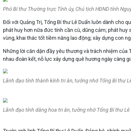
Phó Bí thư Thường trực Tỉnh ủy, Chủ tịch HĐND tỉnh N
Đối với Quảng Trị, Tổng Bí thư Lê Duẩn luôn dành cho q
phát huy hơn nữa đức tính cần cù, dũng cảm; phát huy s
vùng, khai thác tốt tiềm năng lao động; xây dựng con ngư
Những lời căn dặn đầy yêu thương và trách nhiệm của T
nhau đoàn kết, nỗ lực xây dựng quê hương ngày càng gi
Lãnh đạo tỉnh thành kính tri ân, tưởng nhớ Tổng Bí thư 
Lãnh đạo tỉnh dâng hoa tri ân, tưởng nhớ Tổng Bí thư Lê
Trước anh linh Tổng Bí thư Lê Duẩn, Đảng bộ, chính qu