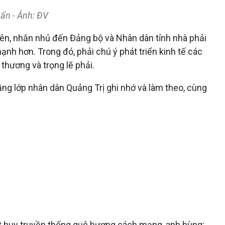
uẩn - Ảnh: ĐV
viên, nhắn nhủ đến Đảng bộ và Nhân dân tỉnh nhà phải
nh hơn. Trong đó, phải chú ý phát triển kinh tế các
 thương và trọng lẽ phải.
ng lớp nhân dân Quảng Trị ghi nhớ và làm theo, cùng
hát huy truyền thống quê hương cách mạng, anh hùng;