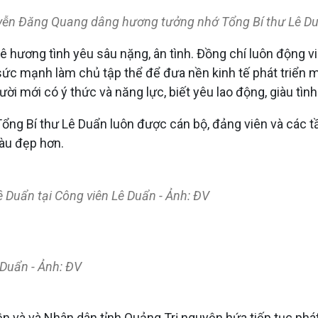
guyễn Đăng Quang dâng hương tưởng nhớ Tổng Bí thư Lê D
uê hương tình yêu sâu nặng, ân tình. Đồng chí luôn động 
ức mạnh làm chủ tập thể để đưa nền kinh tế phát triển mạ
ời mới có ý thức và năng lực, biết yêu lao động, giàu tình
ổng Bí thư Lê Duẩn luôn được cán bộ, đảng viên và các tầ
àu đẹp hơn.
Lê Duẩn tại Công viên Lê Duẩn - Ảnh: ĐV
 Duẩn - Ảnh: ĐV
yền và và Nhân dân tỉnh Quảng Trị nguyện hứa tiếp tục p