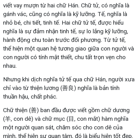
viết vay mượn từ hai chữ Hán. Chữ tử, có nghĩa là
gánh vác, cũng có nghĩa là kỹ lưỡng. Tế, nghĩa là
nhỏ bé, chi tiết, tinh tế. Hai chữ tử tế, được hiểu
nghĩa là sự đảm nhận tinh tế, sự lo lắng kỹ lưỡng,
hành động chu toàn trước đối phương. Từ tử tế,
thể hiện một quan hệ tương giao giữa con người và
con người có tính mật thiết, chu tất trọn vẹn cho
nhau.
Nhưng khi dịch nghĩa tử tế qua chữ Hán, người xưa
chỉ vào từ thiện lương (善良) nghĩa là bản tính
thuần hậu, chất phác.
Chữ thiện (善) ban đầu được viết gồm chữ dương
(羊, con dê) và chữ mục (目, con mắt) hàm nghĩa
một người quan sát, chăm sóc cho con dê của
mình, thể hiện sự quan tâm, đó là biểu hiện tốt đẹp.