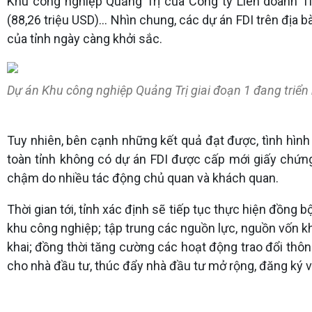
Khu công nghiệp Quảng Trị của Công ty Liên doanh 
(88,26 triệu USD)... Nhìn chung, các dự án FDI trên địa 
của tỉnh ngày càng khởi sắc.
Dự án Khu công nghiệp Quảng Trị giai đoạn 1 đang triển 
Tuy nhiên, bên cạnh những kết quả đạt được, tình hình
toàn tỉnh không có dự án FDI được cấp mới giấy chứng
chậm do nhiều tác động chủ quan và khách quan.
Thời gian tới, tỉnh xác định sẽ tiếp tục thực hiện đồn
khu công nghiệp; tập trung các nguồn lực, nguồn vốn kh
khai; đồng thời tăng cường các hoạt động trao đổi thôn
cho nhà đầu tư, thúc đẩy nhà đầu tư mở rộng, đăng ký v