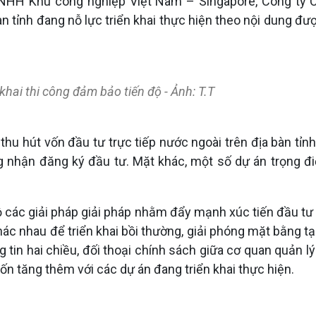
TNHH Khu công nghiệp Việt Nam – Singapore, Công ty C
bàn tỉnh đang nỗ lực triển khai thực hiện theo nội dung đư
khai thi công đảm bảo tiến độ - Ảnh: T.T
 thu hút vốn đầu tư trực tiếp nước ngoài trên địa bàn tỉ
 nhận đăng ký đầu tư. Mặt khác, một số dự án trọng đi
g bộ các giải pháp giải pháp nhằm đẩy mạnh xúc tiến đầu t
ác nhau để triển khai bồi thường, giải phóng mặt bằng tạ
g tin hai chiều, đối thoại chính sách giữa cơ quan quản l
ốn tăng thêm với các dự án đang triển khai thực hiện.