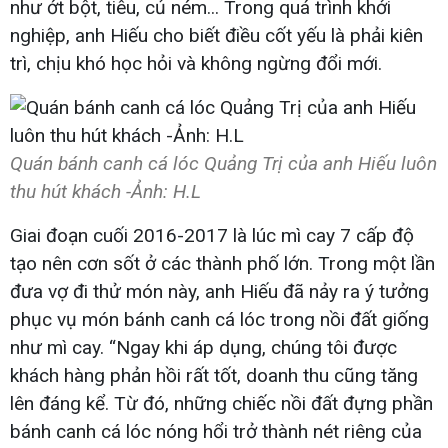
như ớt bột, tiêu, củ ném... Trong quá trình khởi
nghiệp, anh Hiếu cho biết điều cốt yếu là phải kiên
trì, chịu khó học hỏi và không ngừng đổi mới.
Quán bánh canh cá lóc Quảng Trị của anh Hiếu luôn
thu hút khách -Ảnh: H.L
Giai đoạn cuối 2016-2017 là lúc mì cay 7 cấp độ
tạo nên cơn sốt ở các thành phố lớn. Trong một lần
đưa vợ đi thử món này, anh Hiếu đã nảy ra ý tưởng
phục vụ món bánh canh cá lóc trong nồi đất giống
như mì cay. “Ngay khi áp dụng, chúng tôi được
khách hàng phản hồi rất tốt, doanh thu cũng tăng
lên đáng kể. Từ đó, những chiếc nồi đất đựng phần
bánh canh cá lóc nóng hổi trở thành nét riêng của