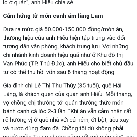
lo ở quán”, anh Hiếu chia sẻ.
Cảm hứng từ món canh ám làng Lam
Đưa ra mức giá 50.000-150.000 đồng/món ăn,
thương hiệu của anh Hiếu hiện tập trung vào đối
tượng dân văn phòng, khách trung lưu. Với những
chi nhánh kinh doanh hiệu quả như ở Khu đô thị
Vạn Phúc (TP. Thủ Đức), anh Hiếu cho biết chủ đầu
tư có thể thu hồi vốn sau 8 tháng hoạt động.
Gia đình chị Lê Thị Thu Thùy (35 tuổi), quê Hải
Lăng, là khách quen của quán anh Hiếu. Mỗi tháng,
vợ chồng chị thường tới quán thưởng thức món
bánh canh cá lóc 2-3 lần. “Khi ăn vẫn cảm nhận rất
rõ hương vị ở quê nhà với củ ném, ớt bột, tiêu xay
và nước dùng đậm đà. Chồng tôi dù không phải
người miền Trung nhưng cũng rất mê món này”, chị