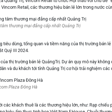
 Quảng Trị, Vincom Retail tổ chức Hội thảo với chủ đề “
 Vincom Retail, các thương hiệu bán lẻ lớn trong nước cùn
g tâm thương mại đẳng cấp nhất Quảng Trị
 tiêu dùng, tổng quan và tiềm năng của thị trường bán lẻ
t Quý III 2024.
ủa thị trường bán lẻ QuảngTrị. Dự án quy mô này không c
 và du khách tới tỉnh Quảng Trị cơ hội trải nghiệm các 
incom Plaza Đông Hà
với các khách thuê là các thương hiệu lớn, như: Rạp chiếu
ương hiệu ẩm thực tinh hoa Việt Nam F.House. Chuỗi thươ