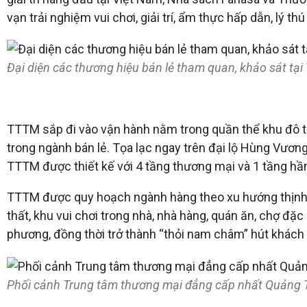
vạn trải nghiệm vui chơi, giải trí, ẩm thực hấp dẫn, lý t
Đại diện các thương hiệu bán lẻ tham quan, khảo sát tạ
TTTM sắp đi vào vận hành nằm trong quần thể khu đô th
trong ngành bán lẻ. Tọa lạc ngay trên đại lộ Hùng Vươn
TTTM được thiết kế với 4 tầng thương mại và 1 tầng hầ
TTTM được quy hoạch ngành hàng theo xu hướng thịnh hà
thất, khu vui chơi trong nhà, nhà hàng, quán ăn, chợ đặ
phương, đồng thời trở thành “thỏi nam châm” hút khách
Phối cảnh Trung tâm thương mại đẳng cấp nhất Quảng T