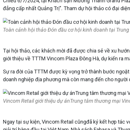
Chiều 6/7/2024, tại Khách sạn Mường Thanh Grand Plaza
đẳng cấp nhất Quảng Trị”. Tham dự hội thảo có đại diện
Toàn cảnh hội thảo Đón đầu cơ hội kinh doanh tại Trun
Tại hội thảo, các khách mời đã được chia sẻ về xu hướng
giới thiệu về TTTM Vincom Plaza Đông Hà, dự kiến ra mắ
Sự ra đời của TTTM được kỳ vọng trở thành bước ngoặt c
doanh nghiệp địa phương mà còn mang đến cho người dân
Vincom Retail giới thiệu dự ánTrung tâm thương mại V
Ngay tại sự kiện, Vincom Retail cũngđã ký kết hợp tác 
giải trí hàng đầu tại Việt Nam, Nhà sách Fahasa và Th