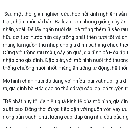
Sau một thời gian nghiên cứu, học hỏi kinh nghiệm sản 
trọt, chăn nuôi bài bản. Bà lựa chọn những giống cây ă
nhãn, xoài. Để lấy ngắn nuôi dài, bà trồng thêm 3 sào ra
hữu cơ, tưới nước nên cây trồng phát triển tươi tốt và
mang lại nguồn thu nhập cho gia đình bà hàng chục tri
Cùng với trồng rau màu, cây ăn quả, gia đình bà Hóa đầ
nhập cho gia đình. Đặc biệt, với mô hình nuôi thỏ thư
thống chuồng nuôi nhốt, máng ăn uống tự động, hệ thốn
Mô hình chăn nuôi đa dạng với nhiều loại vật nuôi, gia đì
ra, gia đình bà Hóa đào ao thả cá với các loại cá truyền th
“Để phát huy tối đa hiệu quả kinh tế của mô hình, gia đ
suất cao. Đồng thời được tiếp cận với nguồn vốn vay ưu
nông sản sạch, chất lượng cao, đáp ứng nhu cầu của ngư