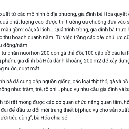
xuất từ các mô hình ở địa phương, gia đình bà Hóa quyết đ
n quả chất lượng cao, được thị trường ưa chuộng đưa vào 
u màu gồm: cải, xà lách... Quá trình trồng, gia đình bà t
 cho thu hoạch quanh năm. Từ việc trồng các cây chủ lực c
ệu đồng/năm.
u tư chăn nuôi hơn 200 con gà thả đồi, 100 cặp bồ câu la
ơng phẩm, gia đình bà Hóa dành khoảng 200 m2 để xây dựn
g nước, quạt mát...
nh bà đã cung cấp nguồn giống, các loại thịt thỏ, gà và bồ 
ống như: trắm, trê, rô phi... phục vụ nhu cầu gia đình và bá
ình tôi rất mong được các cơ quan chức năng quan tâm, hỗ 
 đãi để đầu tư đổi mới trang thiết bị phục vụ cho sản xu
ời tiêu dùng”, bà Hóa chia sẻ.