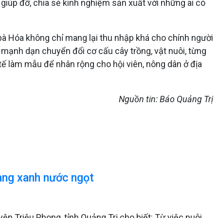
giúp đỡ, chia sẻ kinh nghiệm sản xuất với những ai có
 bà Hóa không chỉ mang lại thu nhập khá cho chính người
n mạnh dạn chuyển đổi cơ cấu cây trồng, vật nuôi, từng
 tế làm mẫu để nhân rộng cho hội viên, nông dân ở địa
Nguồn tin: Báo Quảng Trị
àng xanh nước ngọt
n Triệu Phong, tỉnh Quảng Trị cho biết: Từ việc nuôi