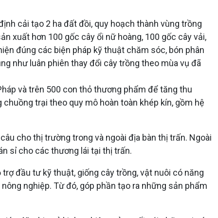
ịnh cải tạo 2 ha đất đồi, quy hoạch thành vùng trồng
sản xuất hơn 100 gốc cây ổi nữ hoàng, 100 gốc cây vải,
hực hiện đúng các biện pháp kỹ thuật chăm sóc, bón phân
ũng như luân phiên thay đổi cây trồng theo mùa vụ đã
i Pháp và trên 500 con thỏ thương phẩm để tăng thu
g chuồng trại theo quy mô hoàn toàn khép kín, gồm hệ
câu cho thị trường trong và ngoài địa bàn thị trấn. Ngoài
n sỉ cho các thương lái tại thị trấn.
trợ đầu tư kỹ thuật, giống cây trồng, vật nuôi có năng
ất nông nghiệp. Từ đó, góp phần tạo ra những sản phẩm