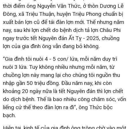
thời điểm ông Nguyễn Văn Thức, ở thôn Dương Lễ
Đông, xã Triệu Thuận, huyện Triệu Phong chuẩn bị
xuất bán lợn cũ để tái đàn lợn mới. Thế nhưng năm
nay, sau khi lợn chết do bệnh dịch tả lợn Châu Phi
ngay trước tết Nguyên đán Ất Tỵ - 2025, chuồng
lợn của gia đình ông vẫn đang bỏ không.
“Gia đình tôi nuôi 4 - 5 con/ lứa, mỗi năm duy trì
nuôi 3 lứa. Tuy không nhiều nhưng mỗi năm, từ
chuồng lợn này mang lại cho chúng tôi nguồn thu
nhập gần 50 triệu đồng. Đầu năm nay, khi còn
khoảng 20 ngày nữa là tết Nguyên đán thì lợn chết
do dịch bệnh. Thế là bao nhiêu công chăm sóc, vốn
liếng cứ thế theo đàn lợn ra đi”, ông Thức bộc
bạch.
Hiện tại, kinh tế của gia đình ông trông chờ vào một