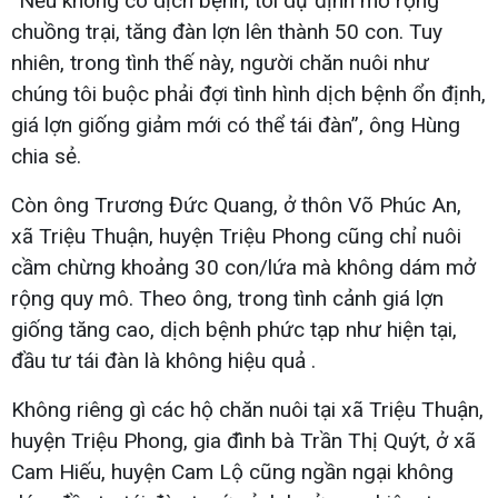
“Nếu không có dịch bệnh, tôi dự định mở rộng
chuồng trại, tăng đàn lợn lên thành 50 con. Tuy
nhiên, trong tình thế này, người chăn nuôi như
chúng tôi buộc phải đợi tình hình dịch bệnh ổn định,
giá lợn giống giảm mới có thể tái đàn”, ông Hùng
chia sẻ.
Còn ông Trương Đức Quang, ở thôn Võ Phúc An,
xã Triệu Thuận, huyện Triệu Phong cũng chỉ nuôi
cầm chừng khoảng 30 con/lứa mà không dám mở
rộng quy mô. Theo ông, trong tình cảnh giá lợn
giống tăng cao, dịch bệnh phức tạp như hiện tại,
đầu tư tái đàn là không hiệu quả .
Không riêng gì các hộ chăn nuôi tại xã Triệu Thuận,
huyện Triệu Phong, gia đình bà Trần Thị Quýt, ở xã
Cam Hiếu, huyện Cam Lộ cũng ngần ngại không