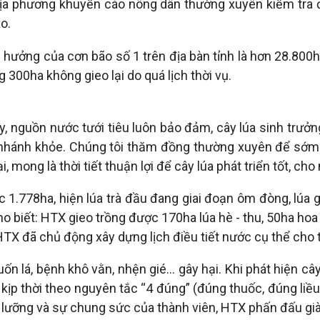
địa phương khuyến cáo nông dân thường xuyên kiểm tra đ
o.
h hưởng của cơn bão số 1 trên địa bàn tỉnh là hơn 28.800h
g 300ha không gieo lại do quá lịch thời vụ.
y, nguồn nước tưới tiêu luôn bảo đảm, cây lúa sinh trưởng
 nhánh khỏe. Chúng tôi thăm đồng thường xuyên để sớm ph
, mong là thời tiết thuận lợi để cây lúa phát triển tốt, ch
c 1.778ha, hiện lúa trà đầu đang giai đoạn ôm đòng, lúa 
biết: HTX gieo trồng được 170ha lúa hè - thu, 50ha hoa m
, HTX đã chủ động xây dựng lịch điều tiết nước cụ thể ch
n lá, bệnh khô vằn, nhện gié... gây hại. Khi phát hiện c
kịp thời theo nguyên tắc “4 đúng” (đúng thuốc, đúng liề
ỹ lưỡng và sự chung sức của thành viên, HTX phấn đấu gi