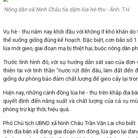
Nông dân xã Ninh Châu tỉa dặm lúa hè-thu - Ảnh: T.H
Vụ hè - thu năm nay khởi đầu với không ít khó khăn do 
thể xuống giống đúng kế hoạch. Đặc biệt, cơn bão số 1 
lúa mới gieo, giai đoạn mạ bị thiệt hại, buộc nông dân phả
Trước tình hình đó, với sự hướng dẫn sát sao của đơn
thiên tai với tinh thần “nước rút đến đâu, làm đất đến
giống dự phòng bảo đảm chất lượng để gieo cấy lại tron
Hiện nay, những cánh đồng lúa hè - thu trên khắp địa bà
quyết định đến năng suất và chất lượng của cả vụ mù
phòng trừ kịp thời, hiệu quả.
Phó Chủ tịch UBND xã Ninh Châu Trần Văn Lai cho biết: V
trên địa bàn xã đang giai đoạn ôm đòng, lúa gieo lại đan