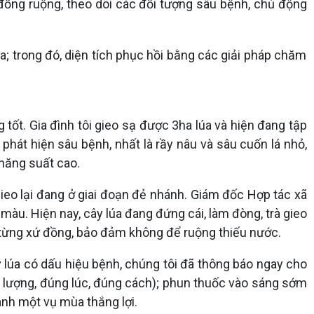
ồng ruộng, theo dõi các đối tượng sâu bệnh, chủ động
a; trong đó, diện tích phục hồi bằng các giải pháp chăm
 tốt. Gia đình tôi gieo sạ được 3ha lúa và hiện đang tập
át hiện sâu bệnh, nhất là rầy nâu và sâu cuốn lá nhỏ,
o năng suất cao.
gieo lại đang ở giai đoạn đẻ nhánh. Giám đốc Hợp tác xã
àu. Hiện nay, cây lúa đang đứng cái, làm đòng, trà gieo
o từng xứ đồng, bảo đảm không để ruộng thiếu nước.
ây lúa có dấu hiệu bệnh, chúng tôi đã thông báo ngay cho
u lượng, đúng lúc, đúng cách); phun thuốc vào sáng sớm
ành một vụ mùa thắng lợi.