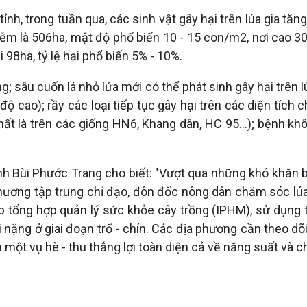
ỉnh, trong tuần qua, các sinh vật gây hại trên lúa gia tăng
iễm là 506ha, mật độ phổ biến 10 - 15 con/m2, nơi cao 30
 98ha, tỷ lệ hại phổ biến 5% - 10%.
ng; sâu cuốn lá nhỏ lứa mới có thể phát sinh gây hại trên l
độ cao); rầy các loại tiếp tục gây hại trên các diện tíc
(nhất là trên các giống HN6, Khang dân, HC 95...); bệnh kh
ỉnh Bùi Phước Trang cho biết: "Vượt qua những khó khăn ba
phương tập trung chỉ đạo, đôn đốc nông dân chăm sóc lúa h
p tổng hợp quản lý sức khỏe cây trồng (IPHM), sử dụng 
nặng ở giai đoạn trổ - chín. Các địa phương cần theo dõi
h một vụ hè - thu thắng lợi toàn diện cả về năng suất và c