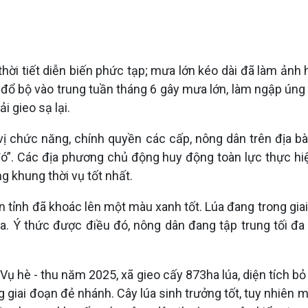
thời tiết diễn biến phức tạp; mưa lớn kéo dài đã làm ảnh 
đổ bộ vào trung tuần tháng 6 gây mưa lớn, làm ngập úng tr
i gieo sạ lại.
 vị chức năng, chính quyền các cấp, nông dân trên địa b
 đó”. Các địa phương chủ động huy động toàn lực thực hi
g khung thời vụ tốt nhất.
n tỉnh đã khoác lên một màu xanh tốt. Lúa đang trong gia
a. Ý thức được điều đó, nông dân đang tập trung tối đa
ụ hè - thu năm 2025, xã gieo cấy 873ha lúa, diện tích bỏ
g giai đoạn đẻ nhánh. Cây lúa sinh trưởng tốt, tuy nhiên mộ