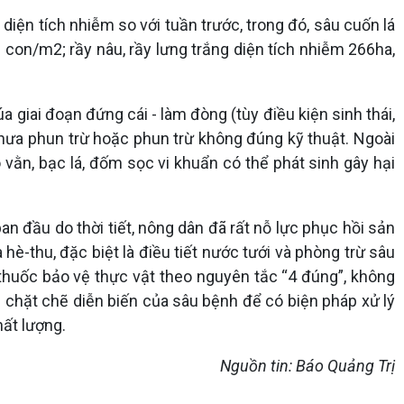
 diện tích nhiễm so với tuần trước, trong đó, sâu cuốn lá
 con/m2; rầy nâu, rầy lưng trắng diện tích nhiễm 266ha,
úa giai đoạn đứng cái - làm đòng (tùy điều kiện sinh thái,
h chưa phun trừ hoặc phun trừ không đúng kỹ thuật. Ngoài
ô vằn, bạc lá, đốm sọc vi khuẩn có thể phát sinh gây hại
n đầu do thời tiết, nông dân đã rất nỗ lực phục hồi sản
è-thu, đặc biệt là điều tiết nước tưới và phòng trừ sâu
thuốc bảo vệ thực vật theo nguyên tắc “4 đúng”, không
 chặt chẽ diễn biến của sâu bệnh để có biện pháp xử lý
hất lượng.
Nguồn tin: Báo Quảng Trị