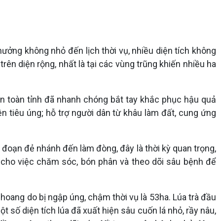
hưởng không nhỏ đến lịch thời vụ, nhiều diện tích không
ên diện rộng, nhất là tại các vùng trũng khiến nhiều ha
àn toàn tỉnh đã nhanh chóng bắt tay khắc phục hậu quả
ện tiêu úng; hỗ trợ người dân từ khâu làm đất, cung ứng
i đoạn đẻ nhánh đến làm đòng, đây là thời kỳ quan trọng,
 cho việc chăm sóc, bón phân và theo dõi sâu bệnh để
 hoang do bị ngập úng, chậm thời vụ là 53ha. Lúa trà đầu
t số diện tích lúa đã xuất hiện sâu cuốn lá nhỏ, rầy nâu,