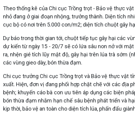
Theo thống kê của Chi cục Trồng trọt - Bảo vệ thực vật t
nhỏ đang ở giai đoạn nhộng, trưởng thành. Diện tích nh
cục bộ có nơi trên 5.000 con/m2; diện tích chuột gây hại
Dự báo trong thời gian tới, chuột tiếp tục gây hại các vù
dự kiến từ ngày 15 - 20/7 sẽ có lứa sâu non nở với mật 
ra, nhện gié tích lũy mật độ, gây hại trên lúa trà sớm 
các vùng gieo dày, bón thừa đạm.
Chi cục trưởng Chi cục Trồng trọt và Bảo vệ thực vật t
xuất. Hiện, đơn vị đang phối hợp chặt chẽ với các địa 
bệnh; khuyến cáo bà con ưu tiên áp dụng các biện phá
bón thừa đạm nhằm hạn chế sâu bệnh phát triển và hại 
kịp thời, bảo vệ an toàn cho diện tích lúa, phấn đấu giàn