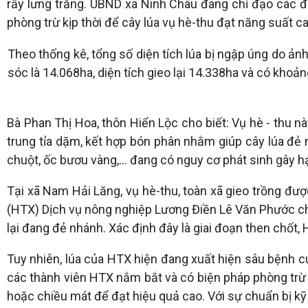
rầy lưng trắng. UBND xã Ninh Châu đang chỉ đạo các 
phòng trừ kịp thời để cây lúa vụ hè-thu đạt năng suất ca
Theo thống kê, tổng số diện tích lúa bị ngập úng do ản
sóc là 14.068ha, diện tích gieo lại 14.338ha và có khoản
Bà Phan Thị Hoa, thôn Hiển Lộc cho biết: Vụ hè - thu nà
trung tỉa dặm, kết hợp bón phân nhằm giúp cây lúa đẻ
chuột, ốc bươu vàng,... đang có nguy cơ phát sinh gây hại
Tại xã Nam Hải Lăng, vụ hè-thu, toàn xã gieo trồng đượ
(HTX) Dịch vụ nông nghiệp Lương Điền Lê Văn Phước cho 
lại đang đẻ nhánh. Xác định đây là giai đoạn then chốt
Tuy nhiên, lúa của HTX hiện đang xuất hiện sâu bệnh cuố
các thành viên HTX nắm bắt và có biện pháp phòng trừ 
hoặc chiều mát để đạt hiệu quả cao. Với sự chuẩn bị k