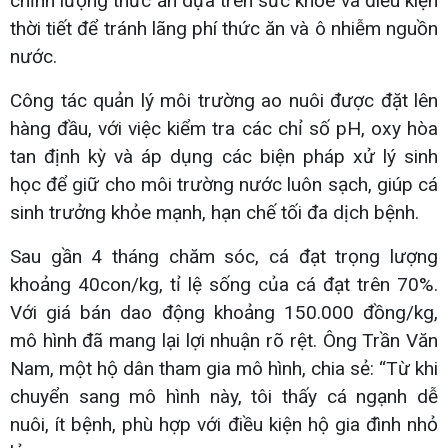
chỉnh lượng thức ăn dựa trên sức khỏe và điều kiện
thời tiết để tránh lãng phí thức ăn và ô nhiễm nguồn
nước.
Công tác quản lý môi trường ao nuôi được đặt lên
hàng đầu, với việc kiểm tra các chỉ số pH, oxy hòa
tan định kỳ và áp dụng các biện pháp xử lý sinh
học để giữ cho môi trường nước luôn sạch, giúp cá
sinh trưởng khỏe mạnh, hạn chế tối đa dịch bệnh.
Sau gần 4 tháng chăm sóc, cá đạt trọng lượng
khoảng 40con/kg, tỉ lệ sống của cá đạt trên 70%.
Với giá bán dao động khoảng 150.000 đồng/kg,
mô hình đã mang lại lợi nhuận rõ rệt. Ông Trần Văn
Nam, một hộ dân tham gia mô hình, chia sẻ: “Từ khi
chuyển sang mô hình này, tôi thấy cá ngạnh dễ
nuôi, ít bệnh, phù hợp với điều kiện hộ gia đình nhỏ