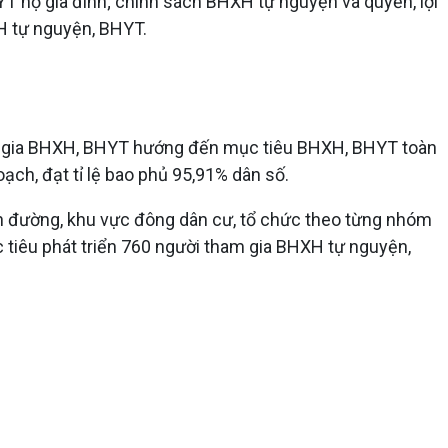
BHYT hộ gia đình; chính sách BHXH tự nguyện và quyền, lợi
H tự nguyện, BHYT.
am gia BHXH, BHYT hướng đến mục tiêu BHXH, BHYT toàn
ạch, đạt tỉ lệ bao phủ 95,91% dân số.
yến đường, khu vực đông dân cư, tổ chức theo từng nhóm
c tiêu phát triển 760 người tham gia BHXH tự nguyện,