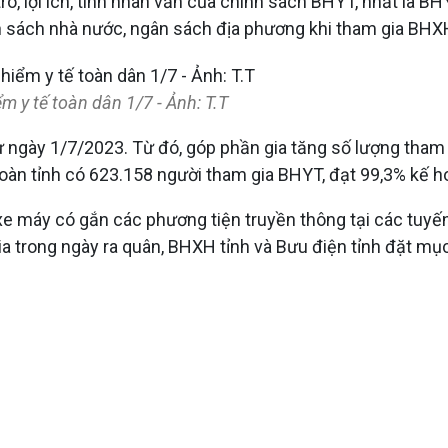
 trò, lợi ích, tính nhân văn của chính sách BHYT, nhất là 
ân sách nhà nước, ngân sách địa phương khi tham gia BHX
 y tế toàn dân 1/7 - Ảnh: T.T
từ ngày 1/7/2023. Từ đó, góp phần gia tăng số lượng th
oàn tỉnh có 623.158 người tham gia BHYT, đạt 99,3% kế ho
, xe máy có gắn các phương tiện truyền thông tại các tu
ia trong ngày ra quân, BHXH tỉnh và Bưu điện tỉnh đặt mụ