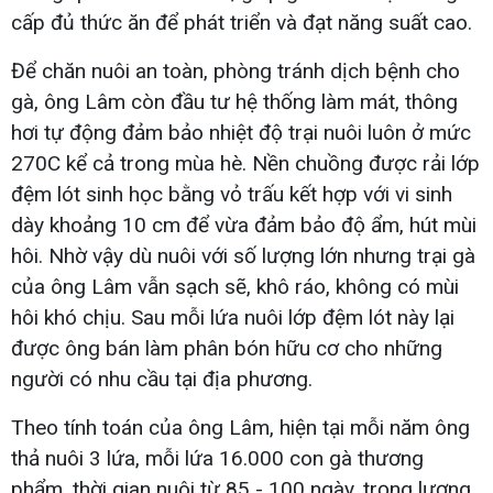
cấp đủ thức ăn để phát triển và đạt năng suất cao.
Để chăn nuôi an toàn, phòng tránh dịch bệnh cho
gà, ông Lâm còn đầu tư hệ thống làm mát, thông
hơi tự động đảm bảo nhiệt độ trại nuôi luôn ở mức
270C kể cả trong mùa hè. Nền chuồng được rải lớp
đệm lót sinh học bằng vỏ trấu kết hợp với vi sinh
dày khoảng 10 cm để vừa đảm bảo độ ẩm, hút mùi
hôi. Nhờ vậy dù nuôi với số lượng lớn nhưng trại gà
của ông Lâm vẫn sạch sẽ, khô ráo, không có mùi
hôi khó chịu. Sau mỗi lứa nuôi lớp đệm lót này lại
được ông bán làm phân bón hữu cơ cho những
người có nhu cầu tại địa phương.
Theo tính toán của ông Lâm, hiện tại mỗi năm ông
thả nuôi 3 lứa, mỗi lứa 16.000 con gà thương
phẩm, thời gian nuôi từ 85 - 100 ngày, trọng lượng