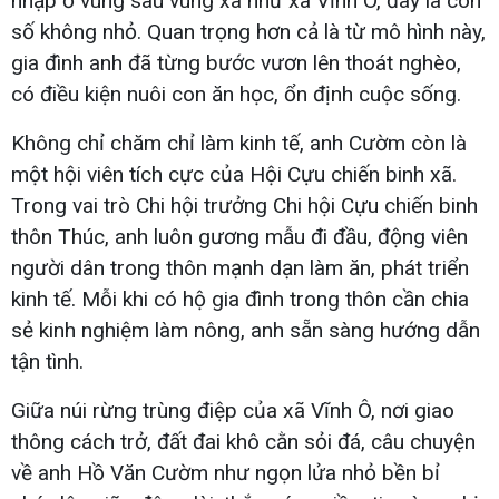
nhập ở vùng sâu vùng xa như xã Vĩnh Ô, đây là con
số không nhỏ. Quan trọng hơn cả là từ mô hình này,
gia đình anh đã từng bước vươn lên thoát nghèo,
có điều kiện nuôi con ăn học, ổn định cuộc sống.
Không chỉ chăm chỉ làm kinh tế, anh Cườm còn là
một hội viên tích cực của Hội Cựu chiến binh xã.
Trong vai trò Chi hội trưởng Chi hội Cựu chiến binh
thôn Thúc, anh luôn gương mẫu đi đầu, động viên
người dân trong thôn mạnh dạn làm ăn, phát triển
kinh tế. Mỗi khi có hộ gia đình trong thôn cần chia
sẻ kinh nghiệm làm nông, anh sẵn sàng hướng dẫn
tận tình.
Giữa núi rừng trùng điệp của xã Vĩnh Ô, nơi giao
thông cách trở, đất đai khô cằn sỏi đá, câu chuyện
về anh Hồ Văn Cườm như ngọn lửa nhỏ bền bỉ