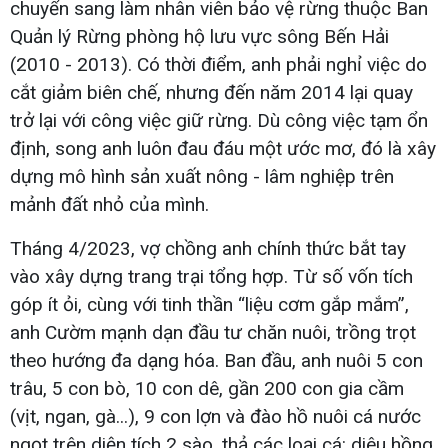
chuyển sang làm nhân viên bảo vệ rừng thuộc Ban
Quản lý Rừng phòng hộ lưu vực sông Bến Hải
(2010 - 2013). Có thời điểm, anh phải nghỉ việc do
cắt giảm biên chế, nhưng đến năm 2014 lại quay
trở lại với công việc giữ rừng. Dù công việc tạm ổn
định, song anh luôn đau đáu một ước mơ, đó là xây
dựng mô hình sản xuất nông - lâm nghiệp trên
mảnh đất nhỏ của mình.
Tháng 4/2023, vợ chồng anh chính thức bắt tay
vào xây dựng trang trại tổng hợp. Từ số vốn tích
góp ít ỏi, cùng với tinh thần “liệu cơm gắp mắm”,
anh Cườm mạnh dạn đầu tư chăn nuôi, trồng trọt
theo hướng đa dạng hóa. Ban đầu, anh nuôi 5 con
trâu, 5 con bò, 10 con dê, gần 200 con gia cầm
(vịt, ngan, gà...), 9 con lợn và đào hồ nuôi cá nước
ngọt trên diện tích 2 sào, thả các loại cá: diêu hồng,