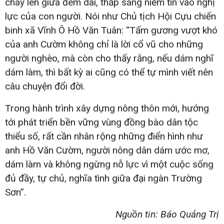
cháy lên giữa đêm dài, thắp sáng niềm tin vào nghị
lực của con người. Nói như Chủ tịch Hội Cựu chiến
binh xã Vĩnh Ô Hồ Văn Tuân: “Tấm gương vượt khó
của anh Cườm không chỉ là lời cổ vũ cho những
người nghèo, mà còn cho thấy rằng, nếu dám nghĩ
dám làm, thì bất kỳ ai cũng có thể tự mình viết nên
câu chuyện đổi đời.
Trong hành trình xây dựng nông thôn mới, hướng
tới phát triển bền vững vùng đồng bào dân tộc
thiểu số, rất cần nhân rộng những điển hình như
anh Hồ Văn Cườm, người nông dân dám ước mơ,
dám làm và không ngừng nỗ lực vì một cuộc sống
đủ đầy, tự chủ, nghĩa tình giữa đại ngàn Trường
Sơn”.
Nguồn tin: Báo Quảng Trị