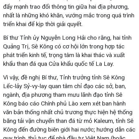
đẩy mạnh trao đổi thông tin giữa hai địa phương,
nhất là những khó khăn, vướng mắc trong quá trình
triển khai để kịp thời giải quyết.
Bí thư Tỉnh ủy Nguyễn Long Hải cho rằng, hai tỉnh
Quảng Trị, Sê Kông có cơ hội lớn trong hợp tác
phát triển kinh tế, trọng tâm là khai thác và xuất
khẩu than đá qua Cửa khẩu quốc tế La Lay.
Vì vậy, đề nghị Bí thư, Tỉnh trưởng tỉnh Sê Kông
Lếc-lảy Sỷ-vy-lay quan tâm chỉ đạo các sở, ban,
ngành, địa phương tham mưu lãnh đạo tỉnh Sê
Kông báo cáo Chính phủ Lào xem xét ban hành
văn bản thống nhất chủ trương thực hiện hệ thống
băng tải vận chuyển than đá từ mỏ Kaleum, tỉnh Sê
Kông đến đường biên giới hai nước; hướng dẫn các
quy trình, thủ tục để nhà đầu tư Việt Nam (hoặc