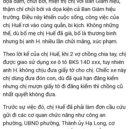
dọa dẫm, chửi bới, miệt thị chị với Ban Giám hiệu,
thậm chí chửi bới và dọa kiện cả Ban Giám hiệu
trường. Điều này khiến cuộc sống, công việc của
chị Huế rơi vào cùng quẫn, bi kịch. Không những
thế, dù bố mẹ chị Huế đã già, bố là thương binh
nhưng bị anh H. nhiều lần chửi mắng, xúc phạm.
Theo lời kể của chị Huế, khi 2 vợ chồng chia tay, chị
được giao sử dụng xe ô tô BKS 14D xxx, tuy nhiên
anh H. không chịu đưa giấy tờ cho chị. Chiếc xe này
chị dùng đưa đón con, dù đã quá hạn đăng kiểm
nhưng chị mượn giấy tờ đi đăng kiểm thì chồng cũ
nhất quyết không đưa.
Trước sự việc đó, chị Huế đã phải làm đơn cầu cứu
gửi đi các cơ quan chức năng như công an
phường, UBND phường, Thành ủy Hạ Long, cơ