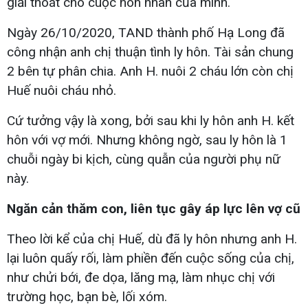
giải thoát cho cuộc hôn nhân của mình.
Ngày 26/10/2020, TAND thành phố Hạ Long đã
công nhận anh chị thuận tình ly hôn. Tài sản chung
2 bên tự phân chia. Anh H. nuôi 2 cháu lớn còn chị
Huế nuôi cháu nhỏ.
Cứ tưởng vậy là xong, bởi sau khi ly hôn anh H. kết
hôn với vợ mới. Nhưng không ngờ, sau ly hôn là 1
chuỗi ngày bi kịch, cùng quẫn của người phụ nữ
này.
Ngăn cản thăm con, liên tục gây áp lực lên vợ cũ
Theo lời kể của chị Huế, dù đã ly hôn nhưng anh H.
lại luôn quấy rối, làm phiền đến cuộc sống của chị,
như chửi bới, đe dọa, lăng mạ, làm nhục chị với
trường học, bạn bè, lối xóm.