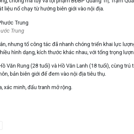
òng, chống ma túy và tội phạm BĐBP Quảng Trị, Trạm Quả
 liệu nổ chạy từ hướng biên giới vào nội địa.
hước Trung
ân, nhưng tổ công tác đã nhanh chóng triển khai lực lượn
hiều hình dạng, kích thước khác nhau, với tổng trọng lượ
 Hồ Văn Rung (28 tuổi) và Hồ Văn Lanh (18 tuổi), cùng tr
ôn, bản biên giới để đem vào nội địa tiêu thụ.
a, xác minh, đấu tranh mở rộng.