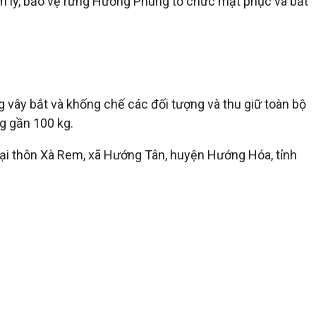
n lý, bảo vệ rừng Hướng Phùng tổ chức mật phục và bắt
g vây bắt và khống chế các đối tượng và thu giữ toàn bộ
ng gần 100 kg.
ú tại thôn Xà Rem, xã Hướng Tân, huyện Hướng Hóa, tỉnh