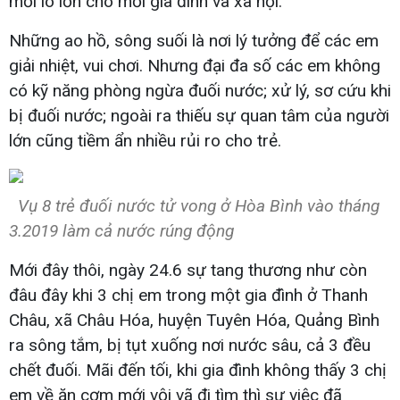
mối lo lớn cho mỗi gia đình và xã hội.
Những ao hồ, sông suối là nơi lý tưởng để các em
giải nhiệt, vui chơi. Nhưng đại đa số các em không
có kỹ năng phòng ngừa đuối nước; xử lý, sơ cứu khi
bị đuối nước; ngoài ra thiếu sự quan tâm của người
lớn cũng tiềm ẩn nhiều rủi ro cho trẻ.
Vụ 8 trẻ đuối nước tử vong ở Hòa Bình vào tháng
3.2019 làm cả nước rúng động
Mới đây thôi, ngày 24.6 sự tang thương như còn
đâu đây khi 3 chị em trong một gia đình ở Thanh
Châu, xã Châu Hóa, huyện Tuyên Hóa, Quảng Bình
ra sông tắm, bị tụt xuống nơi nước sâu, cả 3 đều
chết đuối. Mãi đến tối, khi gia đình không thấy 3 chị
em về ăn cơm mới vội vã đi tìm thì sự việc đã