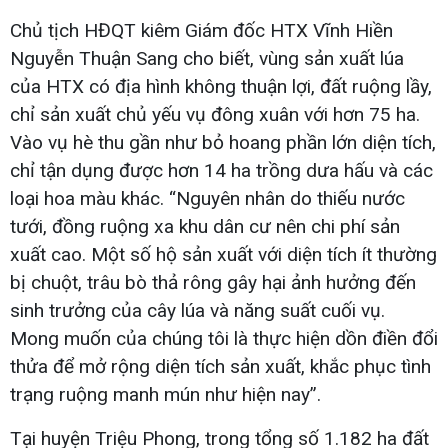
Chủ tịch HĐQT kiêm Giám đốc HTX Vĩnh Hiền
Nguyễn Thuận Sang cho biết, vùng sản xuất lúa
của HTX có địa hình không thuận lợi, đất ruộng lầy,
chỉ sản xuất chủ yếu vụ đông xuân với hơn 75 ha.
Vào vụ hè thu gần như bỏ hoang phần lớn diện tích,
chỉ tận dụng được hơn 14 ha trồng dưa hấu và các
loại hoa màu khác. “Nguyên nhân do thiếu nước
tưới, đồng ruộng xa khu dân cư nên chi phí sản
xuất cao. Một số hộ sản xuất với diện tích ít thường
bị chuột, trâu bò thả rông gây hại ảnh hưởng đến
sinh trưởng của cây lúa và năng suất cuối vụ.
Mong muốn của chúng tôi là thực hiện dồn điền đổi
thửa để mở rộng diện tích sản xuất, khắc phục tình
trạng ruộng manh mún như hiện nay”.
Tại huyện Triệu Phong, trong tổng số 1.182 ha đất