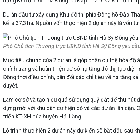
dựng Khu đô thị phía Đông hồ Đập Thanh và Khu đô thị p
Dự án đầu tư xây dựng Khu đô thị phía Đông hồ Đập Thanh
kế là 37,3 ha. Nguồn vốn thực hiện 2 dự án này là vốn t
Phó Chủ tịch Thường trực UBND tỉnh Hà Sỹ Đồng yêu cầu 
Mục tiêu chung của 2 dự án là góp phần cụ thể hóa đồ
chỉnh trang và hoàn thiện cơ sở hạ tầng đô thị, tạo diệ
Đồng thời điều chỉnh, cân đối các chỉ tiêu về hạ tầng 
duyệt.
Làm cơ sở và tạo hiệu quả sử dụng quỹ đất để thu hút đầ
dựng mới với khu dân cư hiện có và các dự án lân cận. 
triển KT-XH của huyện Hải Lăng.
Lộ trình thực hiện 2 dự án này dự kiến sẽ bắt đầu sau k