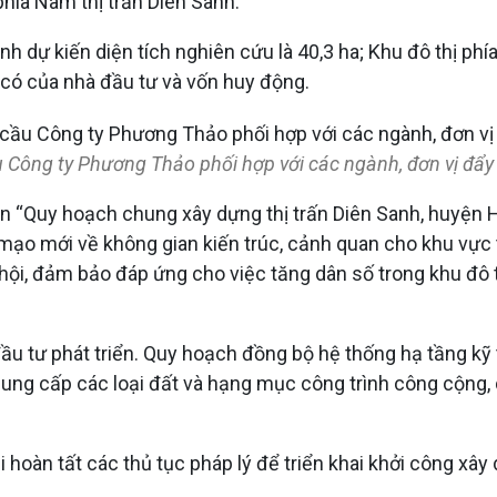
hía Nam thị trấn Diên Sanh.
 dự kiến diện tích nghiên cứu là 40,3 ha; Khu đô thị phía 
ự có của nhà đầu tư và vốn huy động.
Công ty Phương Thảo phối hợp với các ngành, đơn vị đẩy 
 án “Quy hoạch chung xây dựng thị trấn Diên Sanh, huyệ
n mạo mới về không gian kiến trúc, cảnh quan cho khu vực
xã hội, đảm bảo đáp ứng cho việc tăng dân số trong khu đ
u tư phát triển. Quy hoạch đồng bộ hệ thống hạ tầng kỹ t
Cung cấp các loại đất và hạng mục công trình công cộng, 
hi hoàn tất các thủ tục pháp lý để triển khai khởi công x