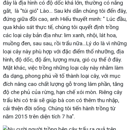
đây là địa hình có độ dốc khá lớn, thường có nắng
gắt, là "túi gió" Lào... Sau khi dẫn chúng tôi đến đây,
đứng giữa đồi cao, anh Hiếu thuyết minh: " Lúc đầu,
qua khảo sát thực tế, chúng tôi quyết định trồng
các loại cây bản địa như: lim xanh, nhội, lát hoa,
muồng đen, sau sau, rồi trẩu nữa...Lý do là vì những
loại cây này phù hợp với đặc điểm thổ nhưỡng, địa
hình, độ dốc, độ ẩm, lượng mưa, gió cụ thể ở đây.
Mặt khác, việc trồng những loại cây này nhằm làm
đa dạng, phong phú về tố thành loại cây, với mục
đích nâng cao chất lượng gỗ trong lâm phần, tăng
độ che phủ của rừng, hạn chế xói mòn. Riêng cây
trẩu khi có trái sẽ giúp bà con có thêm thu nhập,
cải thiện đời sống. Chúng tôi tiến hành trồng từ
năm 2015 trên diện tích 7 ha".