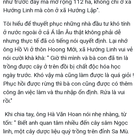
như trước đây mà mở rộng 112 ha, không chỉ ở xã
Hướng Linh mà còn ở xã Hướng Lập".
Tôi hiểu để thuyết phục những nhà đầu tư khó tính
ở nước ngoài ở cả Á lẫn Âu thật không phải dễ
nhưng thực tế đã có tiếng nói quyết định. Lại nhớ
ông Hồ Vi ở thôn Hoong Mới, xã Hướng Linh vui vẻ
nói cười khà khà: " Giờ thì mình và bà con đã tin là
trồng được cây ở trên đồi bị chất độc hóa học
ngày trước. Khó vậy mà cũng làm được là quá giỏi !
Phục hồi được rừng thì bà con cũng được có thêm
công ăn việc làm và thu nhập ổn định. Rứa là vui
rồi."
Khi chia tay, ông Hà Văn Hoan nói nhẹ nhàng, từ
tốn: " Biết anh quan tâm nhiều đến cây sâm Ngọc
linh, một cây dược liệu quý trồng trên đỉnh Sa Mù.