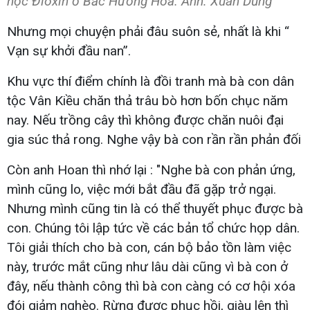
học Đioxin ở Bắc Hướng Hóa. Ảnh: Xuân Dũng
Nhưng mọi chuyện phải đâu suôn sẻ, nhất là khi “
Vạn sự khởi đầu nan”.
Khu vực thí điểm chính là đồi tranh mà bà con dân
tộc Vân Kiều chăn thả trâu bò hơn bốn chục năm
nay. Nếu trồng cây thì không được chăn nuôi đại
gia súc thả rong. Nghe vậy bà con rần rần phản đối
Còn anh Hoan thì nhớ lại : "Nghe bà con phản ứng,
mình cũng lo, việc mới bắt đầu đã gặp trở ngại.
Nhưng mình cũng tin là có thể thuyết phục được bà
con. Chúng tôi lập tức về các bản tổ chức họp dân.
Tôi giải thích cho bà con, cán bộ bảo tồn làm việc
này, trước mắt cũng như lâu dài cũng vì bà con ở
đây, nếu thành công thì bà con càng có cơ hội xóa
đói giảm nghèo. Rừng được phục hồi, giàu lên thì