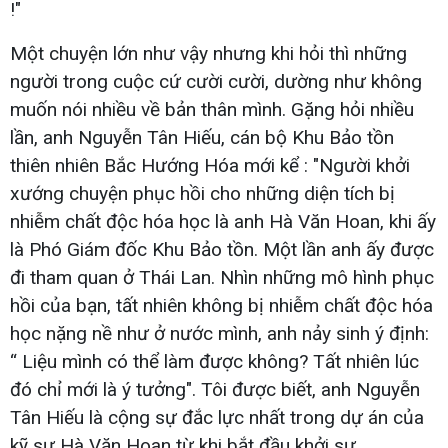
!"
Một chuyện lớn như vậy nhưng khi hỏi thì những
người trong cuộc cứ cười cười, dường như không
muốn nói nhiều về bản thân mình. Gặng hỏi nhiều
lần, anh Nguyễn Tân Hiếu, cán bộ Khu Bảo tồn
thiên nhiên Bắc Hướng Hóa mới kể : "Người khởi
xướng chuyện phục hồi cho những diện tích bị
nhiễm chất độc hóa học là anh Hà Văn Hoan, khi ấy
là Phó Giám đốc Khu Bảo tồn. Một lần anh ấy được
đi tham quan ở Thái Lan. Nhìn những mô hình phục
hồi của bạn, tất nhiên không bị nhiễm chất độc hóa
học nặng nề như ở nước mình, anh nảy sinh ý định:
“ Liệu mình có thể làm được không? Tất nhiên lúc
đó chỉ mới là ý tưởng". Tôi được biết, anh Nguyễn
Tân Hiếu là cộng sự đắc lực nhất trong dự án của
kỹ sư Hà Văn Hoan từ khi bắt đầu khởi sự.