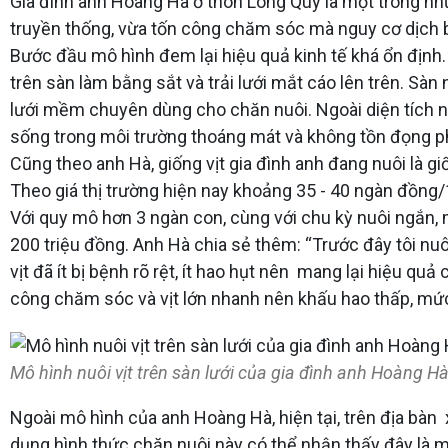
Gia đình anh Hoàng Hà ở thôn Long Quy là một trong nhữ
truyền thống, vừa tốn công chăm sóc mà nguy cơ dịch bện
Bước đầu mô hình đem lại hiệu quả kinh tế khá ổn định.
trên sàn làm bằng sắt và trải lưới mắt cáo lên trên. Sà
lưới mềm chuyên dùng cho chăn nuôi. Ngoài diện tích nh
sống trong môi trường thoáng mát và không tồn đọng ph
Cũng theo anh Hà, giống vịt gia đình anh đang nuôi là giố
Theo giá thị trường hiện nay khoảng 35 - 40 ngàn đồng/
Với quy mô hơn 3 ngàn con, cùng với chu kỳ nuôi ngắn, 
200 triệu đồng. Anh Hà chia sẻ thêm: “Trước đây tôi nuôi
vịt đã ít bị bệnh rõ rệt, ít hao hụt nên mang lại hiệu qu
công chăm sóc và vịt lớn nhanh nên khấu hao thấp, mức 
Mô hình nuôi vịt trên sàn lưới của gia đình anh Hoàng H
Ngoài mô hình của anh Hoàng Hà, hiện tại, trên địa bàn 
dụng hình thức chăn nuôi này có thể nhận thấy đây là m