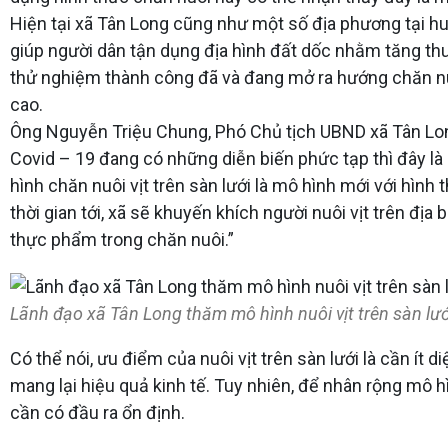
Hiện tại xã Tân Long cũng như một số địa phương tại hu
giúp người dân tận dụng địa hình đất dốc nhằm tăng thu 
thử nghiệm thành công đã và đang mở ra hướng chăn nuô
cao.
Ông Nguyễn Triệu Chung, Phó Chủ tịch UBND xã Tân Long
Covid – 19 đang có những diễn biến phức tạp thì đây là 
hình chăn nuôi vịt trên sàn lưới là mô hình mới với hìn
thời gian tới, xã sẽ khuyến khích người nuôi vịt trên đ
thực phẩm trong chăn nuôi.”
Lãnh đạo xã Tân Long thăm mô hình nuôi vịt trên sàn lư
Có thể nói, ưu điểm của nuôi vịt trên sàn lưới là cần ít
mang lại hiệu quả kinh tế. Tuy nhiên, để nhân rộng mô h
cần có đầu ra ổn định.