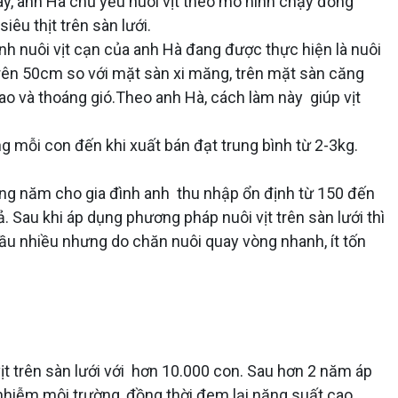
ây, anh Hà chủ yếu nuôi vịt theo mô hình chạy đồng
êu thịt trên sàn lưới.
nh nuôi vịt cạn của anh Hà đang được thực hiện là nuôi
 trên 50cm so với mặt sàn xi măng, trên mặt sàn căng
ao và thoáng gió.Theo anh Hà, cách làm này giúp vịt
ợng mỗi con đến khi xuất bán đạt trung bình từ 2-3kg.
hàng năm cho gia đình anh thu nhập ổn định từ 150 đến
ả. Sau khi áp dụng phương pháp nuôi vịt trên sàn lưới thì
n đầu nhiều nhưng do chăn nuôi quay vòng nhanh, ít tốn
ịt trên sàn lưới với hơn 10.000 con. Sau hơn 2 năm áp
 nhiễm môi trường, đồng thời đem lại năng suất cao.