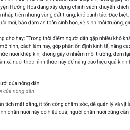
yện Hướng Hóa đang xây dựng chính sách khuyến khích ngườ
nhập trên những vùng đất trũng, khó canh tác. Đặc biệt, m
i mới, bảo đảm an toàn sinh học, vệ sinh môi trường, gi
 cho hay: “Trong thời điểm người dân gặp nhiều khó khă
mô hình, cách làm hay, góp phần ổn định kinh tế, nâng ca
h thức nuôi khép kín, không gây ô nhiễm môi trường, đem l
ịa bàn xã nuôi theo hình thức này để nâng cao hiệu quả ki
ới của nông dân
 diện tích mặt bằng, ít tốn công chăm sóc, dễ quản lý và vị
ình chăn nuôi này có hiệu quả, người chăn nuôi cũng cần 