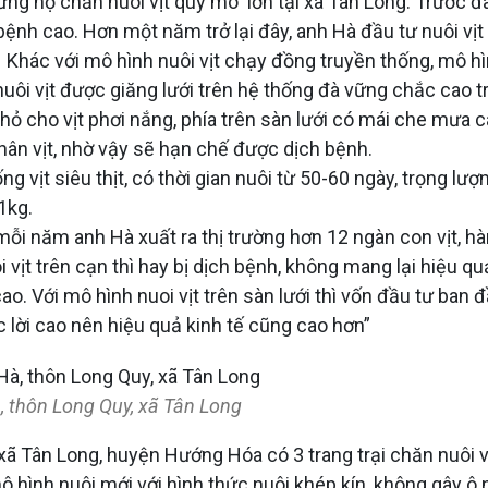
ng hộ chăn nuôi vịt quy mô lớn tại xã Tân Long. Trước đ
h cao. Hơn một năm trở lại đây, anh Hà đầu tư nuôi vịt si
 Khác với mô hình nuôi vịt chạy đồng truyền thống, mô hì
n nuôi vịt được giăng lưới trên hệ thống đà vững chắc cao
ỏ cho vịt phơi nắng, phía trên sàn lưới có mái che mưa c
ân vịt, nhờ vậy sẽ hạn chế được dịch bệnh.
ng vịt siêu thịt, có thời gian nuôi từ 50-60 ngày, trọng lư
1kg.
mỗi năm anh Hà xuất ra thị trường hơn 12 ngàn con vịt, 
 vịt trên cạn thì hay bị dịch bệnh, không mang lại hiệu qu
ả cao. Với mô hình nuoi vịt trên sàn lưới thì vốn đầu tư ba
lời cao nên hiệu quả kinh tế cũng cao hơn”
à, thôn Long Quy, xã Tân Long
xã Tân Long, huyện Hướng Hóa có 3 trang trại chăn nuôi v
ô hình nuôi mới với hình thức nuôi khép kín, không gây ô