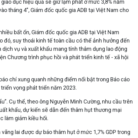
và giáo dục hiệu quả sẽ giữ lạm phát ở mức 3,8% năm
vào tháng 4”, Giám đốc quốc gia ADB tại Việt Nam cho
 nhiều bất ổn, Giám đốc quốc gia ADB tại Việt Nam
o đó, suy thoái kinh tế toàn cầu có thể ảnh hưởng đến
h dịch vụ và xuất khẩu mang tính thâm dụng lao động
n Chương trình phục hồi và phát triển kinh tế - xã hội
 báo chí xung quanh những điểm nổi bật trong Báo cáo
 triển vọng phát triển năm 2023.
u”. Cụ thể, theo ông Nguyễn Minh Cường, nhu cầu trên
 xuất khẩu, dự kiến sẽ dẫn đến thâm hụt thương mại
c làm giảm kiều hối.
n vãng lai được dự báo thâm hụt ở mức 1,7% GDP trong