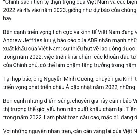
“Chính sách tiền tệ thận trọng của Việt Nam và các biệ
2022 và 4% vào năm 2023, giống như dự báo của chúng t
hay.
Bên cạnh triển vọng tích cực và kinh tế Việt Nam đang 
Andrew Jeffries lưu ý, báo cáo của ADB nhấn mạnh những
xuất khẩu của Việt Nam; sự thiếu hụt về lao động được
trong năm 2022; việc triển khai chậm các khoản đầu tư cô
của Chính phủ, có thể làm chậm tăng trưởng trong năm 
Tại họp báo, ông Nguyễn Minh Cường, chuyên gia Kinh t
triển vọng phát triển châu Á cập nhật năm 2022, những 
Bên cạnh những điểm sáng, chuyên gia này cảnh báo Vi
thị trường thế giới yếu hơn nên xuất khẩu chậm lại. Ti
trong năm 2022. Lạm phát toàn cầu cao, mặc dù đang dần 
Với những nguyên nhân trên, cán cân vãng lai của Việt