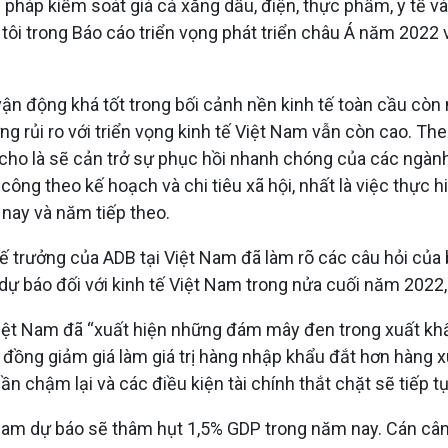
n pháp kiểm soát giá cả xăng dầu, điện, thực phẩm, y tế 
ôi trong Báo cáo triển vọng phát triển châu Á năm 2022 
vận động khá tốt trong bối cảnh nền kinh tế toàn cầu còn
 rủi ro với triển vọng kinh tế Việt Nam vẫn còn cao. The
 cho là sẽ cản trở sự phục hồi nhanh chóng của các ngàn
ng theo kế hoạch và chi tiêu xã hội, nhất là việc thực hiệ
nay và năm tiếp theo.
ế trưởng của ADB tại Việt Nam đã làm rõ các câu hỏi của
dự báo đối với kinh tế Việt Nam trong nửa cuối năm 2022,
ệt Nam đã “xuất hiện những đám mây đen trong xuất khẩ
ền đồng giảm giá làm giá trị hàng nhập khẩu đắt hơn hàng
chậm lại và các điều kiện tài chính thắt chặt sẽ tiếp tụ
 Nam dự báo sẽ thâm hụt 1,5% GDP trong năm nay. Cán câ