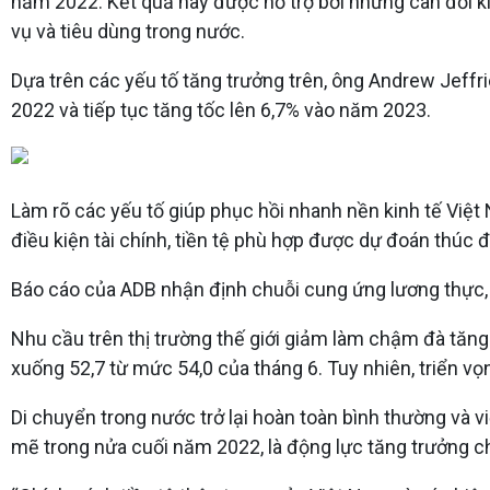
năm 2022. Kết quả này được hỗ trợ bởi những cân đối kin
vụ và tiêu dùng trong nước.
Dựa trên các yếu tố tăng trưởng trên, ông Andrew Jeff
2022 và tiếp tục tăng tốc lên 6,7% vào năm 2023.
Làm rõ các yếu tố giúp phục hồi nhanh nền kinh tế Việ
điều kiện tài chính, tiền tệ phù hợp được dự đoán thúc
Báo cáo của ADB nhận định chuỗi cung ứng lương thực,
Nhu cầu trên thị trường thế giới giảm làm chậm đà tăng
xuống 52,7 từ mức 54,0 của tháng 6. Tuy nhiên, triển v
Di chuyển trong nước trở lại hoàn toàn bình thường và v
mẽ trong nửa cuối năm 2022, là động lực tăng trưởng c