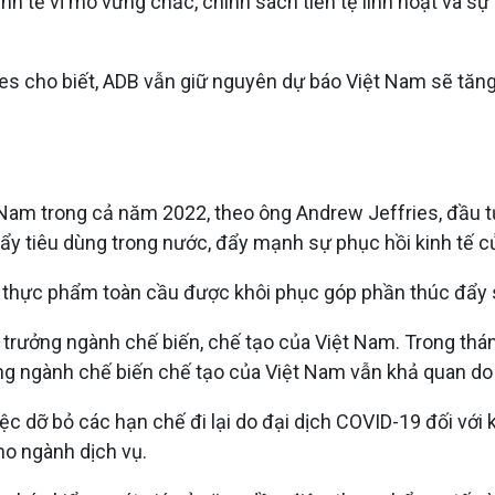
h tế vĩ mô vững chắc, chính sách tiền tệ linh hoạt và sự p
ries cho biết, ADB vẫn giữ nguyên dự báo Việt Nam sẽ tă
t Nam trong cả năm 2022, theo ông Andrew Jeffries, đầu 
 đẩy tiêu dùng trong nước, đẩy mạnh sự phục hồi kinh tế 
 thực phẩm toàn cầu được khôi phục góp phần thúc đẩy 
 trưởng ngành chế biến, chế tạo của Việt Nam. Trong thá
ọng ngành chế biến chế tạo của Việt Nam vẫn khả quan do
iệc dỡ bỏ các hạn chế đi lại do đại dịch COVID-19 đối vớ
ho ngành dịch vụ.