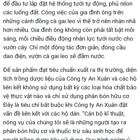
để đầu tư lắp đặt hệ thống tưới tự động, phủ nilon
các luống đất. Công việc của gia đình ông trên
những cánh đồng cà gai leo vì thế trở nên nhàn nhã
hơn nhiều. Gia đình ông không còn phải tất bật mỗi
sáng, mỗi chiều điều động nhân lực tưới nước cho
vườn cây. Chỉ một động tác đơn giản, đóng cầu
dao điện, vườn cà gai leo sẽ đẫm nước.
Để sản phẩm đạt tiêu chuẩn xuất ra thị trường, diện
tích trồng dược liệu của Công ty An Xuân và các hộ
liên kết không sử dụng bất kỳ các loại hóa chất bảo
vệ thực vật nào và chỉ sử dụng phân bón hữu cơ.
Đây là tiêu chí bắt buộc khi Công ty An Xuân đặt
vấn đề liên kết với các hộ dân. “Cán bộ kĩ thuật,
nông vụ của chúng tôi sẽ là những người tạo ra
phân bón hữu cơ và thuốc trừ sâu sinh học để
người trồng dược liệu sử dụng. Quy trình ngâm ủ