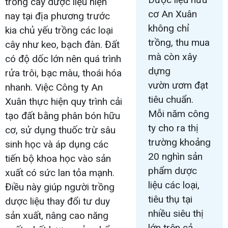
trồng cây dược liệu hiện
cơ An Xuân
nay tại địa phương trước
không chỉ
kia chủ yếu trồng các loại
trồng, thu mua
cây như keo, bạch đàn. Đất
mà còn xây
có độ dốc lớn nên quá trình
dựng
rửa trôi, bạc màu, thoái hóa
vườn ươm đạt
nhanh. Việc Công ty An
tiêu chuẩn.
Xuân thực hiện quy trình cải
Mỗi năm công
tạo đất bằng phân bón hữu
ty cho ra thị
cơ, sử dụng thuốc trừ sâu
trường khoảng
sinh học và áp dụng các
20 nghìn sản
tiến bộ khoa học vào sản
phẩm dược
xuất có sức lan tỏa mạnh.
liệu các loại,
Điều này giúp người trồng
tiêu thụ tại
dược liệu thay đổi tư duy
nhiều siêu thị
sản xuất, nâng cao năng
lớn trên cả