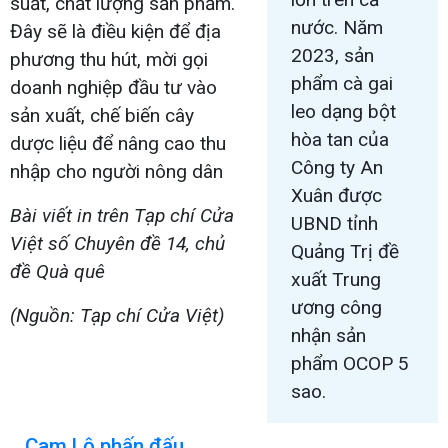
suất, chất lượng sản phẩm.
nước. Năm
Đây sẽ là điều kiện để địa
2023, sản
phương thu hút, mời gọi
phẩm cà gai
doanh nghiệp đầu tư vào
leo dạng bột
sản xuất, chế biến cây
hòa tan của
dược liệu để nâng cao thu
Công ty An
nhập cho người nông dân
Xuân được
Bài viết in trên Tạp chí Cửa
UBND tỉnh
Việt số Chuyên đề 14, chủ
Quảng Trị đề
đề Quà quê
xuất Trung
ương công
(Nguồn: Tạp chí Cửa Việt)
nhận sản
phẩm OCOP 5
sao.
Cam Lộ phấn đấu