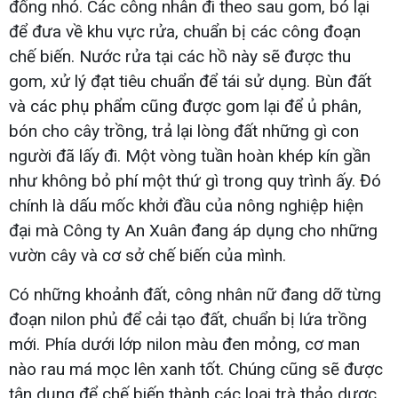
đống nhỏ. Các công nhân đi theo sau gom, bó lại
để đưa về khu vực rửa, chuẩn bị các công đoạn
chế biến. Nước rửa tại các hồ này sẽ được thu
gom, xử lý đạt tiêu chuẩn để tái sử dụng. Bùn đất
và các phụ phẩm cũng được gom lại để ủ phân,
bón cho cây trồng, trả lại lòng đất những gì con
người đã lấy đi. Một vòng tuần hoàn khép kín gần
như không bỏ phí một thứ gì trong quy trình ấy. Đó
chính là dấu mốc khởi đầu của nông nghiệp hiện
đại mà Công ty An Xuân đang áp dụng cho những
vườn cây và cơ sở chế biến của mình.
Có những khoảnh đất, công nhân nữ đang dỡ từng
đoạn nilon phủ để cải tạo đất, chuẩn bị lứa trồng
mới. Phía dưới lớp nilon màu đen mỏng, cơ man
nào rau má mọc lên xanh tốt. Chúng cũng sẽ được
tận dụng để chế biến thành các loại trà thảo dược.