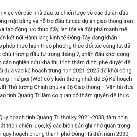
àm việc với các nhà đầu tư chiến lược về các dự án đầu
óng mặt bằng và hỗ trợ đầu tư các dự án giao thông trên
và tạo động lực thúc đẩy, lan tỏa và đột phá mạnh mẽ
biển kết nối Hành lang kinh tế Đông-Tây đang khẩn
 phép thực hiện theo phương thức đối tác công tư; đã
t chủ trương đầu tư trong tháng 7, phấn đấu khởi công
áo nghiên cứu khả thi, trình thẩm định, phê duyệt để
ải đưa vào kế hoạch trung hạn 2021-2025 để khởi công
àng Thế giới (WB) có ý kiến thống nhất để Bộ Kế hoạch
đề xuất Thủ tướng Chính phủ và Bộ Giao thông – Vận tải đưa
ao tỉnh Quảng Trị làm cơ quan có thẩm quyền để thực
Quy hoạch tỉnh Quảng Trị thời kỳ 2021-2030, tầm nhìn
t triển chiến lược, ký các biên bản ghi nhớ quan trọng
hỉnh quy hoạch chung thành phố Đông Hà đến năm 2030,