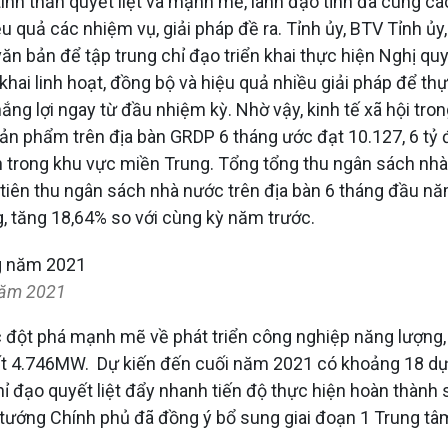
tinh thần quyết liệt và mạnh mẽ, lãnh đạo tỉnh đã cùng c
u quả các nhiệm vụ, giải pháp đề ra. Tỉnh ủy, BTV Tỉnh ủ
 bản để tập trung chỉ đạo triển khai thực hiện Nghị quyế
khai linh hoạt, đồng bộ và hiệu quả nhiều giải pháp để t
thắng lợi ngay từ đầu nhiệm kỳ. Nhờ vậy, kinh tế xã hội t
ản phẩm trên địa bàn GRDP 6 tháng ước đạt 10.127, 6 tỷ 
 trong khu vực miền Trung. Tổng tổng thu ngân sách nhà 
 tiên thu ngân sách nhà nước trên địa bàn 6 tháng đầu n
g, tăng 18,64% so với cùng kỳ năm trước.
năm 2021
 đột phá mạnh mẽ về phát triển công nghiệp năng lượng, nh
t 4.746MW. Dự kiến đến cuối năm 2021 có khoảng 18 dự 
 đạo quyết liệt đẩy nhanh tiến độ thực hiện hoàn thành 
hủ tướng Chính phủ đã đồng ý bổ sung giai đoạn 1 Trung 