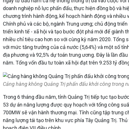
ngay từ đầu năm cả hệ thống thống trị đã vào cuộc với 
doanh nghiệp nỗ lực phấn đấu, thực hiện đồng bộ và hiệ
chương trình hành động, kế hoạch hành động và nhiều văn
Chính phủ và các bộ, ngành Trung ương; chủ động triển 
triển kinh tế - xã hội và tạo bước đột phá mới để giành 
nhiều chỉ tiêu cao hơn so với cùng kỳ năm 2020. Tổng s
với mức tăng trưởng của cả nước (5,64%) và một số tỉnh
địa phương và 92,5% dự toán trung ương. Đây là lần đầu
năm. Tổng vốn đầu tư toàn xã hội đạt trên 9.253 tỷ đồn
Cảng hàng không Quảng Trị phấn đấu khởi công trong 
Trong 6 tháng đầu năm, tỉnh Quảng Trị tiếp tục tạo bước
53 dự án năng lượng được quy hoạch với tổng công suấ
700MW sẽ vận hành thương mại. Tỉnh cũng tập trung chỉ
năng lượng tái tạo trên khu vực phía Tây Quảng Trị. T
hoạch điện VII điều chỉnh.