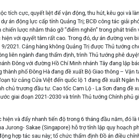
c tích cực, quyết liệt để vận động, thu hút, kêu gọi và l
 dự án động lực cấp tỉnh Quảng Trị; BCĐ công tác giải ph
m chiến lược nhằm tháo gỡ “điểm nghẽn” trong phát triển 
c hiện với quyết tâm rất cao. Trong đó, dự án đường ven 
g 9/2021. Cảng hàng không Quảng Trị được Thủ tướng cho
ồng liên ngành đang thẩm định, trình Thủ tướng phê duyệ
nh Đông với đường Hồ Chí Minh nhánh Tây đang lập báo c
g thành phố Đông Hà đang đề xuất Bộ Giao thông – Vận t
oạn từ cảng Cửa Việt đến quốc lộ 1 đang đề xuất Ngân h
t định chủ trương đầu tư. Cao tốc Cam Lộ - La Sơn đang 
ước giai đoạn 2021-2030 và trình Thủ tướng Chính phủ gi
hiện và đẩy nhanh tiến độ trong 6 tháng đầu năm, đó là 
 Jurong- Sakae (Singapore) hỗ trợ tỉnh lập quy hoạch phá
t động hợp tác sau này; tổ chức thẩm định Đồ án điều c