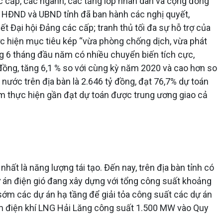
ác cấp, các ngành, các tầng lớp nhân dân và cộng đồng
y, HĐND và UBND tỉnh đã ban hành các nghị quyết,
t Đại hội Đảng các cấp; tranh thủ tối đa sự hỗ trợ của
hực hiện mục tiêu kép “vừa phòng chống dịch, vừa phát
rong 6 tháng đầu năm có nhiều chuyển biến tích cực,
đồng, tăng 6,1 % so với cùng kỳ năm 2020 và cao hơn so
nước trên địa bàn là 2.646 tỷ đồng, đạt 76,7% dự toán
ăm thực hiện gần đạt dự toán được trung ương giao cả
ất là năng lượng tái tạo. Đến nay, trên địa bàn tỉnh có
án điện gió đang xây dựng với tổng công suất khoảng
sớm các dự án hạ tầng để giải tỏa công suất các dự án
tâm điện khí LNG Hải Lăng công suất 1.500 MW vào Quy